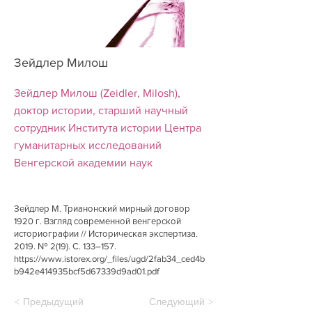
Зейдлер Милош
Зейдлер Милош (Zeidler, Milosh),
доктор истории, старший научный
сотрудник Института истории Центра
гуманитарных исследований
Венгерской академии наук
Зейдлер М. Трианонский мирный договор
1920 г. Взгляд современной венгерской
историографии // Историческая экспертиза.
2019. № 2(19). С. 133–157.
https://www.istorex.org/_files/ugd/2fab34_ced4b
b942e414935bcf5d67339d9ad01.pdf
< Предыдущий
Следующий >