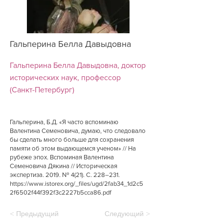
Гальперина Белла Давыдовна
Гальперина Белла Давыдовна, доктор
исторических наук, профессор
(Санкт-Петербург)
Гальперина, Б.Д. «Я часто вспоминаю
Валентина Семеновича, думаю, что следовало
бы сделать много больше для сохранения
памяти об этом выдающемся ученом» // На
рубеже эпох. Вспоминая Валентина
Семеновича Дякина // Историческая
экспертиза. 2019. № 4(21). С. 228–231.
https://www.istorex.org/_files/ugd/2fab34_1d2c5
2f6502f44f392f3c2227b5cca86.pdf
< Предыдущий
Следующий >