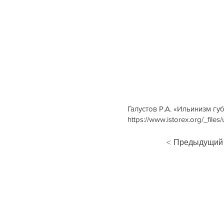
Галустов Р.А. «Ильинизм гу
https://www.istorex.org/_f
< Предыдущий