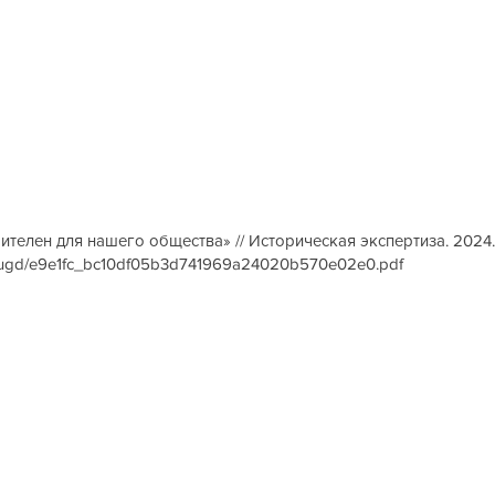
бителен для нашего общества» // Историческая экспертиза. 2024. 
iles/ugd/e9e1fc_bc10df05b3d741969a24020b570e02e0.pdf