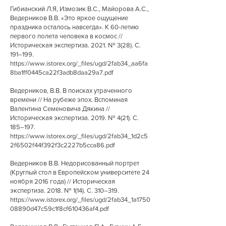
Гибианский Л.Я, Измозик В.С., Майорова А.С.,
Ведерников В.В. «Это яркое ощущение
праздника осталось навсегда». К 60-летию
первого полета человека в космос //
Историческая экспертиза. 2021. № 3(28). С.
191–199.
https://www.istorex.org/_files/ugd/2fab34_aa6fa
8ba1ff0445ca22f3adb8daa29a7.pdf
Ведерников, В.В. В поисках утраченного
времени // На рубеже эпох. Вспоминая
Валентина Семеновича Дякина //
Историческая экспертиза. 2019. № 4(21). С.
185–197.
https://www.istorex.org/_files/ugd/2fab34_1d2c5
2f6502f44f392f3c2227b5cca86.pdf
Ведерников В.В. Недорисованный портрет
(Круглый стол в Европейском университете 24
ноября 2016 года) // Историческая
экспертиза. 2018. № 1(14). С. 310–319.
https://www.istorex.org/_files/ugd/2fab34_1a1750
08890d47c59c1f8cf610436af4.pdf