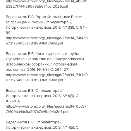
https://www.istorex.org/_files/ugd/2fab34_48899
53927f744f590a8a5674bcf2026.pdf
Ведерников В.В. Город Королёв, или Россия
за границами России (От редактора) //
Историческая экспертиза. 2016. № 3(8). С. 94–
99.
https://www.istorex.org/_files/ugd/2fab34_74f4d0
e72f754933a883f993fef319dd.pdf
Ведерников В.В. Чрез звуки лиры и трубы.
Субъективные заметки об Общероссийском
историческом собрании // Историческая
экспертиза. 2016. № 3(8). С. 264–271.
https://www.istorex.org/_files/ugd/2fab34_74f4d0
e72f754933a883f993fef319dd.pdf
Ведерников В.В. От редактора //
Историческая экспертиза. 2015. № 4(5). С.
162–164.
https://www.istorex.org/_files/ugd/2fab34_0bc57
7f409ba4dc6a207b7e49a04b2e4.pdf
Ведерников В.В. От редактора //
Историческая экспертиза. 2015. № 4(5). С.