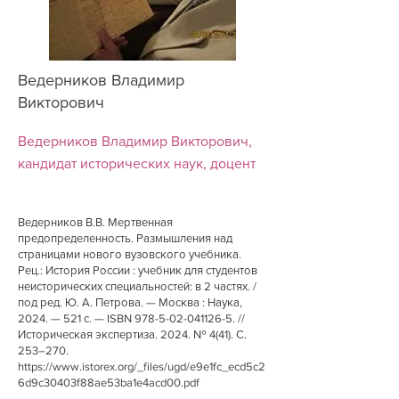
Ведерников Владимир
Викторович
Ведерников Владимир Викторович,
кандидат исторических наук, доцент
Ведерников В.В. Мертвенная
предопределенность. Размышления над
страницами нового вузовского учебника.
Рец.: История России : учебник для студентов
неисторических специальностей: в 2 частях. /
под ред. Ю. А. Петрова. — Москва : Наука,
2024. — 521 с. — ISBN
978-5-02-041126-5
. //
Историческая экспертиза. 2024. № 4(41). С.
253–270.
https://www.istorex.org/_files/ugd/e9e1fc_ecd5c2
6d9c30403f88ae53ba1e4acd00.pdf