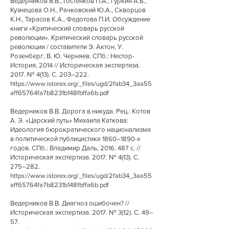
Ведерников В.В., Гостенков П.А., Гуркин А.Б.,
Кузнецова О.Н., Рачковский Ю.А., Скворцов
К.Н., Тарасов К.А., Федотова П.И. Обсуждение
книги «Критический словарь русской
революции». Критический словарь русской
революции / составители Э. Актон, У.
Розенберг, В. Ю. Черняев. СПб.: Нестор-
История, 2014 // Историческая экспертиза.
2017. № 4(13). С. 203–222.
https://www.istorex.org/_files/ugd/2fab34_3aa55
aff65764fa7b8231b148fbffa6b.pdf
Ведерников В.В. Дорога в никуда. Рец.: Котов
А. Э. «Царский путь» Михаила Каткова:
Идеология бюрократического национализма
в политической публицистике 1860–1890-х
годов. СПб.: Владимир Даль,
2016. 487
с. //
Историческая экспертиза. 2017. № 4(13). С.
275–282.
https://www.istorex.org/_files/ugd/2fab34_3aa55
aff65764fa7b8231b148fbffa6b.pdf
Ведерников В.В. Диагноз ошибочен? //
Историческая экспертиза. 2017. № 3(12). С. 49–
57.