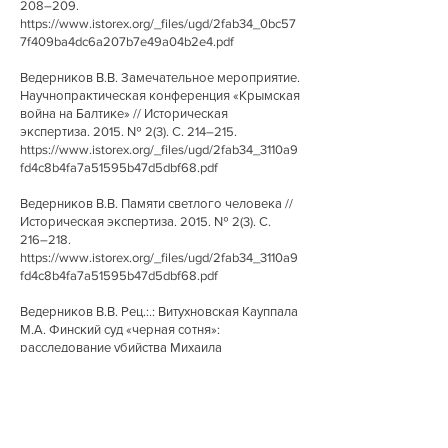
208–209.
https://www.istorex.org/_files/ugd/2fab34_0bc57
7f409ba4dc6a207b7e49a04b2e4.pdf
Ведерников В.В. Замечательное мероприятие.
Научно­практическая конференция «Крымская
война на Балтике» // Историческая
экспертиза. 2015. № 2(3). С. 214–215.
https://www.istorex.org/_files/ugd/2fab34_3110a9
fd4c8b4fa7a51595b47d5dbf68.pdf
Ведерников В.В. Памяти светлого человека //
Историческая экспертиза. 2015. № 2(3). С.
216–218.
https://www.istorex.org/_files/ugd/2fab34_3110a9
fd4c8b4fa7a51595b47d5dbf68.pdf
Ведерников В.В. Рец.:.: Витухновская Кауппала
М.А. Финский суд «черная сотня»:
расследование убийства Михаила
Герценштейна и суд над его убийцами (1906–
1909). СПб.: Изд-во вропейского университета
в Санкт-Петербурге,
2015. 220
с., ил. //
Историческая экспертиза. 2015. № 1(2). С. 48–
53.