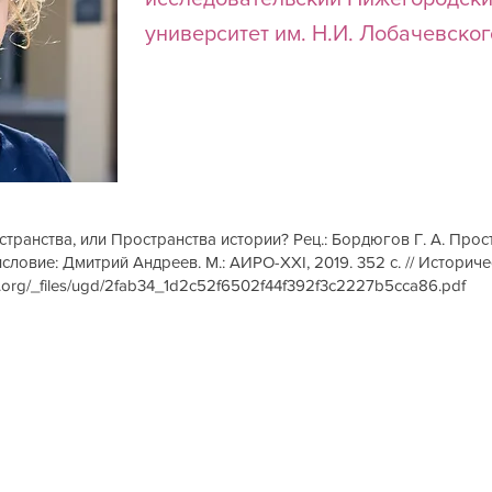
университет им. Н.И. Лобачевско
транства, или Пространства истории? Рец.: Бордюгов Г. А. Про
словие: Дмитрий Андреев. М.: АИРО-XXI, 2019. 352 с. // Историчес
ex.org/_files/ugd/2fab34_1d2c52f6502f44f392f3c2227b5cca86.pdf