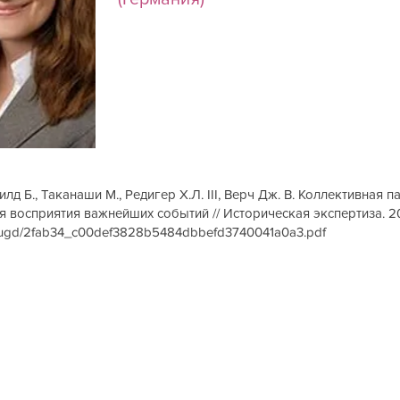
лд Б., Таканаши М., Редигер Х.Л. III, Верч Дж. В. Коллективная 
ия восприятия важнейших событий // Историческая экспертиза. 20
iles/ugd/2fab34_c00def3828b5484dbbefd3740041a0a3.pdf