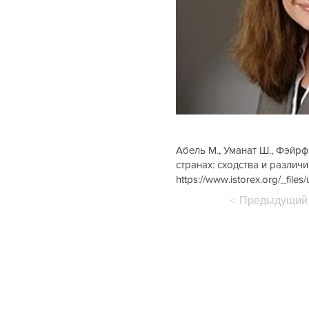
Абель М., Уманат Ш., Фэйрфи
странах: сходства и различ
https://www.istorex.org/_f
< Предыдущий