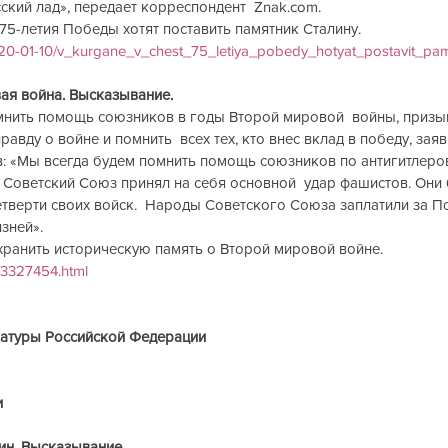
ский лад», передает корреспондент  Znak.com.
 75-летия Победы хотят поставить памятник Сталину.
20-01-10/v_kurgane_v_chest_75_letiya_pobedy_hotyat_postavit_pamy
вая война. Высказывание.
омнить помощь союзников в годы Второй мировой  войны, призы
авду о войне и помнить  всех тех, кто внес вклад в победу, зая
: «Мы всегда будем помнить помощь союзников по антигитлеров
 Советский Союз принял на себя основной  удар фашистов. Они 
етверти своих войск.  Народы Советского Союза заплатили за 
зней».
хранить историческую память о Второй мировой войне.
563327454.html
ратуры Российской Федерации
и
лин. Высказывание