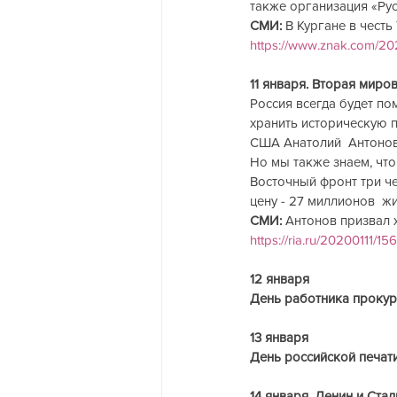
также организация «Рус
СМИ:
 В Кургане в честь
https://www.znak.com/20
11 января. Вторая миро
Россия всегда будет п
хранить историческую пр
США Анатолий  Антонов
Но мы также знаем, что
Восточный фронт три ч
цену - 27 миллионов  жи
СМИ: 
Антонов призвал 
https://ria.ru/20200111/1
12 января  
День работника проку
13 января  
День российской печат
14 января. Ленин и Ста