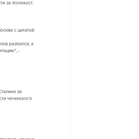
ти за Холокост.
оскве с цитатой 
лов разбился, а 
тацию", - 
сти чеченского 