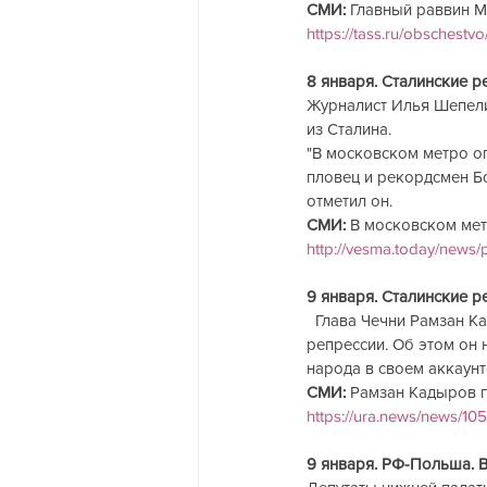
СМИ:
 Главный раввин М
https://tass.ru/obschest
8 января. Сталинские р
Журналист Илья Шепели
из Сталина.
"В московском метро оп
пловец и рекордсмен Бо
отметил он.
СМИ:
 В московском мет
http://vesma.today/news/
9 января. Сталинские р
  Глава Чечни Рамзан Кадыров проклял председателя Совета министров СССР  Иосифа Сталина за 
репрессии. Об этом он 
народа в своем аккаунт
СМИ: 
Рамзан Кадыров п
https://ura.news/news/10
9 января. РФ-Польша. 