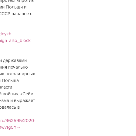
протест «против 
ии Польши и 
 СССР наравне с 
odnykh-
ign=also_block
и державами 
ния печально 
х  тоталитарных 
и Польша 
ласти 
 войны». «Сейм  
изма и выражает 
овалась в 
iz.ru/962595/2020-
CMw7Ig5YF-