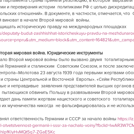
ы парламента страны приняли резолюцию, в которой  выразили 
ми и перевирания истории  политиками РФ с целью дискредитац
ольских отношений». В документе, в частности, отмечается, что 
 виноват в начале Второй мировой  войны.
ащищать историческую правду на международных площадках 
ics/deputaty-budut-zashhishhat-istoricheskuyu-pravdu-na-mezhdunar
_source=pnpru&utm_medium=block&utm_content=164821&utm_campa
Вторая мировая война. Юридические инструменты
ало Второй мировой войны было вызвано двумя  тоталитарным
ой Германией и сталинским  Советским Союзом, и после заключе
бентропа–Молотова 23 августа 1939 года первыми жертвами обои
и страны Центральной и Восточной  Европы». «Сейм Республик
ые и неправдивые  заявления представителей высших органов в
  пытающихся обвинить Польшу в развязывании Второй мировой
дает дань памяти жертвам нацистского и советского  тоталитар
 их мученичества никогда  не фальсифицировалась и не использ
нял ответственность Германии и СССР за начало войны 
https://
al-otvetstvennost-germanii-i-sssr-za-nachalo-voiny?fbclid=IwAR3W7
MhIpfKIyHvMQt5q7-ZGaE5Kc