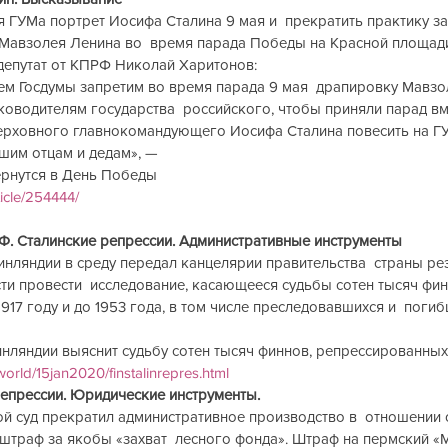
я ГУМа портрет Иосифа Сталина 9 мая и  прекратить практику з
авзолея Ленина во  время парада Победы на Красной площади.
 депутат от КПРФ Николай Харитонов:
м Госдумы запретим во время парада 9 мая  драпировку Мавзол
водителям государства  российского, чтобы приняли парад вме
Верховного главнокомандующего Иосифа Сталина повесить на ГУМ
шим отцам и дедам», —
ернутся в День Победы
ticle/254444/
РФ. Сталинские репрессии. Административные инструменты
нляндии в среду передал канцелярии правительства  страны рез
ти провести  исследование, касающееся судьбы сотен тысяч фин
1917 году и до 1953 года, в том числе преследовавшихся и  поги
нляндии выяснит судьбу сотен тысяч финнов, репрессированных
orld/15jan2020/finstalinrepres.html
репрессии. Юридические инструменты.
й суд прекратил административное производство в  отношении
 штраф за якобы «захват  лесного фонда». Штраф на пермский «