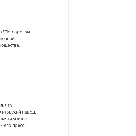
а "По дорогам 
твенной 
общества, 
, что 
литовский народ, 
памяти убитых 
к его пресс-