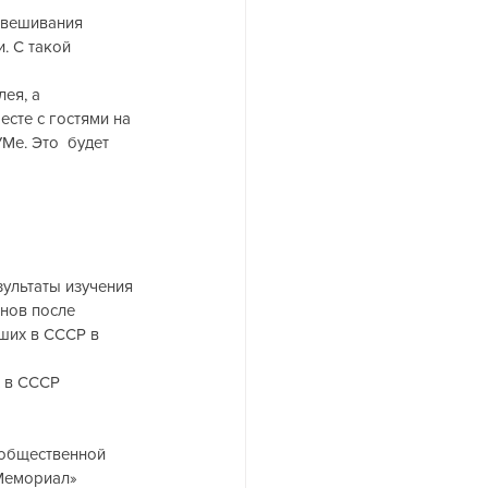
авешивания 
 С такой 
ея, а 
сте с гостями на 
е. Это  будет 
ультаты изучения 
нов после 
бших в СССР в 
 в СССР 
 общественной 
Мемориал» 