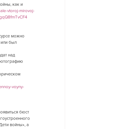
йны, как и 
hale-vtoroj-mirovoj-
hogqQ8fmTvCF4
сурсе можно 
 или был 
дат над 
 фотографию 
орическом 
vennoy-voyny-
оявиться бюст 
агоустроенного 
Дети войны», а 