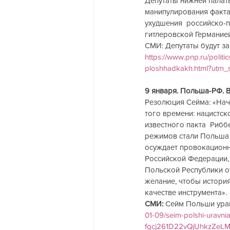
Депутаты нижней палат
манипулирования факта
ухудшения  российско-п
гитлеровской Германией
СМИ: Депутаты будут з
https://www.pnp.ru/polit
ploshhadkakh.html?utm
9 января. Польша-РФ. 
Резолюция Сейма: «Нач
того времени: нацистск
известного пакта  Риб
режимов стали Польша 
осуждает провокационн
Российской Федерации,
Польской Республики от
желание, чтобы история
качестве инструмента».
СМИ:
 Сейм Польши урав
01-09/seim-polshi-uravni
fgcj261D22vQjUhkzZeL