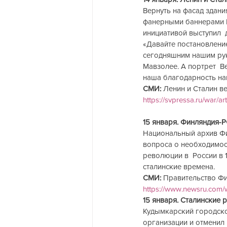
Вернуть на фасад здани
фанерными баннерами М
инициативой выступил 
«Давайте постановление
сегодняшним нашим руко
Мавзолее. А портрет  
наша благодарность на
СМИ:
 Ленин и Сталин в
https://svpressa.ru/war/ar
15 января. Финляндия-
Национальный архив Фи
вопроса о необходимос
революции в  России в 
сталинские времена.
СМИ:
 Правительство Фи
https://www.newsru.com/w
15 января. Сталинские 
Кудымкарский городско
организации и отменил