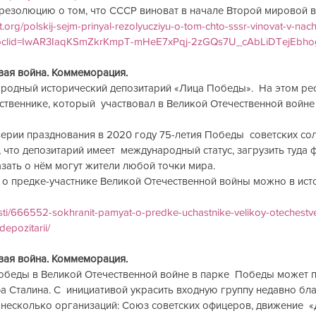
резолюцию о том, что СССР виноват в начале Второй мировой во
ist.org/polskij-sejm-prinyal-rezolyucziyu-o-tom-chto-sssr-vinovat-v-nac
/?fbclid=IwAR3IaqKSmZkrKmpT-mHeE7xPqj-2zGQs7U_cAbLiDTejEb
вая война. Коммеморация.
ародный исторический депозитарий «Лица Победы».  На этом ре
ственнике, который  участвовал в Великой Отечественной войне
ерии празднования в 2020 году 75-летия Победы  советских сол
 что депозитарий имеет  международный статус, загрузить туда
азать о нём могут жители любой точки мира.
 о предке-участнике Великой Отечественной войны можно в ист
vosti/666552-sokhranit-pamyat-o-predke-uchastnike-velikoy-otechest
epozitarii/
вая война. Коммеморация.
Победы в Великой Отечественной войне в парке  Победы может п
 Сталина. С  инициативой украсить входную группу недавно бл
 несколько организаций: Союз советских офицеров, движение  «