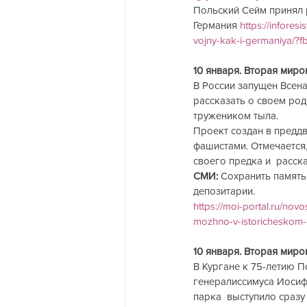
Польский Сейм принял 
Германия 
https://infores
vojny-kak-i-germaniya
10 января. Вторая миро
В России запущен Всен
рассказать о своем род
тружеником тыла.
Проект создан в преддв
фашистами. Отмечается,
своего предка и  расск
СМИ:
 Сохранить память
депозитарии.
https://moi-portal.ru/no
mozhno-v-istoricheskom-d
10 января. Вторая миро
В Кургане к 75-летию 
генералиссимуса Иосифа
парка  выступило сразу