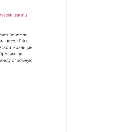
atnik_stalinu
вает бережно 
вил посол РФ в 
ской  коалиции. 
бросили на 
Победу огромную 