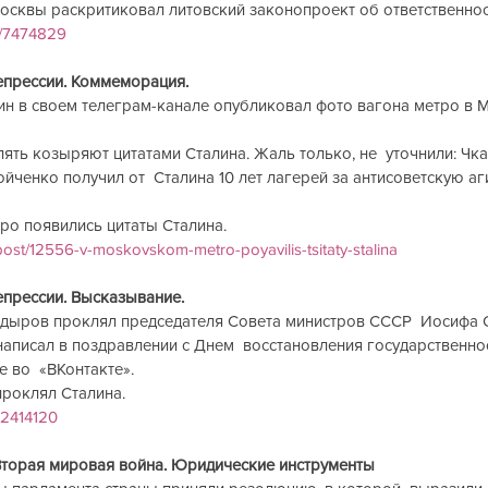
осквы раскритиковал литовский законопроект об ответственнос
vo/7474829
епрессии. Коммеморация.
н в своем телеграм-канале опубликовал фото вагона метро в М
ять козыряют цитатами Сталина. Жаль только, не  уточнили: Чка
йченко получил от  Сталина 10 лет лагерей за антисоветскую аги
ро появились цитаты Сталина.
post/12556-v-moskovskom-metro-poyavilis-tsitaty-stalina
епрессии. Высказывание.
написал в поздравлении с Днем  восстановления государственно
е во  «ВКонтакте».
роклял Сталина.
52414120
Вторая мировая война. Юридические инструменты