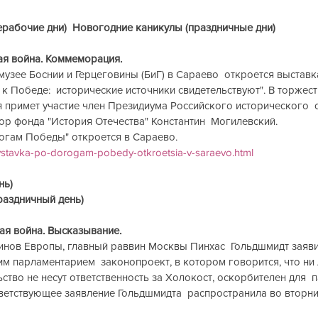
нерабочие дни)  Новогодние каникулы (праздничные дни)
ая война. Коммеморация.
музее Боснии и Герцеговины (БиГ) в Сараево  откроется выставк
 к Победе:  исторические источники свидетельствуют". В торжес
 примет участие член Президиума Российского исторического  
р фонда "История Отечества" Константин  Могилевский.
огам Победы" откроется в Сараево.
/vystavka-po-dorogam-pobedy-otkroetsia-v-saraevo.html
ь)  
раздничный день)
ая война. Высказывание.
инов Европы, главный раввин Москвы Пинхас  Гольдшмидт заявил
 парламентарием  законопроект, в котором говорится, что ни 
ьство не несут ответственность за Холокост, оскорбителен для  
ветствующее заявление Гольдшмидта  распространила во вторни