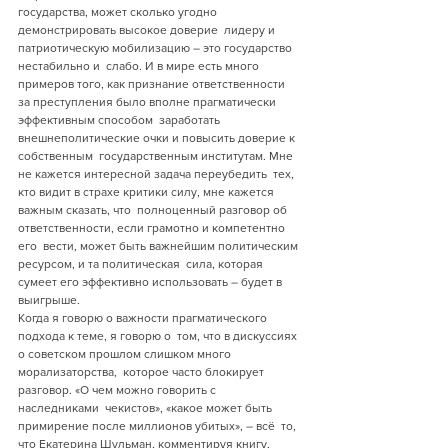
государства, может сколько угодно 
демонстрировать высокое доверие  лидеру и 
патриотическую мобилизацию – это государство 
нестабильно и  слабо. И в мире есть много 
примеров того, как признание ответственности  
за преступления было вполне прагматически 
эффективным способом  заработать 
внешнеполитические очки и повысить доверие к 
собственным  государственным институтам. Мне 
не кажется интересной задача переубедить  тех, 
кто видит в страхе критики силу, мне кажется 
важным сказать, что  полноценный разговор об 
ответственности, если грамотно и компетентно 
его  вести, может быть важнейшим политическим 
ресурсом, и та политическая  сила, которая 
сумеет его эффективно использовать – будет в 
выигрыше.
Когда я говорю о важности прагматического 
подхода к теме, я говорю о  том, что в дискуссиях 
о советском прошлом слишком много 
морализаторства,  которое часто блокирует 
разговор. «О чем можно говорить с 
наследниками  чекистов», «какое может быть 
примирение после миллионов убитых», – всё  то, 
что Екатерина Шульман, комментируя книгу, 