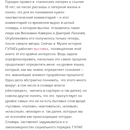
Городин провел в  сталинских лагерях и ссылке 
15 лет, он писал рассказы о лагерной жизни и  
понял, что для их понимания нужен 
лингвистический комментарий – и этот  
комментарий со временем вырос в целый 
словарь, о котором высоко  отзывались такие 
люди как Вениамин Каверин и Дмитрий Лихачёв.  
Опубликовать его получилось только теперь, 
после смерти автора. Сейчас в  Музее истории 
ГУЛАГа работает 
выставка
,  посвящённая этой 
книге. И это крайне интересно. Ведь задача  
отрефлексировать, насколько это самое прошлое 
продолжает определять меня  на уровне языка, 
который, как мы знаем, определяет сознание – 
это  важнейший элемент проработки прошлого! 
Одно дело абстрактно понимать,  что этого много 
вокруг, в том числе в словаре власти 
(«беспредел»,  «мочить в сортире» и так далее), но 
совсем другое понять, что это  присутствует на 
уровне самых что ни на есть бытовых слов вроде  
«тусовка», «палево», «кантоваться», «клевый», 
«классный», «втихаря» и  так далее, которые мы 
не осознаём как происходящие «оттуда». 
Словарь  заставляет задумываться и о 
закономерностях социального порядка: ГУЛАГ  