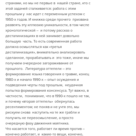
странами, но мы не первые в  нашей стране, кто с 
этой задачей сталкивается: работа с этим 
прошлым у  нас идет с переменным успехом с 
1950-х годов. И книжка среди прочего  призвана 
развеять эту иллюзию уникальности, в том числе 
хронологической –  и потому рассказ о 
десталинизациях в ней занимает довольно 
большую  часть. То есть современная работа 
должна осмысляться как «третья  
десталинизация», внимательно анализировать 
сделанное, прорабатывать и  это тоже, иначе мы 
получаем очередное загораживание от 
прошлого.  Литература оттепели – это 
формирование языка говорения о травме, конец  
1980-х и начало 1990-х – опыт осуждения и 
подведения черты под прошлым,  неудачная 
попытка формирования консенсуса. Тут важно, в 
частности,  понимание, что в 1990-х пошло не так, 
и почему «вторая оттепель»  обернулась 
ресентиментом; не поняв и не учтя это, мы 
рискуем снова  наступить на те же грабли и 
получить не переосмысление, а просто  
очередную фазу движения маятника.
Что касается того, работает ли время против – 
конечно работает, и  какие-то вещи, конечно, 