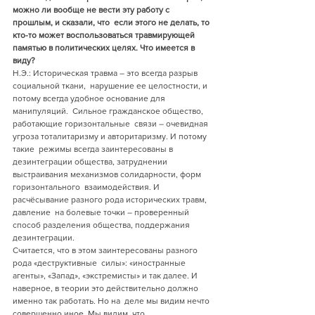
можно ли вообще не вести эту работу с 
прошлым, и сказали, что  если этого не делать, то 
кто-то может воспользоваться травмирующей  
памятью в политических целях. Что имеется в 
виду?
Н.Э.: Историческая травма – это всегда разрыв 
социальной ткани,  нарушение ее целостности, и 
потому всегда удобное основание для  
манипуляций.  Сильное гражданское общество, 
работающие горизонтальные  связи – очевидная 
угроза тоталитаризму и авторитаризму. И потому 
такие  режимы всегда заинтересованы в 
дезинтеграции общества, затруднении  
выстраивания механизмов солидарности, форм 
горизонтального  взаимодействия. И 
расчёсывание разного рода исторических травм, 
давление  на болевые точки – проверенный 
способ разделения общества, поддержания  
дезинтеграции.
Считается, что в этом заинтересованы разного 
рода «деструктивные  силы»: «иностранные 
агенты», «Запад», «экстремисты» и так далее. И  
наверное, в теории это действительно должно 
именно так работать. Но на  деле мы видим нечто 
совершенно иное. Мы видим, что 