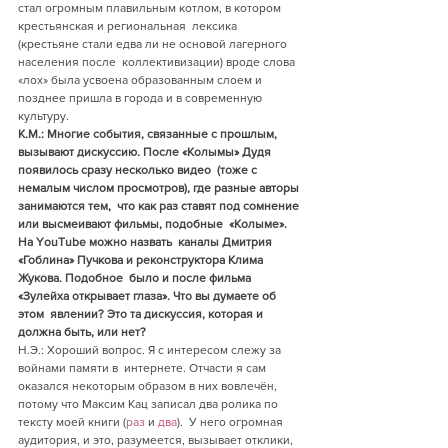
стал огромным плавильным котлом, в котором 
крестьянская и региональная  лексика 
(крестьяне стали едва ли не основой лагерного 
населения после  коллективизации) вроде слова 
«лох» была усвоена образованным слоем и  
позднее пришла в города и в современную 
культуру.
К.М.: Многие события, связанные с прошлым,  
вызывают дискуссию. После «Колымы» Дудя 
появилось сразу несколько видео  (тоже с 
немалым числом просмотров), где разные авторы 
занимаются тем,  что как раз ставят под сомнение 
или высмеивают фильмы, подобные  «Колыме». 
На YouTube можно назвать  каналы Дмитрия 
«Гоблина» Пучкова и реконструктора Клима 
Жукова. Подобное  было и после фильма 
«Зулейха открывает глаза». Что вы думаете об 
этом  явлении? Это та дискуссия, которая и 
должна быть, или нет?
Н.Э.: Хороший вопрос. Я с интересом слежу за 
войнами памяти в  интернете. Отчасти я сам 
оказался некоторым образом в них вовлечён,  
потому что Максим Кац записал два ролика по 
тексту моей книги (
раз
 и 
два
).  У него огромная 
аудитория, и это, разумеется, вызывает отклики, 