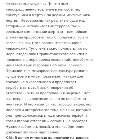
безвозвратно упущены. Те, кто был  
непосредственно вовлечен в эти события, 
преступники и жертвы, за редким  исключением, 
мертвы. Невозможны как реальные суды над 
авторами и  исполнителями террора, так и 
реальные компенсации жертвам – важнейшие  
элементы проработки такого прошлого. Но это 
вовсе не значит, что работа  эта в принципе 
невозможна. Тут очень важно понимать, что по 
мере  отодвигания травматического события в 
прошлое, по мере смены поколений,  неизбежно 
меняется язык говорения об этом. Пример 
Германии, где  мемориальная культура развита 
лучше всего в мире, показывает, как каждое  
поколение вырабатывало и продолжает 
вырабатывать свой язык говорения об  
ответственности за преступления нацизма. Этот 
разговор не  заканчивается, но он неизбежно 
меняется. И что касается нас, хорошо  видно, что 
молодёжи интересна эта тема, но язык, которым 
она  преподносилась в годы сначала первой, а 
потом второй оттепели – сегодня  не работает. 
Нужно изобретать новый, и это изобретение 
довольно активно  идет сейчас.
К.М.: В одном интервью вы отвечали на  вопрос, 