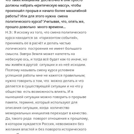
что таких инициатив  достаточно и они просто 
должны набрать «критическую массу», чтобы  
произошёл прорыв и начало более масштабной 
работы? Или для этого нужна  смена 
политического курса? Учитывая, что, опять же, 
прошло довольно  много времени…
Н.Э.: Я исхожу из того, что смена политического 
курса находится за  «горизонтом событий», 
принимать ее в расчёт и делать частью 
логического  построения не имеет большого 
смысла. Завтра Земля может налететь на  
небесную ось, и тогда всё будет как-то иначе, но 
мы живём в другой  ситуации и из неё исходим. 
Поэтому называть смену курса условием  
успешной работы мне не кажется правильным; 
нужно говорить о том, что  можно делать и что 
делается в существующей ситуации и на что у 
общества  есть возможность влиять. И в 
нынешней ситуации можно говорить о прорыве  
памяти, термине, который используют для 
описания ситуации, когда  количество 
мемориальных инициатив переходит в качество. 
Да, такого рода  поворот отношения к прошлому, 
в котором нуждается Россия, невозможен без  
желания властей и без поворота исторического 