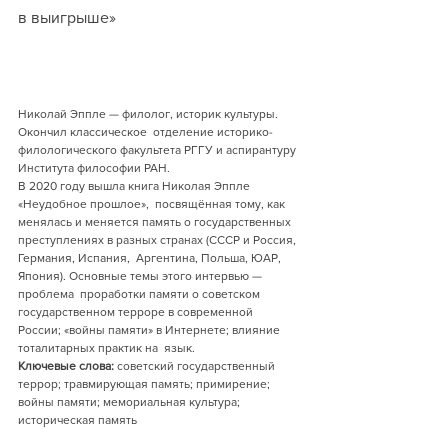
в выигрыше»
Николай Эппле — филолог, историк культуры. 
Окончил классическое  отделение историко-
филологического факультета РГГУ и аспирантуру  
Института философии РАН.
В 2020 году вышла книга Николая Эппле 
«Неудобное прошлое»,  посвящённая тому, как 
менялась и меняется память о государственных  
преступлениях в разных странах (СССР и Россия, 
Германия, Испания,  Аргентина, Польша, ЮАР, 
Япония). Основные темы этого интервью — 
проблема  проработки памяти о советском 
государственном терроре в современной  
России; «войны памяти» в Интернете; влияние 
тоталитарных практик на  язык.
Ключевые слова:
 советский государственный 
террор; травмирующая память; примирение; 
войны памяти; мемориальная культура; 
историческая память