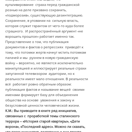
культивирование  страха перед гражданской 
рознью на деле призвано сохранить,  
«подморозив», существующую дезинтеграцию. 
Сохранение, в уповании на  сильную власть, 
которая служит гарантом от чего-то куда более 
страшного.  И распространённый аргумент «не 
ворошить прошлое» работает именно так.  
Представление о том, что публикация 
документов и фактов о репрессиях  приведёт к 
тому, что потомки жертв начнут мстить потомкам 
палачей и мы  рухнем в новую гражданскую 
войну – вероятно, не является исключительно  
манипуляцией и иллюстрирует реальные страхи 
запуганной телевизором  аудитории, но к 
реальности имеет мало отношения. В реальности 
всё  работает ровно обратным образом: 
публикация фактов и называние вещей  своими 
именами формирует базу для объединения 
общества на основе  уважения к закону и 
безусловной ценности человеческой жизни.  
К.М.: Вы приводите в книге ряд инициатив, 
связанных с  проработкой темы сталинского 
террора – «История старой квартиры», «Дети  
ворона», «Последний адрес». Можно ли сказать, 