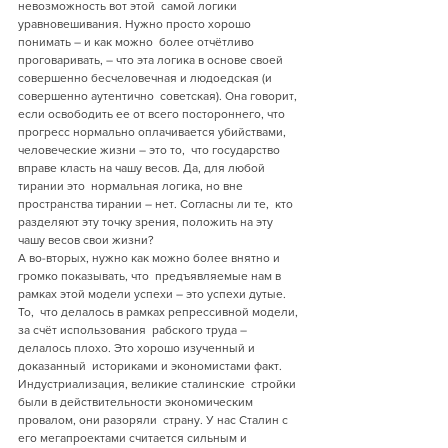
невозможность вот этой  самой логики 
уравновешивания. Нужно просто хорошо 
понимать – и как можно  более отчётливо 
проговаривать, – что эта логика в основе своей  
совершенно бесчеловечная и людоедская (и 
совершенно аутентично  советская). Она говорит, 
если освободить ее от всего постороннего, что  
прогресс нормально оплачивается убийствами, 
человеческие жизни – это то,  что государство 
вправе класть на чашу весов. Да, для любой 
тирании это  нормальная логика, но вне 
пространства тирании – нет. Согласны ли те,  кто 
разделяют эту точку зрения, положить на эту 
чашу весов свои жизни?
А во-вторых, нужно как можно более внятно и 
громко показывать, что  предъявляемые нам в 
рамках этой модели успехи – это успехи дутые. 
То,  что делалось в рамках репрессивной модели, 
за счёт использования  рабского труда – 
делалось плохо. Это хорошо изученный и 
доказанный  историками и экономистами факт. 
Индустриализация, великие сталинские  стройки 
были в действительности экономическим 
провалом, они разоряли  страну. У нас Сталин с 
его мегапроектами считается сильным и 