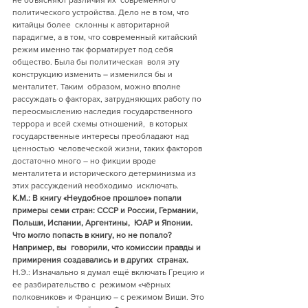
не объясняют различия их  современного 
политического устройства. Дело не в том, что 
китайцы более  склонны к авторитарной 
парадигме, а в том, что современный китайский  
режим именно так форматирует под себя 
общество. Была бы политическая  воля эту 
конструкцию изменить – изменился бы и 
менталитет. Таким  образом, можно вполне 
рассуждать о факторах, затрудняющих работу по  
переосмыслению наследия государственного 
террора и всей схемы отношений,  в которых 
государственные интересы преобладают над 
ценностью  человеческой жизни, таких факторов 
достаточно много – но фикции вроде  
менталитета и исторического детерминизма из 
этих рассуждений необходимо  исключать.
К.М.: В книгу «Неудобное прошлое» попали  
примеры семи стран: СССР и России, Германии, 
Польши, Испании, Аргентины,  ЮАР и Японии. 
Что могло попасть в книгу, но не попало? 
Например, вы  говорили, что комиссии правды и 
примирения создавались и в других  странах. 
Н.Э.: Изначально я думал ещё включать Грецию и 
ее разбирательство с  режимом «чёрных 
полковников» и Францию – с режимом Виши. Это 