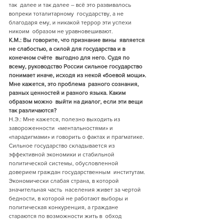
так  далее и так далее – всё это развивалось 
вопреки тоталитарному  государству, а не 
благодаря ему, и никакой террор эти успехи 
никоим  образом не уравновешивают.
К.М.: Вы говорите, что признание вины  является 
не слабостью, а силой для государства и в 
конечном счёте  выгодно для него. Судя по 
всему, руководство России сильное государство  
понимает иначе, исходя из некой «боевой мощи». 
Мне кажется, это проблема  разного сознания, 
разных ценностей и разного языка. Каким 
образом можно  выйти на диалог, если эти вещи 
так различаются? 
Н.Э.: Мне кажется, полезно выходить из 
завороженности  «ментальностями» и 
«парадигмами» и говорить о фактах и прагматике.  
Сильное государство складывается из 
эффективной экономики и стабильной  
политической системы, обусловленной 
доверием граждан государственным  институтам. 
Экономически слабая страна, в которой 
значительная часть  населения живет за чертой 
бедности, в которой не работают выборы и  
политическая конкуренция, а граждане 
стараются по возможности жить в  обход 