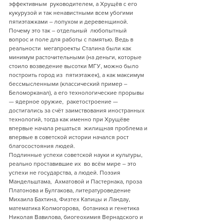
эффективным  руководителем, а Хрущёв с его 
кукурузой и так ненавистными всем убогими  
пятиэтажками – лопухом и деревенщиной. 
Почему это так – отдельный  любопытный 
вопрос и поле для работы с памятью. Ведь в 
реальности  мегапроекты Сталина были как 
минимум расточительными (на деньги, которые  
стоило возведение высотки МГУ, можно было 
построить город из  пятиэтажек), а как максимум 
бессмысленными (классический пример –  
Беломорканал), а его технологические прорывы 
— ядерное оружие,  ракетостроение — 
достигались за счёт заимствования иностранных  
технологий, тогда как именно при Хрущёве 
впервые начала решаться  жилищная проблема и 
впервые в советской истории начался рост  
благосостояния людей.
Подлинные успехи советской науки и культуры, 
реально проставившие их  во всём мире – это 
успехи не государства, а людей. Поэзия 
Мандельштама,  Ахматовой и Пастернака, проза 
Платонова и Булгакова, литературоведение  
Михаила Бахтина, Физтех Капицы и Ландау, 
математика Колмогорова,  ботаника и генетика 
Николая Вавилова, биогеохимия Вернадского и 