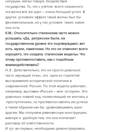
ситуации, мягко говоря, бездействия 
государства. То, что с учётом  всего сказанного 
эта волна всё же идет – очень большой успех. В 
других  условиях эффект такой волны был бы 
феноменальным, но у нас условия  такие, какие 
они есть.
К.М.: Относительно сталинизма часто можно 
услышать: «Да,  репрессии были, на 
государственном уровне это подтверждают, вот 
есть  музеи, памятники. Но это не отменяет всего 
хорошего, что создала  сталинская модель». Что 
этому противопоставить, как с подобным  
взаимодействовать?
Н.Э.: Действительно, это не просто довольно 
часто звучащий тезис, это  одна из стратегий 
выстраивания исторической политики в 
современной  России. По этой модели работают, 
например, выставки «Россия – моя  история». Это 
довольно ловкий ход, позволяющий не молчать о 
 преступлениях, но противопоставлять им успехи 
и таким образом как бы  уравновешивать одно 
другим. Мы получаем равновесную конструкцию, 
важную и  удобную тем, что она отключает 
разговор об ответственности.
И тут, во-первых, необходимо демонстрировать 