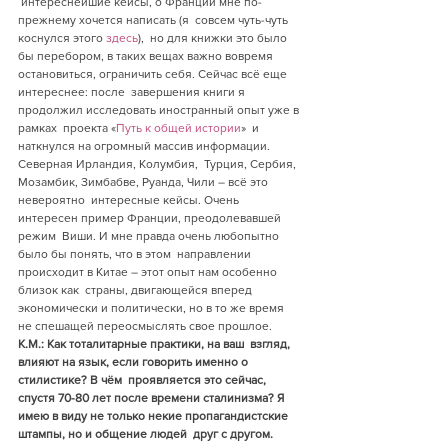
 интереснейшие кейсы, о Франции мне по-
прежнему хочется написать (я  совсем чуть-чуть 
коснулся этого 
здесь
),  но для книжки это было 
бы перебором, в таких вещах важно вовремя  
остановиться, ограничить себя. Сейчас всё еще 
интереснее: после  завершения книги я 
продолжил исследовать иностранный опыт уже в 
рамках  проекта «
Путь к общей истории
»  и 
наткнулся на огромный массив информации. 
Северная Ирландия, Колумбия,  Турция, Сербия, 
Мозамбик, Зимбабве, Руанда, Чили – всё это 
невероятно  интересные кейсы. Очень 
интересен пример Франции, преодолевавшей 
режим  Виши. И мне правда очень любопытно 
было бы понять, что в этом  направлении 
происходит в Китае – этот опыт нам особенно 
близок как  страны, двигающейся вперед 
экономически и политически, но в то же время  
не спешащей переосмыслять свое прошлое.
К.М.: Как тоталитарные практики, на ваш  взгляд, 
влияют на язык, если говорить именно о 
стилистике? В чём  проявляется это сейчас, 
спустя 70-80 лет после времени сталинизма? Я  
имею в виду не только некие пропагандистские 
штампы, но и общение людей  друг с другом.