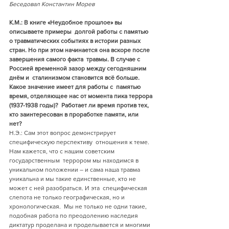
Беседовал Константин Морев
К.М.: В книге «Неудобное прошлое» вы 
описываете примеры  долгой работы с памятью 
о травматических событиях в истории разных  
стран. Но при этом начинается она вскоре после 
завершения самого факта  травмы. В случае с 
Россией временной зазор между сегодняшним 
днём и  сталинизмом становится всё больше. 
Какое значение имеет для работы с  памятью 
время, отделяющее нас от момента пика террора 
(1937-1938 годы)?  Работает ли время против тех, 
кто заинтересован в проработке памяти, или  
нет? 
Н.Э.: Сам этот вопрос демонстрирует 
специфическую перспективу  отношения к теме. 
Нам кажется, что с нашим советским 
государственным  террором мы находимся в 
уникальном положении – и сама наша травма  
уникальна и мы такие единственные, кто не 
может с ней разобраться. И эта  специфическая 
слепота не только географическая, но и 
хронологическая.  Мы не только не одни такие, 
подобная работа по преодолению наследия  
диктатур проделана и проделывается и многими 