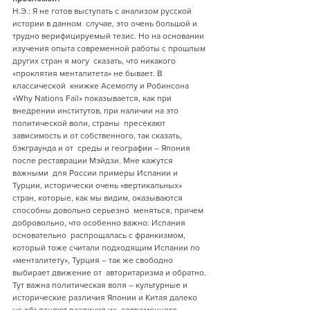
Н.Э.: Я не готов выступать с анализом русской 
истории в данном  случае, это очень большой и 
трудно верифицируемый тезис. Но на основании  
изучения опыта современной работы с прошлым 
других стран я могу  сказать, что никакого 
«проклятия менталитета» не бывает. В 
классической  книжке Асемоглу и Робинсона 
«Why Nations Fail» показывается, как при  
внедрении институтов, при наличии на это 
политической воли, страны  пресекают 
зависимость и от собственного, так сказать, 
бэкграунда и от  среды и географии – Япония 
после реставрации Мэйдзи. Мне кажутся 
важными  для России примеры Испании и 
Турции, исторически очень «вертикальных»  
стран, которые, как мы видим, оказываются 
способны довольно серьезно  меняться, причем 
добровольно, что особенно важно: Испания 
основательно  распрощалась с франкизмом, 
который тоже считали подходящим Испании по  
«менталитету», Турция – так же свободно 
выбирает движение от  авторитаризма и обратно. 
Тут важна политическая воля – культурные и  
исторические различия Японии и Китая далеко 