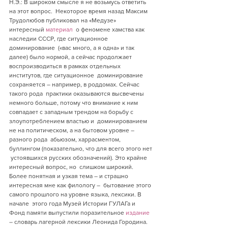
Н.Э.: В широком смысле я не возьмусь ответить 
на этот вопрос.  Некоторое время назад Максим 
Трудолюбов публиковал на «Медузе»  
интересный 
материал
  о феномене хамства как 
наследии СССР, где ситуационное 
доминирование  («вас много, а я одна» и так 
далее) было нормой, а сейчас продолжает  
воспроизводиться в рамках отдельных 
институтов, где ситуационное  доминирование 
сохраняется – например, в роддомах. Сейчас 
такого рода  практики оказываются высвечены 
немного больше, потому что внимание к ним  
совпадает с западным трендом на борьбу с 
злоупотреблением властью и  доминированием 
не на политическом, а на бытовом уровне – 
разного рода  абьюзом, харрасментом, 
буллингом (показательно, что для всего этого нет 
 устоявшихся русских обозначений). Это крайне 
интересный вопрос, но  слишком широкий.
Более понятная и узкая тема – и страшно 
интересная мне как филологу –  бытование этого 
самого прошлого на уровне языка, лексики. В 
начале  этого года Музей Истории ГУЛАГа и 
Фонд памяти выпустили поразительное 
издание
– словарь лагерной лексики Леонида Городина. 