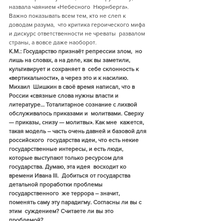
назвала чаянием «Небесного  Нюрнберга». 
Важно показывать всем тем, кто не слеп к 
доводам разума,  что критика героического мифа 
и дискурс ответственности не чреваты  развалом 
страны, а вовсе даже наоборот.
К.М.: Государство признаёт репрессии злом,  но 
лишь на словах, а на деле, как вы заметили, 
культивирует и сохраняет в  себе склонность к 
«вертикальности», а через это и к насилию. 
Михаил  Шишкин в своё время написал, что в 
России «связные слова нужны власти и  
литературе… Тоталитарное сознание с лихвой 
обслуживалось приказами и  молитвами. Сверху 
— приказы, снизу — молитвы». Как мне  кажется, 
такая модель – часть очень давней и базовой для 
российского  государства идеи, что есть некие 
государственные интересы, и есть люди,  
которые выступают только ресурсом для 
государства. Думаю, эта идея  восходит ко 
времени Ивана III.  Добиться от государства 
детальной проработки проблемы 
государственного  же террора – значит, 
поменять саму эту парадигму. Согласны ли вы с 
этим  суждением? Считаете ли вы это 
проблемой? 