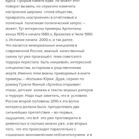
курса. Прорыв памяти едва  ли может этот 
поворот вызвать, но серьезно изменить 
настроения широких  слоев общества, 
превратить «настроения» в отчётливый и 
понятный  политикам политический запрос – 
может. Тут интересны примеры Аргентины  
конца 1970-х-начала 1980-х, Бразилии и Чили 1990-
х, Испании начала  2000-х, и так далее.
Что касается мемориальных инициатив в 
современной России, важный  качественный 
скачок тут уже произошёл: тема советского 
террора перестала  быть «нишевой», интересной 
специалистам, историкам и родственникам  
жертв. Именно этим важны приводимые в книге 
примеры – «Колыма» Юрия  Дудя, сериал по 
роману Гузели Яхиной «Зулейха открывает 
глаза», детские  книжки и тексты модных рэперов 
о терроре. Надо еще заметить, что в  условиях 
России второй половины 2010-х эта волна 
интереса должна была  преодолевать два 
сильнейших препятствия – во-первых, 
ощущение, что всё  это уже проговорили в 
девяностых и сколько можно уже, а во-вторых 
того,  что это происходит параллельно с 
социально-экономическим неблагополучием  и в 