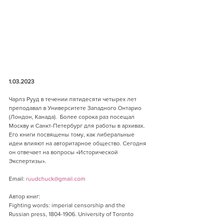
1.03.2023
Чарлз Рууд в течении пятидесяти четырех лет 
преподавал в Университете Западного Онтарио 
(Лондон, Канада).  Более сорока раз посещал 
Москву и Санкт-Петербург для работы в архивах. 
Его книги посвящены тому, как либеральные 
идеи влияют на авторитарное общество. Сегодня 
он отвечает на вопросы «Исторической 
Экспертизы».
Email: 
ruudchuck@gmail.com
Автор книг:
Fighting words: imperial censorship and the 
Russian press, 1804-1906. University of Toronto 