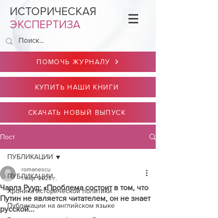
ИСТОРИЧЕСКАЯ
ЭКСПЕРТИЗА
ПОМОЧЬ ЖУРНАЛУ
КУПИТЬ НАШИ КНИГИ
СКАЧАТЬ НОВЫЙ ВЫПУСК
Пост
ПУБЛИКАЦИИ
romanescu
ПУБЛИКАЦИИ
1 мар. 2023 г.
Чарлз Рууд: «Проблема состоит в том, что
Хроника исторической политики
Путин не является читателем, он не знает
Публикации на английском языке
русской...