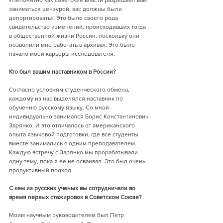
«Непонятно как советские власти разрешают вам 
заниматься цензурой, вас должны были 
депортировать». Это было своего рода 
свидетельство изменений, происходивших тогда 
в общественной жизни России, поскольку они 
позволили мне работать в архивах. Это было 
начало моей карьеры исследователя.   
Кто был вашим наставником в России?
Согласно условиям студенческого обмена, 
каждому из нас выделялся наставник по 
обучению русскому языку. Со мной 
индивидуально занимался Борис Константинович 
Зарянко. И это отличалось от американского 
опыта языковой подготовки, где все студенты 
вместе занимались с одним преподавателем. 
Каждую встречу с Зарянко мы прорабатывали 
одну тему, пока я ее не осваивал. Это был очень 
продуктивный подход.
С кем из русских ученых вы сотрудничали во 
время первых стажировок в Советском Союзе?
Моим научным руководителем был Петр 