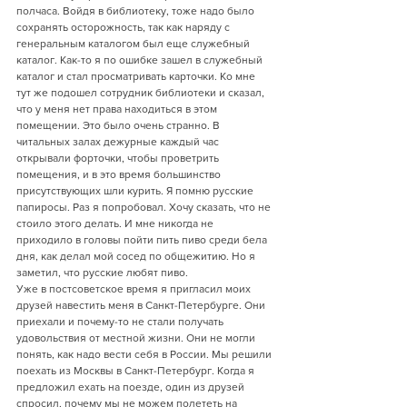
полчаса. Войдя в библиотеку, тоже надо было 
сохранять осторожность, так как наряду с 
генеральным каталогом был еще служебный 
каталог. Как-то я по ошибке зашел в служебный 
каталог и стал просматривать карточки. Ко мне 
тут же подошел сотрудник библиотеки и сказал, 
что у меня нет права находиться в этом 
помещении. Это было очень странно. В 
читальных залах дежурные каждый час 
открывали форточки, чтобы проветрить 
помещения, и в это время большинство 
присутствующих шли курить. Я помню русские 
папиросы. Раз я попробовал. Хочу сказать, что не 
стоило этого делать. И мне никогда не 
приходило в головы пойти пить пиво среди бела 
дня, как делал мой сосед по общежитию. Но я 
заметил, что русские любят пиво.  
Уже в постсоветское время я пригласил моих 
друзей навестить меня в Санкт-Петербурге. Они 
приехали и почему-то не стали получать 
удовольствия от местной жизни. Они не могли 
понять, как надо вести себя в России. Мы решили 
поехать из Москвы в Санкт-Петербург. Когда я 
предложил ехать на поезде, один из друзей 
спросил, почему мы не можем полететь на 