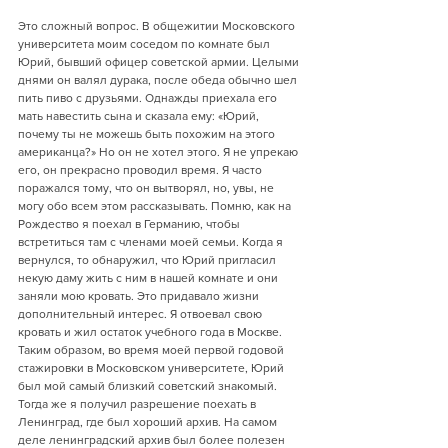
Это сложный вопрос. В общежитии Московского 
университета моим соседом по комнате был 
Юрий, бывший офицер советской армии. Целыми 
днями он валял дурака, после обеда обычно шел 
пить пиво с друзьями. Однажды приехала его 
мать навестить сына и сказала ему: «Юрий, 
почему ты не можешь быть похожим на этого 
американца?» Но он не хотел этого. Я не упрекаю 
его, он прекрасно проводил время. Я часто 
поражался тому, что он вытворял, но, увы, не 
могу обо всем этом рассказывать. Помню, как на 
Рождество я поехал в Германию, чтобы 
встретиться там с членами моей семьи. Когда я 
вернулся, то обнаружил, что Юрий пригласил 
некую даму жить с ним в нашей комнате и они 
заняли мою кровать. Это придавало жизни 
дополнительный интерес. Я отвоевал свою 
кровать и жил остаток учебного года в Москве. 
Таким образом, во время моей первой годовой 
стажировки в Московском университете, Юрий 
был мой самый близкий советский знакомый. 
Тогда же я получил разрешение поехать в 
Ленинград, где был хороший архив. На самом 
деле ленинградский архив был более полезен 