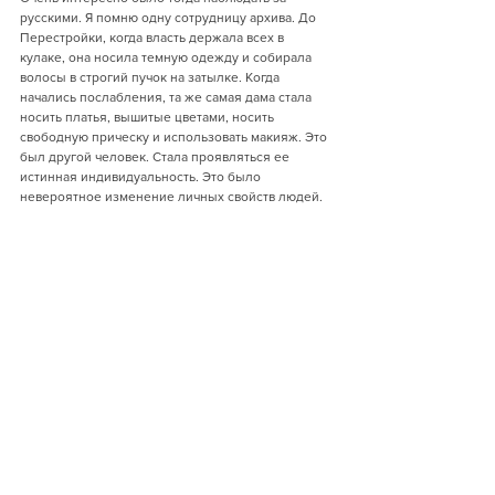
русскими. Я помню одну сотрудницу архива. До 
Перестройки, когда власть держала всех в 
кулаке, она носила темную одежду и собирала 
волосы в строгий пучок на затылке. Когда 
начались послабления, та же самая дама стала 
носить платья, вышитые цветами, носить 
свободную прическу и использовать макияж. Это 
был другой человек. Стала проявляться ее 
истинная индивидуальность. Это было 
невероятное изменение личных свойств людей.  
К сожалению, время свободы быстро 
закончилось. Сейчас мы видим, как 
«брежневский» стиль умеренного авторитаризма 
раннего правления Путина сменился 
квази-«сталинской» диктатурой позднего 
путинского режима. Часть западных 
интеллектуалов, в том числе даже некоторые 
ученые, считают, что классическая русская 
культура, включая Пушкина, Достоевского и 
Бродского, является ретранслятором 
антилиберальных ценностей и обвиняют 
названных авторов в том, что они несут 
ответственность за преступления, совершенные 