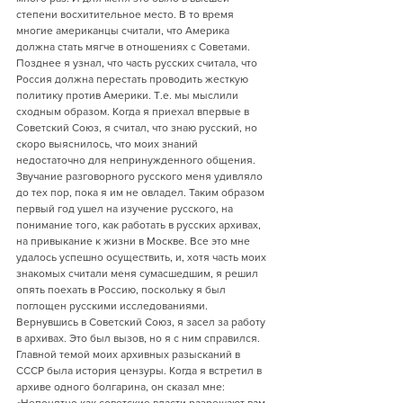
степени восхитительное место. В то время 
многие американцы считали, что Америка 
должна стать мягче в отношениях с Советами. 
Позднее я узнал, что часть русских считала, что 
Россия должна перестать проводить жесткую 
политику против Америки. Т.е. мы мыслили 
сходным образом. Когда я приехал впервые в 
Советский Союз, я считал, что знаю русский, но 
скоро выяснилось, что моих знаний 
недостаточно для непринужденного общения. 
Звучание разговорного русского меня удивляло 
до тех пор, пока я им не овладел. Таким образом 
первый год ушел на изучение русского, на 
понимание того, как работать в русских архивах, 
на привыкание к жизни в Москве. Все это мне 
удалось успешно осуществить, и, хотя часть моих 
знакомых считали меня сумасшедшим, я решил 
опять поехать в Россию, поскольку я был 
поглощен русскими исследованиями. 
Вернувшись в Советский Союз, я засел за работу 
в архивах. Это был вызов, но я с ним справился. 
Главной темой моих архивных разысканий в 
СССР была история цензуры. Когда я встретил в 
архиве одного болгарина, он сказал мне: 