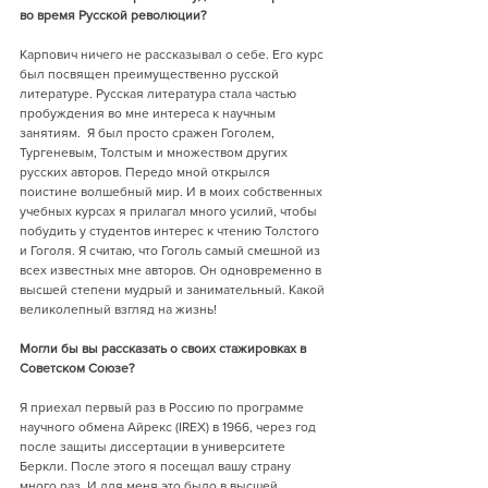
во время Русской революции?
Карпович ничего не рассказывал о себе. Его курс 
был посвящен преимущественно русской 
литературе. Русская литература стала частью 
пробуждения во мне интереса к научным 
занятиям.  Я был просто сражен Гоголем, 
Тургеневым, Толстым и множеством других 
русских авторов. Передо мной открылся 
поистине волшебный мир. И в моих собственных 
учебных курсах я прилагал много усилий, чтобы 
побудить у студентов интерес к чтению Толстого 
и Гоголя. Я считаю, что Гоголь самый смешной из 
всех известных мне авторов. Он одновременно в 
высшей степени мудрый и занимательный. Какой 
великолепный взгляд на жизнь!
Могли бы вы рассказать о своих стажировках в 
Советском Союзе?
Я приехал первый раз в Россию по программе 
научного обмена Айрекс (IREX) в 1966, через год 
после защиты диссертации в университете 
Беркли. После этого я посещал вашу страну 
много раз. И для меня это было в высшей 