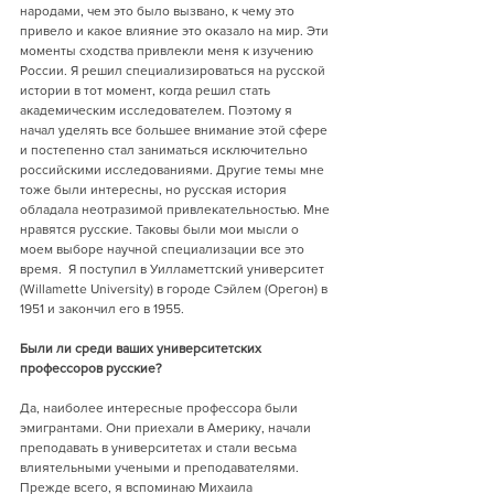
народами, чем это было вызвано, к чему это 
привело и какое влияние это оказало на мир. Эти 
моменты сходства привлекли меня к изучению 
России. Я решил специализироваться на русской 
истории в тот момент, когда решил стать 
академическим исследователем. Поэтому я 
начал уделять все большее внимание этой сфере 
и постепенно стал заниматься исключительно 
российскими исследованиями. Другие темы мне 
тоже были интересны, но русская история 
обладала неотразимой привлекательностью. Мне 
нравятся русские. Таковы были мои мысли о 
моем выборе научной специализации все это 
время.  Я поступил в Уилламеттский университет 
(Willamette University) в городе Сэйлем (Орегон) в 
1951 и закончил его в 1955.  
Были ли среди ваших университетских 
профессоров русские?
Да, наиболее интересные профессора были 
эмигрантами. Они приехали в Америку, начали 
преподавать в университетах и стали весьма 
влиятельными учеными и преподавателями. 
Прежде всего, я вспоминаю Михаила 