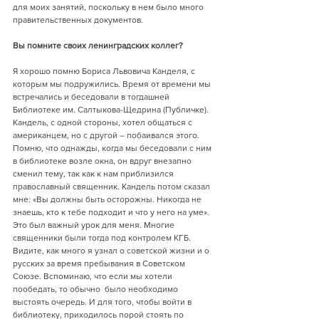
для моих занятий, поскольку в нем было много 
правительственных документов.  
Вы помните своих ленинградских коллег?
Я хорошо помню Бориса Львовича Канделя, с 
которым мы подружились. Время от времени мы 
встречались и беседовали в тогдашней 
Библиотеке им. Салтыкова-Щедрина (Публичке). 
Кандель, с одной стороны, хотел общаться с 
американцем, но с другой – побаивался этого. 
Помню, что однажды, когда мы беседовали с ним 
в библиотеке возле окна, он вдруг внезапно 
сменил тему, так как к нам приблизился 
православный священник. Кандель потом сказал 
мне: «Вы должны быть осторожны. Никогда не 
знаешь, кто к тебе подходит и что у него на уме». 
Это был важный урок для меня. Многие 
священники были тогда под контролем КГБ. 
Видите, как много я узнал о советской жизни и о 
русских за время пребывания в Советском 
Союзе. Вспоминаю, что если мы хотели 
пообедать, то обычно  было необходимо 
выстоять очередь. И для того, чтобы войти в 
библиотеку, приходилось порой стоять по 