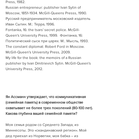
Press, 1982. 
Russian entrepreneur: publisher Ivan Sytin of 
Moscow, 1851-1934. McGill-Queens Presss, 1990. 
Русский предприниматель московский издатель 
Иван Сытин. М.: Терра, 1996.
Fontanka, 16: the tsars' secret police. McGill-
Queen's University Press, 1999.  Фонтанка, 16: 
Политический сыск при царях. М.: Мысль, 1993.
The constant diplomat: Robert Ford in Moscow. 
McGill-Queen's University Press, 2009.
My life for the book: the memoirs of a Russian 
publisher by Ivan Dmitrievich Sytin. McGill-Queen's 
University Press, 2012.
Ян Ассманн утверждает, что коммуникативная 
(семейная память) в современном обществе 
охватывает не более трех поколений (80-100 лет). 
Какова глубина вашей семейной памяти? 
Моя семья родом со Среднего Запада, из 
Миннесоты. Это «скандинавский регион». Мой 
дед приехал из Норвегии, моя бабка – из 