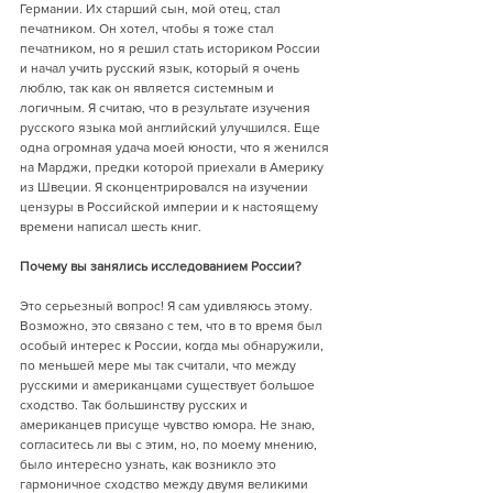
Германии. Их старший сын, мой отец, стал 
печатником. Он хотел, чтобы я тоже стал 
печатником, но я решил стать историком России 
и начал учить русский язык, который я очень 
люблю, так как он является системным и 
логичным. Я считаю, что в результате изучения 
русского языка мой английский улучшился. Еще 
одна огромная удача моей юности, что я женился 
на Марджи, предки которой приехали в Америку 
из Швеции. Я сконцентрировался на изучении 
цензуры в Российской империи и к настоящему 
времени написал шесть книг. 
Почему вы занялись исследованием России?
Это серьезный вопрос! Я сам удивляюсь этому. 
Возможно, это связано с тем, что в то время был 
особый интерес к России, когда мы обнаружили, 
по меньшей мере мы так считали, что между 
русскими и американцами существует большое 
сходство. Так большинству русских и 
американцев присуще чувство юмора. Не знаю, 
согласитесь ли вы с этим, но, по моему мнению, 
было интересно узнать, как возникло это 
гармоничное сходство между двумя великими 