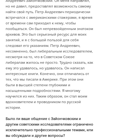
Андреевич Зайончковский. Он меня направлял, 
но не давил, предоставлял возможность самому 
найти свой путь. Петр Андреевич периодически 
встречался с американскими стажерами, я время 
от времени сам приходил к нему, чтобы 
пообщаться. Он был непревзойденным знатоком 
архивов. Это был серьезный ресурс для моих 
занятий, и я с большой пользой для себя 
следовал его указаниям. Петр Андреевич, 
несомненно, был либеральным исследователем, 
несмотря на то, что в Советском Союзе 
либералам жилось не просто. Трудно сказать, как 
ему это удавалось, но удавалось. Он написал 
интересные книги. Конечно, они отличались от 
тех, что мы писали в Америке. При этом они 
были в высшей степени глубокими и 
насыщенными подробностями. Я многому 
научился из них. Таким образом, он стал моим 
вдохновителем и проводником по русской 
истории.  
Было ли ваше общение с Зайончковским и 
другим советскими исследователями ограничено 
исключительно профессиональными темами, или 
вы обсуждали и другие вопросы?