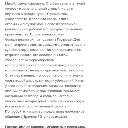
Михайловича Карповича. Это был замечательный 
человек и замечательный ученый. Когда я 
обучался в аспирантуре в Гарвардском 
университете, я посещал его занятия с 
огромным энтузиазмом. После Февральской 
революции он работал в структурах Временного 
правительства. После захвата власти 
большевиками он преподавал в Гарварде. Для 
меня встреча с этим выдающимся ученым носила 
судьбоносный характер. После Карповича я не 
встречал никого, кто обладал бы такой 
способностью формулировать 
исследовательские проблемы и находить пути к 
их пониманию, не теряя при этом чувства юмора. 
С тех пор я понял, что юмор – это отличительная 
черта людей демократических убеждений. У нас 
у всех есть опыт общения. Когда вы говорите с 
людьми демократических взглядов, возникает 
настоящий разговор. А когда общаетесь с 
личностями авторитарного типа, разговор всегда 
носит какой-то сомнительный характер. 
Попробуйте, например, представить нормальное 
общение с Трампом? Это невозможно.  
Рассказывал ли Карпович студентам о пережитом 