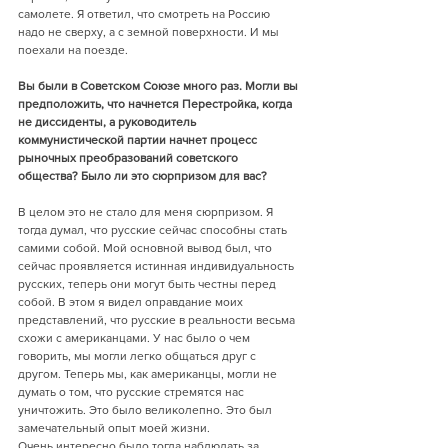
самолете. Я ответил, что смотреть на Россию 
надо не сверху, а с земной поверхности. И мы 
поехали на поезде. 
Вы были в Советском Союзе много раз. Могли вы 
предположить, что начнется Перестройка, когда 
не диссиденты, а руководитель 
коммунистической партии начнет процесс 
рыночных преобразований советского 
общества? Было ли это сюрпризом для вас?  
В целом это не стало для меня сюрпризом. Я 
тогда думал, что русские сейчас способны стать 
самими собой. Мой основной вывод был, что 
сейчас проявляется истинная индивидуальность 
русских, теперь они могут быть честны перед 
собой. В этом я видел оправдание моих 
представлений, что русские в реальности весьма 
схожи с американцами. У нас было о чем 
говорить, мы могли легко общаться друг с 
другом. Теперь мы, как американцы, могли не 
думать о том, что русские стремятся нас 
уничтожить. Это было великолепно. Это был 
замечательный опыт моей жизни. 
Очень интересно было тогда наблюдать за 