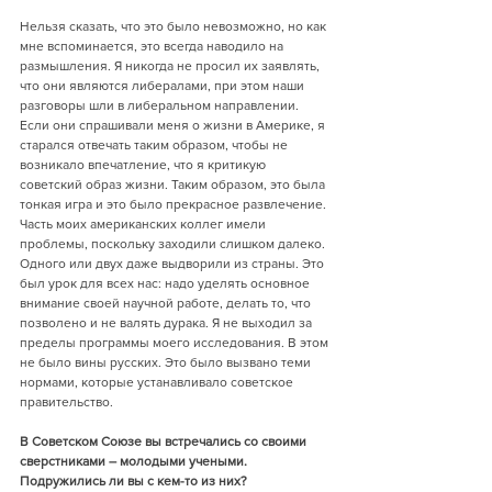
Нельзя сказать, что это было невозможно, но как 
мне вспоминается, это всегда наводило на 
размышления. Я никогда не просил их заявлять, 
что они являются либералами, при этом наши 
разговоры шли в либеральном направлении. 
Если они спрашивали меня о жизни в Америке, я 
старался отвечать таким образом, чтобы не 
возникало впечатление, что я критикую 
советский образ жизни. Таким образом, это была 
тонкая игра и это было прекрасное развлечение. 
Часть моих американских коллег имели 
проблемы, поскольку заходили слишком далеко. 
Одного или двух даже выдворили из страны. Это 
был урок для всех нас: надо уделять основное 
внимание своей научной работе, делать то, что 
позволено и не валять дурака. Я не выходил за 
пределы программы моего исследования. В этом 
не было вины русских. Это было вызвано теми 
нормами, которые устанавливало советское 
правительство.  
В Советском Союзе вы встречались со своими 
сверстниками – молодыми учеными. 
Подружились ли вы с кем-то из них?