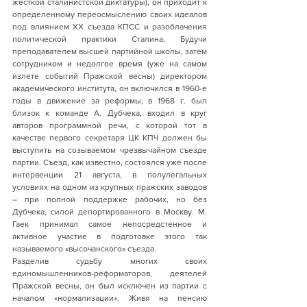
жёсткой сталинистской диктатуры), он приходит к 
определенному переосмыслению своих идеалов 
под влиянием XX съезда КПСС и разоблачения 
политической практики Сталина. Будучи 
преподавателем высшей партийной школы, затем 
сотрудником и недолгое время (уже на самом 
излете событий Пражской весны) директором 
академического института, он включился в 1960-е 
годы в движение за реформы, в 1968 г. был 
близок к команде А. Дубчека, входил в круг 
авторов программной речи, с которой тот в 
качестве первого секретаря ЦК КПЧ должен бы 
выступить на созываемом чрезвычайном съезде 
партии. Съезд, как известно, состоялся уже после 
интервенции 21 августа, в полулегальных 
условиях на одном из крупных пражских заводов 
– при полной поддержке рабочих, но без 
Дубчека, силой депортированного в Москву. М. 
Гаек принимал самое непосредстенное и 
активное участие в подготовке этого так 
называемого «высочанского» съезда. 
Разделив судьбу многих своих 
единомышленников-реформаторов, деятелей 
Пражской весны, он был исключен из партии с 
началом «нормализации». Живя на пенсию 