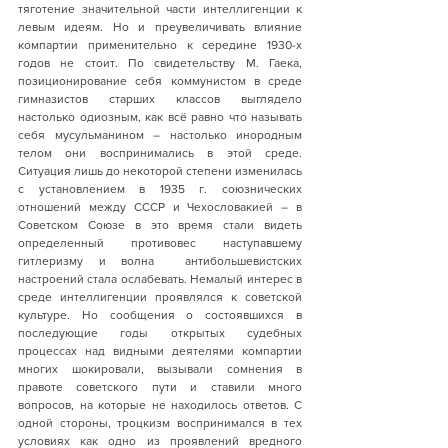
тяготение значительной части интеллигенции к 
левым идеям. Но и преувеличивать влияние 
компартии применительно к середине 1930-х 
годов не стоит. По свидетельству М. Гаека, 
позиционирование себя коммунистом в среде 
гимназистов старших классов выглядело 
настолько одиозным, как всё равно что называть 
себя мусульманином – настолько инородным 
телом они воспринимались в этой среде. 
Ситуация лишь до некоторой степени изменилась 
с установлением в 1935 г. союзнических 
отношений между СССР и Чехословакией – в 
Советском Союзе в это время стали видеть 
определенный противовес наступавшему 
гитлеризму и волна  антибольшевистских 
настроений стала ослабевать. Немалый интерес в 
среде интеллигенции проявлялся к советской 
культуре. Но сообщения о состоявшихся в 
последующие годы открытых судебных 
процессах над видными деятелями компартии 
многих шокировали, вызывали сомнения в 
правоте советского пути и ставили много 
вопросов, на которые не находилось ответов. С 
одной стороны, троцкизм воспринимался в тех 
условиях как одно из проявлений вредного 