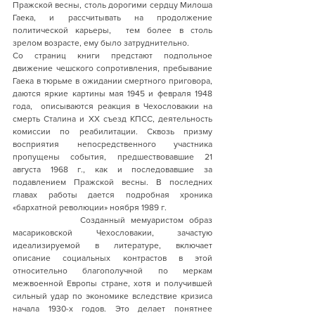
Пражской весны, столь дорогими сердцу Милоша 
Гаека, и рассчитывать на продолжение 
политической карьеры,  тем более в столь 
зрелом возрасте, ему было затруднительно. 
Со страниц книги предстают подпольное 
движение чешского сопротивления, пребывание 
Гаека в тюрьме в ожидании смертного приговора, 
даются яркие картины мая 1945 и февраля 1948 
года,  описываются реакция в Чехословакии на 
смерть Сталина и XX съезд КПСС, деятельность 
комиссии по реабилитации. Сквозь призму 
восприятия непосредственного участника 
пропущены события, предшествовавшие 21 
августа 1968 г., как и последовавшие за 
подавлением Пражской весны. В последних 
главах работы дается подробная хроника 
«бархатной революции» ноября 1989 г.    
            Созданный мемуаристом образ 
масариковской Чехословакии, зачастую 
идеализируемой в литературе, включает 
описание социальных контрастов в этой 
относительно благополучной по меркам 
межвоенной Европы стране, хотя и получившей 
сильный удар по экономике вследствие кризиса 
начала 1930-х годов. Это делает понятнее 