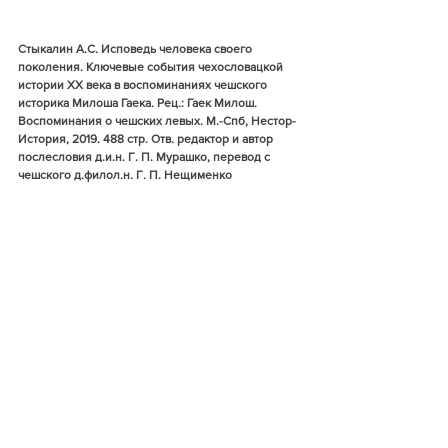
Стыкалин А.С. Исповедь человека своего 
поколения. Ключевые события чехословацкой 
истории XX века в воспоминаниях чешского 
историка Милоша Гаека. Рец.: Гаек Милош. 
Воспоминания о чешских левых. М.-Спб, Нестор-
История, 2019. 488 стр. Отв. редактор и автор 
послесловия д.и.н. Г. П. Мурашко, перевод с 
чешского д.филол.н. Г. П. Нещименко