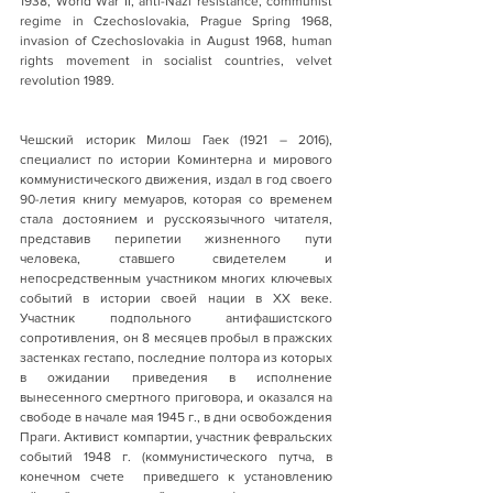
1938, World War II, anti-Nazi resistance, communist 
regime in Czechoslovakia, Prague Spring 1968, 
invasion of Czechoslovakia in August 1968, human 
rights movement in socialist countries, velvet 
revolution 1989.  
Чешский историк Милош Гаек (1921 – 2016), 
специалист по истории Коминтерна и мирового 
коммунистического движения, издал в год своего 
90-летия книгу мемуаров, которая со временем 
стала достоянием и русскоязычного читателя, 
представив перипетии жизненного пути 
человека, ставшего свидетелем и 
непосредственным участником многих ключевых 
событий в истории своей нации в XX веке. 
Участник подпольного антифашистского 
сопротивления, он 8 месяцев пробыл в пражских 
застенках гестапо, последние полтора из которых 
в ожидании приведения в исполнение 
вынесенного смертного приговора, и оказался на 
свободе в начале мая 1945 г., в дни освобождения 
Праги. Активист компартии, участник февральских 
событий 1948 г. (коммунистического путча, в 
конечном счете  приведшего к установлению 