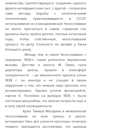
левачества, препятствующего созданию единого 
фронта антифашистских сил, с другой – потрясали 
сами методы борьбы с политическими 
оппонентами, практиковавшиеся в СССР, 
использование их в масариковской Чехословакии 
не могло присниться в самом страшном сне 
(должны были пройти долгие, полные испытаний 
годы, чтобы собственный, чехословацкий 
процесс по делу Сланского не вызвал у Гаека 
большого шока).      
            Между тем, в самой Чехословакии с 
середины 1930-х годов усилились внутренние 
вызовы. Детство и юность М. Гаека, сына 
директора школы, прошли в атмосфере 
толерантности  – до мюнхенского кризиса осени 
1938 г. он никогда и не слышал в своем 
окружении о том, что немцев надо прогнать или 
ассимилировать. Однако успехи фольксдойче, 
партии К. Генлейна на выборах 1935 г. были 
настолько масштабны, что многих потрясли еще и 
в силу своей неожиданности.  
            Культ Тамаша Масарика в межвоенной 
Чехословакии не знал границ: в школе, 
вспоминает Гаек, все учителя настолько почитали 
первого президента республики, что разница 