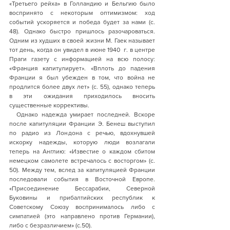
«Третьего рейха» в Голландию и Бельгию было 
воспринято с некоторым оптимизмом: ход 
событий ускоряется и победа будет за нами (с. 
48). Однако быстро пришлось разочароваться. 
Одним из худших в своей жизни М. Гаек называет 
тот день, когда он увидел в июне 1940  г. в центре 
Праги газету с информацией на всю полосу: 
«Франция капитулирует». «Вплоть до падения 
Франции я был убежден в том, что война не 
продлится более двух лет» (с. 55), однако теперь 
в эти ожидания приходилось вносить 
существенные коррективы. 
  Однако надежда умирает последней. Вскоре 
после капитуляции Франции Э. Бенеш выступил 
по радио из Лондона с речью, вдохнувшей 
искорку надежды, которую люди возлагали 
теперь на Англию: «Известие о каждом сбитом 
немецком самолете встречалось с восторгом» (с. 
50). Между тем, вслед за капитуляцией Франции 
последовали события в Восточной Европе. 
«Присоединение Бессарабии, Северной 
Буковины и прибалтийских республик к 
Советскому Союзу воспринималось либо с 
симпатией (это направлено против Германии), 
либо с безразличием» (с.50).   