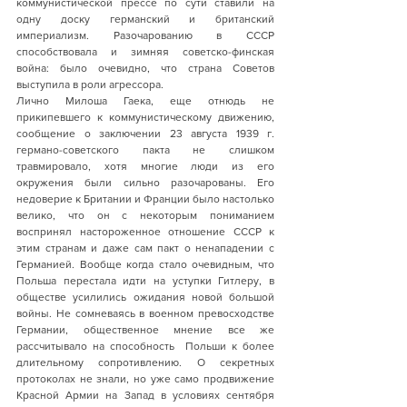
коммунистической прессе по сути ставили на 
одну доску германский и британский 
империализм. Разочарованию в СССР 
способствовала и зимняя советско-финская 
война: было очевидно, что страна Советов 
выступила в роли агрессора. 
Лично Милоша Гаека, еще отнюдь не 
прикипевшего к коммунистическому движению, 
сообщение о заключении 23 августа 1939 г. 
германо-советского пакта не слишком 
травмировало, хотя многие люди из его 
окружения были сильно разочарованы. Его 
недоверие к Британии и Франции было настолько 
велико, что он с некоторым пониманием 
воспринял настороженное отношение СССР к 
этим странам и даже сам пакт о ненападении с 
Германией. Вообще когда стало очевидным, что 
Польша перестала идти на уступки Гитлеру, в 
обществе усилились ожидания новой большой 
войны. Не сомневаясь в военном превосходстве 
Германии, общественное мнение все же 
рассчитывало на способность  Польши к более 
длительному сопротивлению. О секретных 
протоколах не знали, но уже само продвижение 
Красной Армии на Запад в условиях сентября 