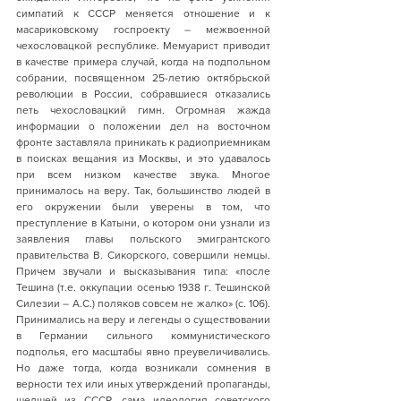
симпатий к СССР меняется отношение и к 
масариковскому госпроекту – межвоенной 
чехословацкой республике. Мемуарист приводит 
в качестве примера случай, когда на подпольном 
собрании, посвященном 25-летию октябрьской 
революции в России, собравшиеся отказались 
петь чехословацкий гимн. Огромная жажда 
информации о положении дел на восточном 
фронте заставляла приникать к радиоприемникам 
в поисках вещания из Москвы, и это удавалось 
при всем низком качестве звука. Многое 
принималось на веру. Так, большинство людей в 
его окружении были уверены в том, что 
преступление в Катыни, о котором они узнали из 
заявления главы польского эмигрантского 
правительства В. Сикорского, совершили немцы. 
Причем звучали и высказывания типа: «после 
Тешина (т.е. оккупации осенью 1938 г. Тешинской 
Силезии – А.С.) поляков совсем не жалко» (с. 106). 
Принимались на веру и легенды о существовании 
в Германии сильного коммунистического 
подполья, его масштабы явно преувеличивались. 
Но даже тогда, когда возникали сомнения в 
верности тех или иных утверждений пропаганды, 
шедшей из СССР, сама идеология советского 