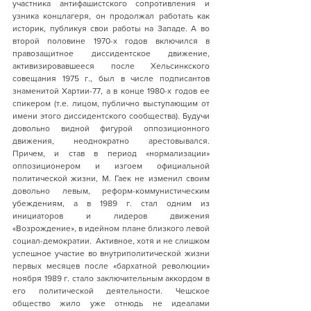
участника антифашистского сопротивления и 
узника концлагеря, он продолжал работать как 
историк, публикуя свои работы на Западе. А во 
второй половине 1970-х годов включился в 
правозащитное диссидентское движение, 
активизировавшееся после Хельсинкского 
совещания 1975 г., был в числе подписантов 
знаменитой Хартии-77, а в конце 1980-х годов ее 
спикером (т.е. лицом, публично выступающим от 
имени этого диссидентского сообщества). Будучи 
довольно видной фигурой оппозиционного 
движения, неоднократно арестовывался.  
Причем, и став в период «нормализации» 
оппозиционером и изгоем официальной 
политической жизни, М. Гаек не изменил своим 
довольно левым, реформ-коммунистическим 
убеждениям, а в 1989 г. стал одним из 
инициаторов и лидеров движения 
«Возрождение», в идейном плане близкого левой 
социал-демократии.  Активное, хотя и не слишком 
успешное участие во внутриполитической жизни 
первых месяцев после «бархатной революции» 
ноября 1989 г. стало заключительным аккордом в 
его политической деятельности. Чешское 
общество жило уже отнюдь не идеалами 