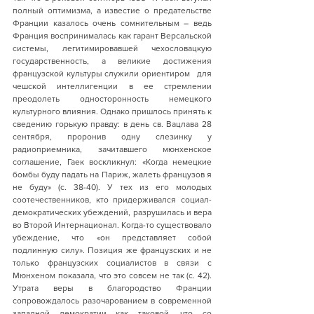
полный оптимизма, а известие о предательстве 
Франции казалось очень сомнительным – ведь 
Франция воспринималась как гарант Версальской 
системы, легитимировавшей чехословацкую 
государственность, а великие достижения 
французской культуры служили ориентиром   для 
чешской интеллигенции в ее стремлении 
преодолеть односторонность немецкого 
культурного влияния. Однако пришлось принять к 
сведению горькую правду: в день св. Вацлава 28 
сентября, проронив одну слезинку у 
радиоприемника, зачитавшего мюнхенское 
соглашение, Гаек воскликнул: «Когда немецкие 
бомбы буду падать на Париж, жалеть французов я 
не буду» (с. 38-40). У тех из его молодых 
соотечественников, кто придерживался социал-
демократических убеждений, разрушилась и вера 
во Второй Интернационал. Когда-то существовало 
убеждение, что «он представляет собой 
подлинную силу». Позиция же французских и не 
только французских социалистов в связи с 
Мюнхеном показала, что это совсем не так (с. 42). 
Утрата веры в благородство Франции 
сопровождалось разочарованием в современной 
западной демократии как таковой, что со 