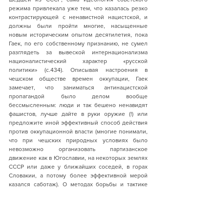
режима привлекала уже тем, что казалась резко 
контрастирующей с ненавистной нацистской, и 
должны были пройти многие, насыщенные 
новым историческим опытом десятилетия, пока 
Гаек, по его собственному признанию, не сумел 
разглядеть за вывеской интернационализма 
националистический характер «русской 
политики» (с.434). Описывая настроения в 
чешском обществе времен оккупации, Гаек 
замечает, что заниматься антинацистской 
пропагандой было делом вообще 
бессмысленным: люди и так бешено ненавидят 
фашистов, лучше дайте в руки оружие (!) или 
предложите иной эффективный способ действия 
против оккупационной власти (многие понимали, 
что при чешских природных условиях было 
невозможно организовать партизанское 
движение как в Югославии, на некоторых землях 
СССР или даже у ближайших соседей, в горах 
Словакии, а потому более эффективной мерой 
казался саботаж). О методах борьбы и тактике 
можно было спорить, однако за все 
последующие  десятилетия Гаек не встречал 
участников антинацистского подполья, которые 