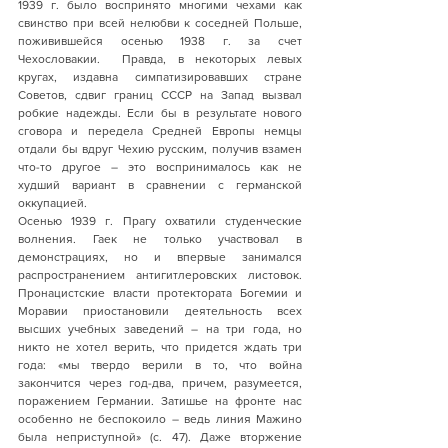
1939 г. было воспринято многими чехами как 
свинство при всей нелюбви к соседней Польше, 
поживившейся осенью 1938 г. за счет 
Чехословакии.  Правда, в некоторых левых 
кругах, издавна симпатизировавших стране 
Советов, сдвиг границ СССР на Запад вызвал 
робкие надежды. Если бы в результате нового 
сговора и передела Средней Европы немцы 
отдали бы вдруг Чехию русским, получив взамен 
что-то другое – это воспринималось как не 
худший вариант в сравнении с германской 
оккупацией.   
Осенью 1939 г. Прагу охватили студенческие 
волнения. Гаек не только участвовал в 
демонстрациях, но и впервые занимался 
распространением антигитлеровских листовок. 
Пронацистские власти протектората Богемии и 
Моравии приостановили деятельность всех 
высших учебных заведений – на три года, но 
никто не хотел верить, что придется ждать три 
года: «мы твердо верили в то, что война 
закончится через год-два, причем, разумеется, 
поражением Германии. Затишье на фронте нас 
особенно не беспокоило – ведь линия Мажино 
была неприступной» (с. 47). Даже вторжение 