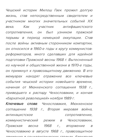
Чешский историк Милош Гаек прожил долгую 
жизнь, став непосредственным свидетелем и 
участником многих значительных событий XX 
века. Как участник антифашистского 
сопротивления, он был узником пражской 
тюрьмы в период немецкой оккупации. Став 
после войны активным сторонником компартии, 
он относился в 1960-е годы к кругу коммунистов-
реформаторов, много сделавших для идейной 
подготовки Пражской весны 1968 г. Вытесненный 
из научной и общественной жизни в 1970-е годы, 
он примкнул к правозащитному движению. В его 
мемуарах находят отражение все ключевые 
события чешской истории новейшего времени, 
начиная от Мюнхенского соглашения 1938 г., 
приведшего к распаду Чехословакии, и кончая 
«бархатной революцией» ноября 1989 г.    
Ключевые слова
: Чехословакия, Мюнхенское 
соглашение 1938 г., Вторая мировая война, 
антинацистское сопротивление, 
коммунистический режим в Чехословакии, 
Пражская весна 1968 г., вторжение в 
Чехословакию в августе 1968 г., правозащитное 
движение в социалистических странах, бархатная 