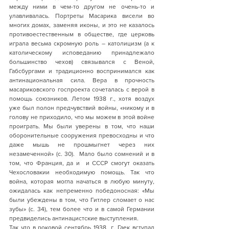
между ними в чем-то другом не очень-то и  
улавливалась. Портреты Масарика висели во 
многих домах, заменяя иконы, и это не казалось 
противоестественным в обществе, где церковь 
играла весьма скромную роль – католицизм (а к 
католическому исповеданию принадлежало 
большинство чехов) связывался с Веной, 
Габсбургами и традиционно воспринимался как 
антинациональная сила. Вера в прочность 
масариковского госпроекта сочеталась с верой в 
помощь союзников. Летом 1938 г., хотя воздух 
уже был полон предчувствий войны, «никому и в 
голову не приходило, что мы можем в этой войне 
проиграть. Мы были уверены в том, что наши 
оборонительные сооружения превосходны и что 
даже мышь не прошмыгнет через них 
незамеченной» (с. 30).  Мало было сомнений и в 
том, что Франция, да и  и СССР смогут оказать 
Чехословакии необходимую помощь. Так что 
война, которая могла начаться в любую минуту, 
ожидалась как непременно победоносная: «Мы 
были убеждены в том, что Гитлер сломает о нас 
зубы» (с. 34), тем более что и в самой Германии 
предвиделись антинацистские выступления. 
Так что в роковой сентябрь 1938  г. Гаек вступал 