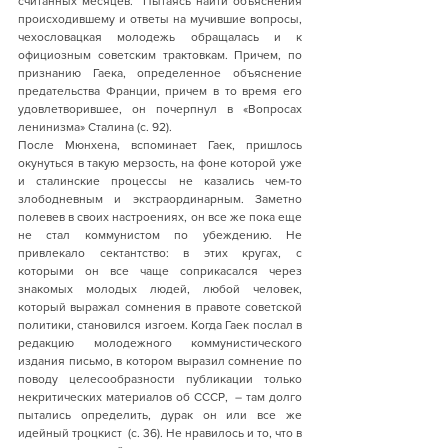
считанных месяцев.  Пытаясь найти объяснения 
происходившему и ответы на мучившие вопросы, 
чехословацкая молодежь обращалась и к 
официозным советским трактовкам. Причем, по 
признанию Гаека, определенное объяснение 
предательства Франции, причем в то время его 
удовлетворившее, он почерпнул в «Вопросах 
ленинизма» Сталина (с. 92). 
После Мюнхена, вспоминает Гаек, пришлось 
окунуться в такую мерзость, на фоне которой уже 
и сталинские процессы не казались чем-то 
злободневным и экстраординарным. Заметно 
полевев в своих настроениях, он все же пока еще 
не стал коммунистом по убеждению. Не 
привлекало сектантство: в этих кругах, с 
которыми он все чаще соприкасался через 
знакомых молодых людей, любой человек, 
который выражал сомнения в правоте советской 
политики, становился изгоем. Когда Гаек послал в 
редакцию молодежного коммунистического 
издания письмо, в котором выразил сомнение по 
поводу целесообразности публикации только 
некритических материалов об СССР,  – там долго 
пытались определить, дурак он или все же 
идейный троцкист  (с. 36). Не нравилось и то, что в 