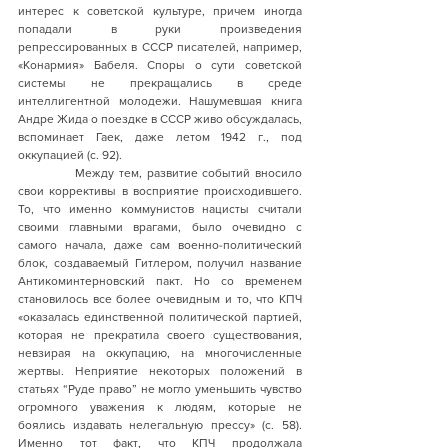
интерес к советской культуре, причем иногда 
попадали в руки произведения 
репрессированных в СССР писателей, например, 
«Конармия» Бабеля. Споры о сути советской 
системы не прекращались в среде 
интеллигентной молодежи. Нашумевшая книга 
Андре Жида о поездке в СССР живо обсуждалась, 
вспоминает Гаек, даже летом 1942 г., под 
оккупацией (с. 92).  
            Между тем, развитие событий вносило 
свои коррективы в восприятие происходившего. 
То, что именно коммунистов нацисты считали 
своими главными врагами, было очевидно с 
самого начала, даже сам военно-политический 
блок, создаваемый Гитлером, получил название 
Антикоминтерновский пакт. Но со временем 
становилось все более очевидным и то, что КПЧ 
«оказалась единственной политической партией, 
которая не прекратила своего существования, 
невзирая на оккупацию, на многочисленные 
жертвы. Неприятие некоторых положений в 
статьях “Руде право” не могло уменьшить чувство 
огромного уважения к людям, которые не 
боялись издавать нелегальную прессу» (с. 58). 
Именно тот факт, что КПЧ продолжала 