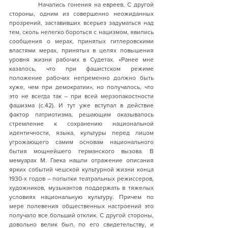
            Начались гонения на евреев. С другой 
стороны, одним из совершенно неожиданных 
прозрений, заставивших всерьез задуматься над 
тем, сколь нелегко бороться с нацизмом, явились 
сообщения о мерах, принятых гитлеровскими 
властями мерах, принятых в целях повышения 
уровня жизни рабочих в Судетах. «Ранее мне 
казалось, что при фашистском режиме 
положение рабочих непременно должно быть 
хуже, чем при демократии», но получалось, что 
это не всегда так – при всей мерзопакостности 
фашизма (с.42). И тут уже вступал в действие 
фактор патриотизма, решающим оказывалось 
стремление к сохранению национальной 
идентичности, языка, культуры перед лицом 
угрожающего самим основам национального 
бытия мощнейшего германского вызова. В 
мемуарах М. Гаека нашли отражение описания 
ярких событий чешской культурной жизни конца 
1930-х годов – попытки театральных режиссеров, 
художников, музыкантов поддержать в тяжелых 
условиях национальную культуру. Причем по 
мере полевения общественных настроений это 
получало все больший отклик. С другой стороны, 
довольно велик был, по его свидетельству, и 