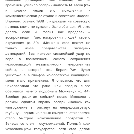
временем усилило восприимчивость М. Гаека (как 
и многих чехов его поколения) к 
коммунистической доктрине и советской модели. 
Впрочем, осенью 1938 г. надеждам на советскую 
помощь также не суждено было сбыться. «Что же 
делать, если и Россия нас предала» – 
воспроизводит Гаек настроения людей своего 
окружения (с. 39). «Мюнхен» стал шоком не 
только из-за предательства западных 
демократий. Был нанесен сильнейший удар по 
вере в возможность самого сохранения 
чехословацкой независимости: «перспектива 
войны, в которой ось Берлин-Рим будет 
уничтожена англо-франко-советской коалицией, 
меня мало привлекала. Я опасался, что для 
Чехословакии это рано или поздно снова 
обернется чем-то подобным Мюнхену» (с. 44). 
Вообще развитие событий после Мюнхена с 
резким сдвигом вправо воспринималось как 
«погружение в трясину» на непредсказуемую 
глубину –  одним из явных свидетельств перемен 
стало быстрое исчезновение портретов Э. 
Бенеша со стен  госучреждений. Полный крах 
чехословацкой государственности стал делом 