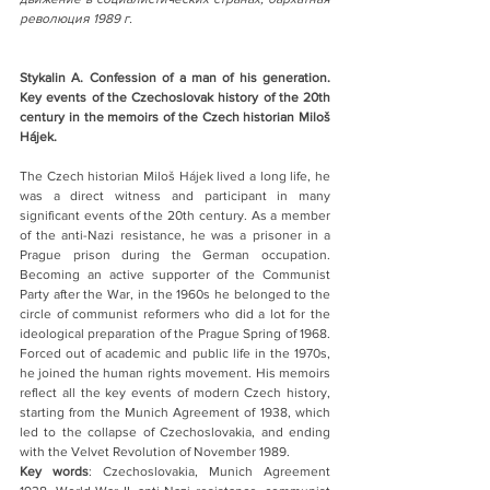
революция 1989 г. 
Stykalin А. Confession of a man of his generation. 
Key events of the Czechoslovak history of the 20th 
century in the memoirs of the Czech historian Miloš 
Hájek.
The Czech historian Miloš Hájek lived a long life, he 
was a direct witness and participant in many 
significant events of the 20th century. As a member 
of the anti-Nazi resistance, he was a prisoner in a 
Prague prison during the German occupation. 
Becoming an active supporter of the Communist 
Party after the War, in the 1960s he belonged to the 
circle of communist reformers who did a lot for the 
ideological preparation of the Prague Spring of 1968. 
Forced out of academic and public life in the 1970s, 
he joined the human rights movement. His memoirs 
reflect all the key events of modern Czech history, 
starting from the Munich Agreement of 1938, which 
led to the collapse of Czechoslovakia, and ending 
with the Velvet Revolution of November 1989.         
Key words
: Czechoslovakia, Munich Agreement 