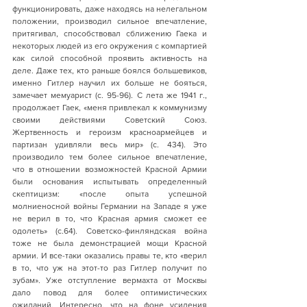
функционировать, даже находясь на нелегальном 
положении, производил сильное впечатление, 
притягивал, способствовал сближению Гаека и 
некоторых людей из его окружения с компартией 
как силой способной проявить активность на 
деле. Даже тех, кто раньше боялся большевиков, 
именно Гитлер научил их больше не бояться, 
замечает мемуарист (с. 95-96). С лета же 1941 г., 
продолжает Гаек, «меня привлекал к коммунизму 
своими действиями Советский Союз. 
Жертвенность и героизм красноармейцев и 
партизан удивляли весь мир» (с. 434). Это 
производило тем более сильное впечатление, 
что в отношении возможностей Красной Армии 
были основания испытывать определенный 
скептицизм: «после опыта успешной 
молниеносной войны Германии на Западе я уже 
не верил в то, что Красная армия сможет ее 
одолеть» (с.64). Советско-финляндская война 
тоже не была демонстрацией мощи Красной 
армии. И все-таки оказались правы те, кто «верил 
в то, что уж на этот-то раз Гитлер получит по 
зубам». Уже отступление вермахта от Москвы 
дало повод для более оптимистических 
ожиданий. Интересно, что на фоне усиления 