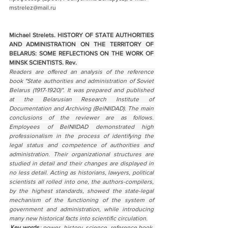
mstrelez@mail.ru
Michael Strelets. HISTORY OF STATE AUTHORITIES 
AND ADMINISTRATION ON THE TERRITORY OF 
BELARUS: SOME REFLECTIONS ON THE WORK OF 
MINSK SCIENTISTS. Rev. 
Readers are offered an analysis of the reference 
book "State authorities and administration of Soviet 
Belarus (1917-1920)". It was prepared and published 
at the Belarusian Research Institute of 
Documentation and Archiving (BelNIIDAD). The main 
conclusions of the reviewer are as follows. 
Employees of BelNIIDAD demonstrated high 
professionalism in the process of identifying the 
legal status and competence of authorities and 
administration. Their organizational structures are 
studied in detail and their changes are displayed in 
no less detail. Acting as historians, lawyers, political 
scientists all rolled into one, the authors-compilers, 
by the highest standards, showed the state-legal 
mechanism of the functioning of the system of 
government and administration, while introducing 
many new historical facts into scientific circulation.
Key words
: power, history, science, reference book, 