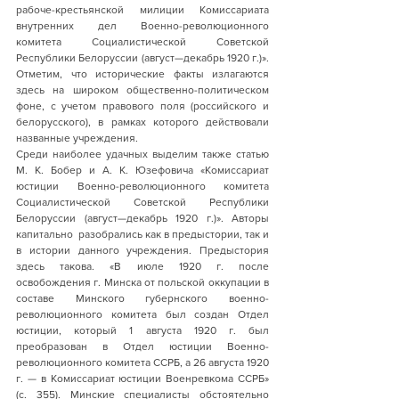
рабоче-крестьянской милиции Комиссариата 
внутренних дел Военно-революционного 
комитета Социалистической Советской 
Республики Белоруссии (август—декабрь 1920 г.)». 
Отметим, что исторические факты излагаются 
здесь на широком общественно-политическом 
фоне, с учетом правового поля (российского и 
белорусского), в рамках которого действовали 
названные учреждения.  
Среди наиболее удачных выделим также статью 
М. К. Бобер и А. К. Юзефовича
«Комиссариат 
юстиции Военно-революционного комитета 
Социалистической Советской Республики 
Белоруссии (август—декабрь 1920 г.)». Авторы 
капитально  разобрались как в предыстории, так и 
в истории данного учреждения. Предыстория 
здесь такова. «В июле 1920 г. после 
освобождения г. Минска от польской оккупации в 
составе Минского губернского военно-
революционного комитета был создан Отдел 
юстиции, который 1 августа 1920 г. был 
преобразован в Отдел юстиции Военно-
революционного комитета ССРБ, а 26 августа 1920 
г. — в Комиссариат юстиции Военревкома ССРБ» 
(с. 355). Минские специалисты обстоятельно  