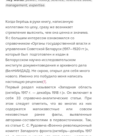
management, expertise.
Когда берёшь в руки книгу, написанную 
коллегами по цеху, сразу же возникает 
стремление выяснить, чем она ценна и значима. 
Я с большим интересом ознакомился со 
справочником «Органы государственной власти и 
управления Советской Беларуси (1917—1920 гг.)», 
который был  подготовлен и издан в 
Белорусском научно-исследовательском 
институте документоведения и архивного дела 
(БелНИИДАД). Не скрою, открыл для себя много 
нового. Именно это побудило меня написать 
настоящую рецензию
[1]
.
Первый раздел называется «Западная област
ь 
(октябрь 1917 г. — декабрь 1918 г.)
». Он в
ключает в 
себя 33 справочно-аналитические статьи. При 
этом следует отметить, что во многих из них 
содержатся малоизвестные или совсем 
неизвестные ранее факты, выявленные 
авторами-составителями в первоисточниках. Так, 
из статьи С. С. Рудовича «Военно-революционный 
комитет Западного фронта (октябрь—декабрь 1917 