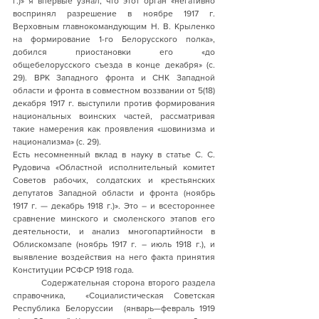
г.)» я впервые узнал, что этот орган «негативно 
воспринял разрешение в ноябре 1917 г. 
Верховным главнокомандующим Н. В. Крыленко 
на формирование 1-го Белорусского полка», 
добился приостановки его «до 
общебелорусского съезда в конце декабря» (с. 
29). ВРК Западного фронта и СНК Западной 
области и фронта в совместном воззвании от 5(18) 
декабря 1917 г. выступили против формирования 
национальных воинских частей, рассматривая 
такие намерения как проявления «шовинизма и 
национализма» (с. 29). 
Есть несомненный вклад в науку в статье С. С. 
Рудовича «Областной исполнительный комитет 
Советов рабочих, солдатских и крестьянских 
депутатов Западной области и фронта (ноябрь 
1917 г. — декабрь 1918 г.)». Это – и всестороннее 
сравнение минского и смоленского этапов его 
деятельности, и анализ многопартийности в 
Облискомзапе (ноябрь 1917 г. – июль 1918 г.), и 
выявление воздействия на него факта принятия 
Конституции РСФСР 1918 года.   
         Содержательная сторона второго раздела 
справочника,  «Социалистическая Советская 
Республика Белоруссии  (январь—февраль 1919 