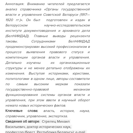
Аннотация: 
Вниманию читателей предлагается 
анализ справочника «Органы государственной 
власти и управления Советской Беларуси (1917—
1920 гг.)». Он был  подготовлен и издан в 
Белорусском научно-исследовательском 
институте документоведения и архивного дела 
(БелНИИДАД). Главные выводы рецензента 
таковы. Сотрудниками БелНИИДАД 
продемонстрирован высокий профессионализм в 
процессе выявления правового статуса и 
компетенции органов власти и управления. 
Детально изучены  их организационные 
структуры и не менее детально отображены их 
изменения. Выступая историками, юристами, 
политологами в одном лице, авторы-составители 
по самым высоким меркам показали 
государственно-правовой механизм 
функционирования системы органов власти и 
управления, при этом ввели в научный оборот 
немало новых исторических фактов. 
Ключевые слова:
власть, история, наука, 
справочник, управление, экспертиза.
Сведения об авторе
:  Стрелец Михаил 
Васильевич, доктор исторических наук, 
профессор (Брест, Республика Беларусь); e-mail  