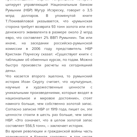
цитирует управляющий Национальным банком 
Румынии (НБР) Мугур Исэреску, говорит о 3,5 
млрд долларов. В упомянутой книге 
Т.Покивайловой указывается, что «румынская 
сторона требует возврата 93 тонн золота или его 
денежного эквивалента в размере около 2 млрд 
евро, что составляет 2% ВВП Румынии». Так или 
иначе, на заседании российско-румынской 
комиссии в 2006 году представитель НБР 
Кристиан Пэунеску сказал: «Существуют книги с 
таблицами об обменных курсах, по годам. Можно 
быстро произвести расчеты на сегодняшний 
день».
Что касается второго эшелона, то румынский 
историк Иоан Скурту считает, что «культурные, 
научные и художественные ценности с 
уникальными произведениями, которые входят в 
национальное и мировое достояние», стоят 
намного больше, чем собственно золотой запас. 
Согласно записке НБР от 1919 года, пишет он, эти 
ценности стоили в шесть раз больше, чем запас 
НБР. «Это означает, что в целом золотой запас 
составляет 556,5 тонн», – заключает историк. 
Во время революции и гражданской войны часть 
хранившихся в Кремле сокровищ, в том числе 