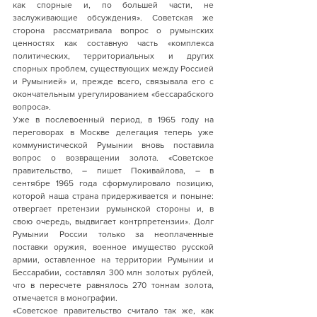
как спорные и, по большей части, не 
заслуживающие обсуждения». Советская же 
сторона рассматривала вопрос о румынских 
ценностях как составную часть «комплекса 
политических, территориальных и других 
спорных проблем, существующих между Россией 
и Румынией» и, прежде всего, связывала его с 
окончательным урегулированием «бессарабского 
вопроса».
Уже в послевоенный период, в 1965 году на 
переговорах в Москве делегация теперь уже 
коммунистической Румынии вновь поставила 
вопрос о возвращении золота. «Советское 
правительство, – пишет Покивайлова, – в 
сентябре 1965 года сформулировало позицию, 
которой наша страна придерживается и поныне: 
отвергает претензии румынской стороны и, в 
свою очередь, выдвигает контрпретензии». Долг 
Румынии России только за неоплаченные 
поставки оружия, военное имущество русской 
армии, оставленное на территории Румынии и 
Бессарабии, составлял 300 млн золотых рублей, 
что в пересчете равнялось 270 тоннам золота, 
отмечается в монографии. 
«Советское правительство считало так же, как 