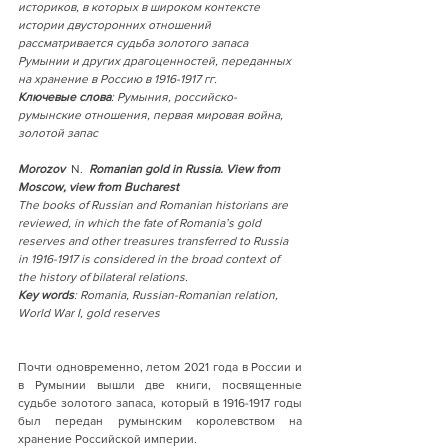
историков, в которых в широком контексте 
истории двусторонних отношений 
рассматривается судьба золотого запаса 
Румынии и других драгоценностей, переданных 
на хранение в Россию в 1916-1917 гг. 
Ключевые слова
: Румыния, российско-
румынские отношения, первая мировая война, 
золотой запас
Morozov
  N.  
Romanian gold in Russia. View from 
Moscow, view from Bucharest
The books of Russian and Romanian historians are 
reviewed, in which the fate of Romania’s gold 
reserves and other treasures transferred to Russia 
in 1916-1917 is considered in the broad context of 
the history of bilateral relations.   
Key words
: Romania, Russian-Romanian relation, 
World War I, gold reserves  
Почти одновременно, летом 2021 года в России и 
в Румынии вышли две книги, посвященные 
судьбе золотого запаса, который в 1916-1917 годы 
был передан румынским королевством на 
хранение Российской империи.