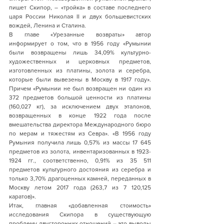
пишет Скипор, – «тройка» в составе последнего 
царя России Николая II и двух большевистских 
вождей, Ленина и Сталина. 
В главе «Урезанные возвраты» автор 
информирует о том, что в 1956 году «Румынии 
были возвращены лишь 34,09% культурно-
художественных и церковных предметов, 
изготовленных из платины, золота и серебра, 
которые были вывезены в Москву в 1917 году». 
Причем «Румынии не был возвращен ни один из 
372 предметов большой ценности из платины 
(160,027 кг), за исключением двух эталонов, 
возвращенных в конце 1922 года после 
вмешательства директора Международного бюро 
по мерам и тяжестям из Севра». «В 1956 году 
Румыния получила лишь 0,57% из массы 17 645 
предметов из золота, инвентаризованных в 1923-
1924 гг., соответственно, 0,91% из 35 511 
предметов культурного достояния из серебра и 
только 3,70% драгоценных камней, переданных в 
Москву летом 2017 года (263,7 из 7 120,125 
каратов)».
Итак, главная «добавленная стоимость» 
исследования Скипора в существующую 
проблему двусторонних отношений – это выводы 