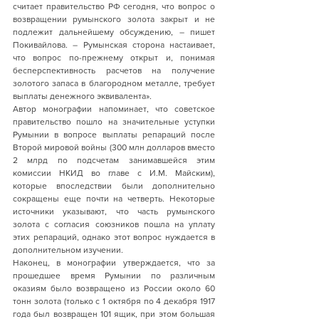
считает правительство РФ сегодня, что вопрос о 
возвращении румынского золота закрыт и не 
подлежит дальнейшему обсуждению, – пишет 
Покивайлова. – Румынская сторона настаивает, 
что вопрос по-прежнему открыт и, понимая 
бесперспективность расчетов на получение 
золотого запаса в благородном металле, требует 
выплаты денежного эквивалента». 
Автор монографии напоминает, что советское 
правительство пошло на значительные уступки 
Румынии в вопросе выплаты репараций после 
Второй мировой войны (300 млн долларов вместо 
2 млрд по подсчетам занимавшейся этим 
комиссии НКИД во главе с И.М. Майским), 
которые впоследствии были дополнительно 
сокращены еще почти на четверть. Некоторые 
источники указывают, что часть румынского 
золота с согласия союзников пошла на уплату 
этих репараций, однако этот вопрос нуждается в 
дополнительном изучении. 
Наконец, в монографии утверждается, что за 
прошедшее время Румынии по различным 
оказиям было возвращено из России около 60 
тонн золота (только с 1 октября по 4 декабря 1917 
года был возвращен 101 ящик, при этом большая 