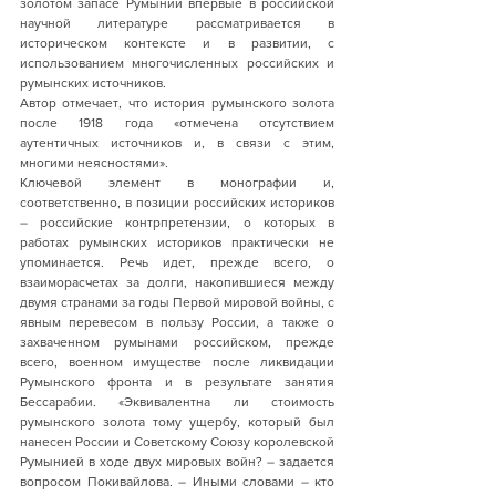
золотом запасе Румынии впервые в российской 
научной литературе рассматривается в 
историческом контексте и в развитии, с 
использованием многочисленных российских и 
румынских источников. 
Автор отмечает, что история румынского золота 
после 1918 года «отмечена отсутствием 
аутентичных источников и, в связи с этим, 
многими неясностями».
Ключевой элемент в монографии и, 
соответственно, в позиции российских историков 
– российские контрпретензии, о которых в 
работах румынских историков практически не 
упоминается. Речь идет, прежде всего, о 
взаиморасчетах за долги, накопившиеся между 
двумя странами за годы Первой мировой войны, с 
явным перевесом в пользу России, а также о 
захваченном румынами российском, прежде 
всего, военном имуществе после ликвидации 
Румынского фронта и в результате занятия 
Бессарабии. «Эквивалентна ли стоимость 
румынского золота тому ущербу, который был 
нанесен России и Советскому Союзу королевской 
Румынией в ходе двух мировых войн? – задается 
вопросом Покивайлова. – Иными словами – кто 