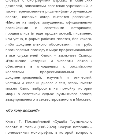
словарь с биографиями царских и советских 
деятелей, описаниями советских учреждений, а 
также перечислением ряда «мифов» о румынском 
золоте, которые автор пытается развенчать. 
«Многие из мифов, запущенных официальными 
российскими и советскими историками, 
продвигались (и еще продвигаются!), письменно 
или устно, в форме рабочих гипотез, без какого-
либо документального обоснования, что грубо 
противоречит повсюду в мире профессиональной 
этике служителей Клио», – заключает Скипор. 
«Румынские историки и эксперты обязаны 
обеспечить в отношениях с российскими 
коллегами профессиональный и 
документированный, научный и этический, 
честный и смелый диалог с тем, чтобы вместе 
можно было выбросить на помойку истории 
мифы о советской судьбе румынского золота, 
эвакуированного и секвестированного в Москве».
«Кто кому должен?»
Книга Т. Покивайловой «Судьба "румынского 
золота" в России (1916-2020). Очерки истории» – 
полноценная монография, в которой вопрос о 