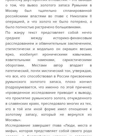
о том, что вывоз золотого запаса Румынии в 
Москву был тщательно спланированной 
российскими властями во главе с Николаем II 
операцией, и что золото не было потеряно, а 
было полностью растрачено большевиками. 
По жанру текст представляет собой нечто 
среднее между историко-финансовым 
расследованием и обвинительным заключением, 
стилистически и модально он окрашен весьма 
ярко, изобилует ироническими кавычками, 
язвительными намеками, саркастическими 
оборотами. Местами автор впадает в 
патетический, почти мистический тон, утверждая, 
что все, кто способствовал в России присвоению 
румынского золотого запаса, плохо кончил 
(подразумевается, что именно по этой причине): 
«проведенное исследование приводит к выводу, 
что проклятие румынского золота, отчужденного 
в славянских краях, преследовало многих из тех, 
кто в той или иной форме имел отношение к 
золотому запасу, который не вернулся из 
Москвы». 
Исследование завершает глава «Люди, места и 
мифы», которая представляет собой своего рода 