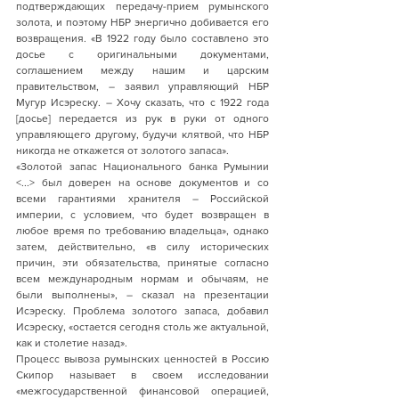
подтверждающих передачу-прием румынского 
золота, и поэтому НБР энергично добивается его 
возвращения. «В 1922 году было составлено это 
досье с оригинальными документами, 
соглашением между нашим и царским 
правительством, – заявил управляющий НБР 
Мугур Исэреску. – Хочу сказать, что с 1922 года 
[досье] передается из рук в руки от одного 
управляющего другому, будучи клятвой, что НБР 
никогда не откажется от золотого запаса».
«Золотой запас Национального банка Румынии 
<...> был доверен на основе документов и со 
всеми гарантиями хранителя – Российской 
империи, с условием, что будет возвращен в 
любое время по требованию владельца», однако 
затем, действительно, «в силу исторических 
причин, эти обязательства, принятые согласно 
всем международным нормам и обычаям, не 
были выполнены», – сказал на презентации 
Исэреску. Проблема золотого запаса, добавил 
Исэреску, «остается сегодня столь же актуальной, 
как и столетие назад».
Процесс вывоза румынских ценностей в Россию 
Скипор называет в своем исследовании 
«межгосударственной финансовой операцией, 