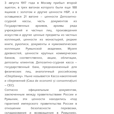
3 августа 1917 года в Москву прибыл второй 
эшелон, в трех вагонах которого были еще 188 
ящиков с золотом и другие ценности НБР, а в 
оставшемся 21 вагоне – ценности Депозитно-
ссудной кассы, часть документов из 
Государственных архивов, архивы ряда 
учреждений и частных лиц, произведения 
искусства и другие ценные предметы из частных 
коллекций, ценности из монастырей, редкие 
книги, рукописи, документы и нумизматические 
коллекции Румынской академии, Музея 
древностей, ценности крупных коммерческих 
банков, соответственно, акции, облигации, 
депозиты клиентов. Депозитно-ссудная касса – 
государственный банк, предназначенный для 
физических лиц, аналогичный российскому 
«Сбербанку». Ныне называется Касса накоплений 
и сбережений (Casa de economii și consemnațiuni 
– CEC).
Согласно официальным документам, 
заключенным между правительствами России и 
Румынии, эти ценности находились «под 
гарантией имперского правительства России в 
отношении безопасности перевозки, 
складирования и возвращения в Румынию». 