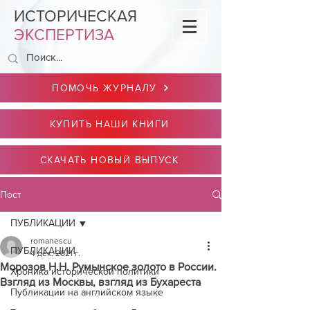
ИСТОРИЧЕСКАЯ
ЭКСПЕРТИЗА
ПОМОЧЬ ЖУРНАЛУ
КУПИТЬ НАШИ КНИГИ
СКАЧАТЬ НОВЫЙ ВЫПУСК
Пост
ПУБЛИКАЦИИ
romanescu
ПУБЛИКАЦИИ
4 дек. 2021 г.
Морозов Н.Н. Румынское золото в России.
Хроника исторической политики
Взгляд из Москвы, взгляд из Бухареста
Публикации на английском языке