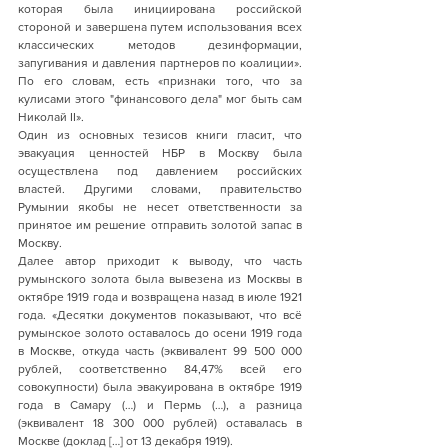
которая была инициирована российской 
стороной и завершена путем использования всех 
классических методов дезинформации, 
запугивания и давления партнеров по коалиции». 
По его словам, есть «признаки того, что за 
кулисами этого "финансового дела" мог быть cам 
Николай II».
Один из основных тезисов книги гласит, что 
эвакуация ценностей НБР в Москву была 
осуществлена под давлением российских 
властей. Другими словами, правительство 
Румынии якобы не несет ответственности за 
принятое им решение отправить золотой запас в 
Москву. 
Далее автор приходит к выводу, что часть 
румынского золота была вывезена из Москвы в 
октябре 1919 года и возвращена назад в июле 1921 
года. «Десятки документов показывают, что всё 
румынское золото оставалось до осени 1919 года 
в Москве, откуда часть (эквивалент 99 500 000 
рублей, соответственно 84,47% всей его 
совокупности) была эвакуирована в октябре 1919 
года в Самару (…) и Пермь (…), а разница 
(эквивалент 18 300 000 рублей) оставалась в 
Москве (доклад […] от 13 декабря 1919).