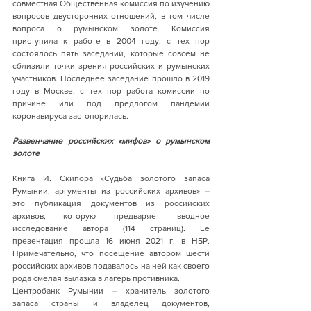
совместная Общественная комиссия по изучению 
вопросов двусторонних отношений, в том числе 
вопроса о румынском золоте. Комиссия 
приступила к работе в 2004 году, с тех пор 
состоялось пять заседаний, которые совсем не 
сблизили точки зрения российских и румынских 
участников. Последнее заседание прошло в 2019 
году в Москве, с тех пор работа комиссии по 
причине или под предлогом пандемии 
коронавируса застопорилась.
Развенчание российских «мифов» о румынском 
золоте
Книга И. Скипора «Судьба золотого запаса 
Румынии: аргументы из российских архивов» – 
это публикация документов из российских 
архивов, которую предваряет вводное 
исследование автора (114 страниц). Ее 
презентация прошла 16 июня 2021 г. в НБР. 
Примечательно, что посещение автором шести 
российских архивов подавалось на ней как своего 
рода смелая вылазка в лагерь противника. 
Центробанк Румынии – хранитель золотого 
запаса страны и владелец документов, 