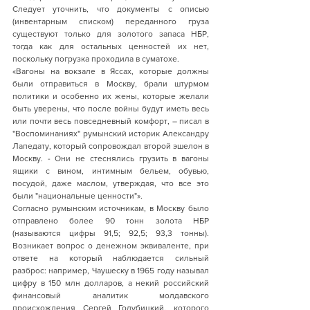
Следует уточнить, что документы с описью 
(инвентарным списком) переданного груза 
существуют только для золотого запаса НБР, 
тогда как для остальных ценностей их нет, 
поскольку погрузка проходила в суматохе.
«Вагоны на вокзале в Яссах, которые должны 
были отправиться в Москву, брали штурмом 
политики и особенно их жены, которые желали 
быть уверены, что после войны будут иметь весь 
или почти весь повседневный комфорт, – писал в 
"Воспоминаниях" румынский историк Александру 
Лапедату, который сопровождал второй эшелон в 
Москву. - Они не стеснялись грузить в вагоны 
ящики с вином, интимным бельем, обувью, 
посудой, даже маслом, утверждая, что все это 
были "национальные ценности"».
Согласно румынским источникам, в Москву было 
отправлено более 90 тонн золота НБР 
(называются цифры 91,5; 92,5; 93,3 тонны). 
Возникает вопрос о денежном эквиваленте, при 
ответе на который наблюдается сильный 
разброс: например, Чаушеску в 1965 году называл 
цифру в 150 млн долларов, а некий российский 
финансовый аналитик молдавского 
происхождения Сергей Голубицкий, которого 