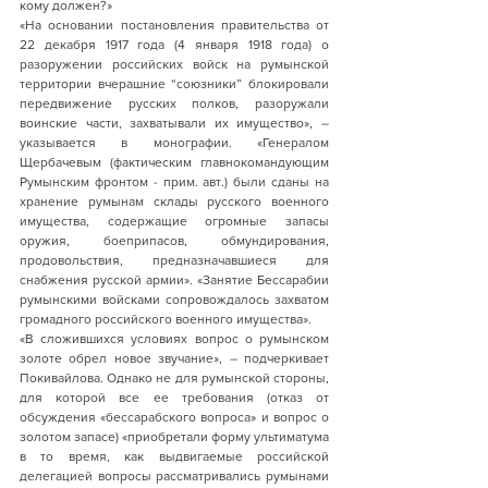
кому должен?»
«На основании постановления правительства от 
22 декабря 1917 года (4 января 1918 года) о 
разоружении российских войск на румынской 
территории вчерашние “союзники” блокировали 
передвижение русских полков, разоружали 
воинские части, захватывали их имущество», – 
указывается в монографии. «Генералом 
Щербачевым (фактическим главнокомандующим 
Румынским фронтом - прим. авт.) были сданы на 
хранение румынам склады русского военного 
имущества, содержащие огромные запасы 
оружия, боеприпасов, обмундирования, 
продовольствия, предназначавшиеся для 
снабжения русской армии». «Занятие Бессарабии 
румынскими войсками сопровождалось захватом 
громадного российского военного имущества».
«В сложившихся условиях вопрос о румынском 
золоте обрел новое звучание», – подчеркивает 
Покивайлова. Однако не для румынской стороны, 
для которой все ее требования (отказ от 
обсуждения «бессарабского вопроса» и вопрос о 
золотом запасе) «приобретали форму ультиматума 
в то время, как выдвигаемые российской 
делегацией вопросы рассматривались румынами 