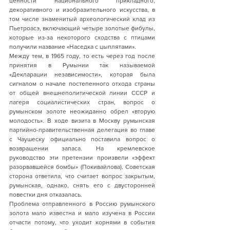
ценности национального прикладного, 
декоративного и изобразительного искусства, в 
том числе знаменитый археологический клад из 
Пьетроасэ, включающий четыре золотые фибулы, 
которые из-за некоторого сходства с птицами 
получили название «Наседка с цыплятами».
Между тем, в 1965 году, то есть через год после 
принятия в Румынии так называемой 
«Декларации независимости», которая была 
сигналом о начале постепенного отхода страны 
от общей внешнеполитической линии СССР и 
лагеря социалистических стран, вопрос о 
румынском золоте неожиданно обрел «вторую 
молодость». В ходе визита в Москву румынская 
партийно-правительственная делегация во главе 
с Чаушеску официально поставила вопрос о 
возвращении запаса. На кремлевское 
руководство эти претензии произвели «эффект 
разорвавшейся бомбы» (Покивайлова). Советская 
сторона ответила, что считает вопрос закрытым, 
румынская, однако, снять его с двусторонней 
повестки дня отказалась.
Проблема отправленного в Россию румынского 
золота мало известна и мало изучена в России 
отчасти потому, что уходит корнями в события 