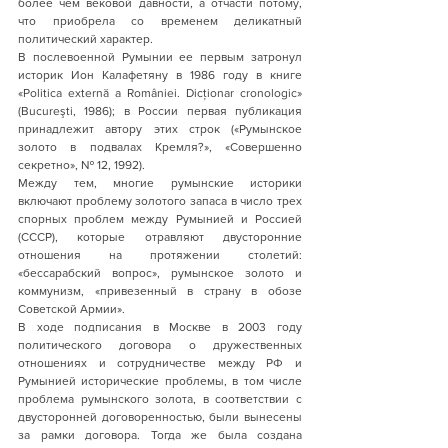
более чем вековой давности, а отчасти потому, 
что приобрела со временем деликатный 
политический характер. 
В послевоенной Румынии ее первым затронул 
историк Ион Калафетяну в 1986 году в книге 
«Politica externă a României. Dicţionar cronologic» 
(Bucureşti, 1986); в России первая публикация 
принадлежит автору этих строк («Румынское 
золото в подвалах Кремля?», «Совершенно 
секретно», № 12, 1992).
Между тем, многие румынские историки 
включают проблему золотого запаса в число трех 
спорных проблем между Румынией и Россией 
(СССР), которые отравляют двусторонние 
отношения на протяжении столетий: 
«бессарабский вопрос», румынское золото и 
коммунизм, «привезенный в страну в обозе 
Советской Армии».
В ходе подписания в Москве в 2003 году 
политического договора о дружественных 
отношениях и сотрудничестве между РФ и 
Румынией исторические проблемы, в том числе 
проблема румынского золота, в соответствии с 
двусторонней договоренностью, были вынесены 
за рамки договора. Тогда же была создана 