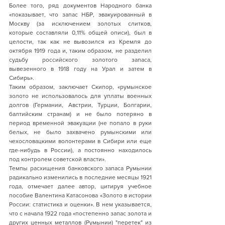
Более того, ряд документов Народного банка 
«показывает, что запас НБР, эвакуированный в 
Москву (за исключением золотых слитков, 
которые составляли 0,11% общей описи), был в 
целости, так как не вывозился из Кремля до 
октября 1919 года и, таким образом, не разделил 
судьбу российского золотого запаса, 
вывезенного в 1918 году на Урал и затем в 
Сибирь».
Таким образом, заключает Скипор, «румынское 
золото не использовалось для уплаты военных 
долгов (Германии, Австрии, Турции, Болгарии, 
балтийским странам) и не было потеряно в 
период временной эвакуации (не попало в руки 
белых, не было захвачено румынскими или 
чехословацкими волонтерами в Сибири или еще 
где-нибудь в России), а постоянно находилось 
под контролем советской власти».
Темпы расхищения банковского запаса Румынии 
радикально изменились в последние месяцы 1921 
года, отмечает далее автор, цитируя учебное 
пособие Валентина Катасонова «Золото в истории 
России: статистика и оценки». В нем указывается, 
что с начала 1922 года «постепенно запас золота и 
других ценных металлов (Румынии) "перетек" из 