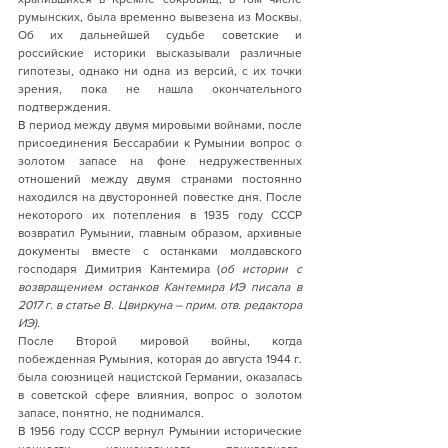
румынских, была временно вывезена из Москвы. 
Об их дальнейшей судьбе советские и 
российские историки высказывали различные 
гипотезы, однако ни одна из версий, с их точки 
зрения, пока не нашла окончательного 
подтверждения.
В период между двумя мировыми войнами, после 
присоединения Бессарабии к Румынии вопрос о 
золотом запасе на фоне недружественных 
отношений между двумя странами постоянно 
находился на двусторонней повестке дня. После 
некоторого их потепления в 1935 году СССР 
возвратил Румынии, главным образом, архивные 
документы вместе с останками молдавского 
господаря Димитрия Кантемира (
об истории с 
возвращением останков Кантемира ИЭ писала в 
2017 г. в статье В. Цвиркуна – прим. отв. редактора 
ИЭ).
После Второй мировой войны, когда 
побежденная Румыния, которая до августа 1944 г. 
была союзницей нацистской Германии, оказалась 
в советской сфере влияния, вопрос о золотом 
запасе, понятно, не поднимался. 
В 1956 году СССР вернул Румынии исторические 