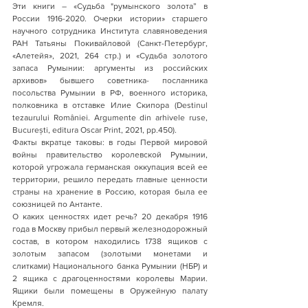
Эти книги – «Судьба "румынского золота” в 
России 1916-2020. Очерки истории» старшего 
научного сотрудника Института славяноведения 
РАН Татьяны Покивайловой (Санкт-Петербург, 
«Алетейя», 2021, 264 стр.) и «Судьба золотого 
запаса Румынии: аргументы из российских 
архивов» бывшего советника- посланника 
посольства Румынии в РФ, военного историка, 
полковника в отставке Илие Скипора (Destinul 
tezaurului României. Argumente din arhivele ruse, 
București, editura Oscar Print, 2021, pp.450).
Факты вкратце таковы: в годы Первой мировой 
войны правительство королевской Румынии, 
которой угрожала германская оккупация всей ее 
территории, решило передать главные ценности 
страны на хранение в Россию, которая была ее 
союзницей по Антанте. 
О каких ценностях идет речь? 20 декабря 1916 
года в Москву прибыл первый железнодорожный 
состав, в котором находились 1738 ящиков с 
золотым запасом (золотыми монетами и 
слитками) Национального банка Румынии (НБР) и 
2 ящика с драгоценностями королевы Марии. 
Ящики были помещены в Оружейную палату 
Кремля.