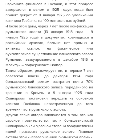
наркомата финансов в Госбанк, и этот процесс 
завершился в целом в 1925 году», когда был 
принят декрет от 9 января 1925 об увеличении 
капитала Госбанка на 100 млн золотых рублей.
«После этой даты, через 7 лет после конфискации 
румынского золота (13 января 1918 года – 9 
января 1925 года) в документах, хранящихся в 
российских архивах, больше нет прямых и 
внятных ссылок на фактическое или 
бухгалтерское существование банковского запаса 
Румынии, эвакуированного в декабре 1916 в 
Москву», – подчеркивает Скипор.
Таким образом, резюмирует он, в первые 7 лет 
советской власти до декабря 1924 года 
большевистский режим растратил почти 70% 
румынского банковского запаса, переданного на 
хранение в Кремль, а 9 января 1925 года 
Совнарком постановил передать «в основной 
капитал Госбанка» нерастраченную до того 
времени часть румынского золота.
Другой тезис автора заключается в том, что как 
царское правительство, так и большевистский 
Совнарком были в равной степени воодушевлены 
идеей присвоить румынское золото. Главные 
актеры этой «незавершенной румынской драмы», 