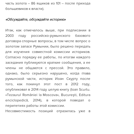
часть золота – 86 ящиков из 101 – после прихода 
большевиков к власти).
«Обсуждайте, обсуждайте историю»
Итак, как отмечалось выше, при подписании в 
2003 году российско-румынского базового 
договора спорные вопросы, в том числе вопрос о 
золотом запасе Румынии, было решено передать 
для изучения совместной комиссии историков. 
Согласно порядку ее работы, по итогам каждого 
заседания публикуются краткие сообщения, а ее 
члены не общаются с прессой. Это правило, 
однако, было серьезно нарушено, когда глава 
румынской части, историк Иоан Скурту после 
того, как покинул этот пост в 2012 году, 
опубликовал в 2014 году целую книгу (Ioan Scurtu. 
«Tezaurul României la Moscova», Bucureşti, Editura 
enciclopedică, 2014), в которой поведал о 
перипетиях работы этой комиссии.
Несовместимость позиций отразилась уже в 
самом названии комиссии: российская сторона 
называла ее «общественной», считая, что выводы 
участников не могут иметь правовой силы, 
румынская же, наоборот, стремилась придать ей 