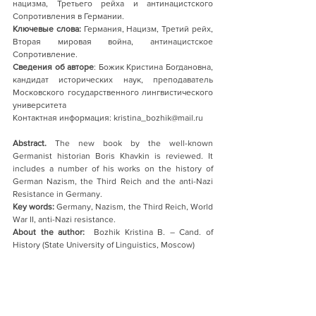
нацизма, Третьего рейха и антинацистского 
Сопротивления в Германии.     
Ключевые слова:
 Германия, Нацизм, Третий рейх, 
Вторая мировая война, антинацистское 
Сопротивление.    
Сведения об авторе
: Божик Кристина Богдановна, 
кандидат исторических наук, преподаватель 
Московского государственного лингвистического 
университета
Контактная информация: kristina_bozhik@mail.ru
Abstract.
 The new book by the well-known 
Germanist historian Boris Khavkin is reviewed. It 
includes a number of his works on the history of 
German Nazism, the Third Reich and the anti-Nazi 
Resistance in Germany.   
Key words: 
Germany, Nazism, the Third Reich, World 
War II, anti-Nazi resistance.  
About the author:
  Bozhik Kristina B. – Cand. of  
History (State University of Linguistics, Moscow)