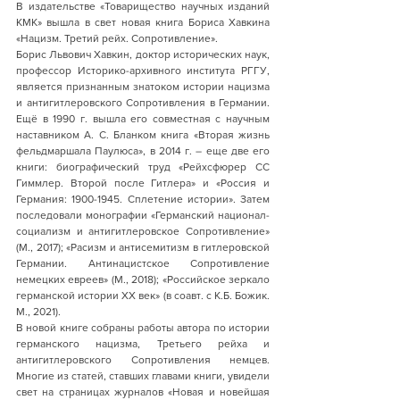
В издательстве «Товарищество научных изданий 
КМК» вышла в свет новая книга Бориса Хавкина 
«Нацизм. Третий рейх. Сопротивление». 
Борис Львович Хавкин, доктор исторических наук, 
профессор Историко-архивного института РГГУ, 
является признанным знатоком истории нацизма 
и антигитлеровского Сопротивления в Германии. 
Ещё в 1990 г. вышла его совместная с научным 
наставником А. С. Бланком книга «Вторая жизнь 
фельдмаршала Паулюса», в 2014 г. – еще две его 
книги: биографический труд «Рейхсфюрер СС 
Гиммлер. Второй после Гитлера» и «Россия и 
Германия: 1900-1945. Сплетение истории». Затем 
последовали монографии «Германский национал-
социализм и антигитлеровское Сопротивление» 
(М., 2017); «Расизм и антисемитизм в гитлеровской 
Германии. Антинацистское Сопротивление 
немецких евреев» (М., 2018); «Российское зеркало 
германской истории ХХ век» (в соавт. с К.Б. Божик. 
М., 2021).
В новой книге собраны работы автора по истории 
германского нацизма, Третьего рейха и 
антигитлеровского Сопротивления немцев. 
Многие из статей, ставших главами книги, увидели 
свет на страницах журналов «Новая и новейшая 