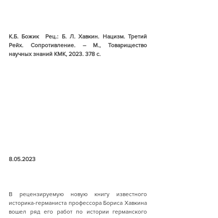
К.Б. Божик  Рец.: Б. Л. Хавкин. Нацизм. Третий 
Рейх. Сопротивление. – М., Товарищество 
научных знаний КМК, 2023. 378 с. 
8.05.2023
В рецензируемую новую книгу известного 
историка-германиста профессора Бориса Хавкина 
вошел ряд его работ по истории германского 