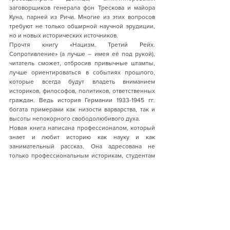
заговорщиков генерала фон Трескова и майора 
Куна, парней из Ричи. Многие из этих вопросов 
требуют не только обширной научной эрудиции, 
но и новых исторических источников. 
Прочтя книгу «Нацизм. Третий Рейх. 
Сопротивление» (а лучше – имея её под рукой), 
читатель сможет, отбросив привычные штампы, 
лучше ориентироваться в событиях прошлого, 
которые всегда будут владеть вниманием 
историков, философов, политиков, ответственных 
граждан. Ведь история Германии 1933-1945 гг. 
богата примерами как низости варварства, так и 
высоты непокорного свободолюбивого духа. 
Новая книга написана профессионалом, который 
знает и любит историю как науку и как 
занимательный рассказ. Она адресована не 
только профессиональным историкам, студентам 
и аспирантам, но и всем ценителям и любителям 
истории. Первые найдут в ней актуальность и 
научную новизну. Вторые – живую литературную 
речь, сюжет, который в ряде случаев переходит в 
детектив. 
"Историческая экспертиза" 