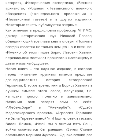
история», «Историческая экспертиза», «Вестник 
архивиста», «Родина», «Независимого военного 
обозрения» (еженедельного приложения к 
«Независимой газете») и в других изданиях. 
Некоторые тексты публикуются впервые.
Как отмечает в предисловии профессор МГИМО, 
доктор исторических наук Николай Павлов, 
объединяющий все главы книги «лозунг «Помнить 
всегда!» касается не только немцев, но и всех нас. 
«Именно об этом пишет Борис Львович Хавкин, 
перекидывая мостик от прошлого к настоящему и 
давая наказ на будущее».
Новая книга – это научное издание, в котором 
перед читателем крупным планом предстает 
двенадцатилетняя история гитлеровской 
Германии. В то же время, книга Бориса Хавкина в 
лучшем смысле этого слова, популярна, т.е. 
написана просто, понятно и занимательно. 
Названия глав говорят сами за себя: 
«“Лебенсборн” и “Аненербе”», «Судьба 
Мадагаскарского проекта», «Агрессия Германии 
не была “превентивной”», «Наш человек в гестапо 
Вилли Леман», «Имей мы в Англии пять Сонь, 
война окончилась бы раньше», «Зачем Сталин 
обманывал маршала Жукова»… Однако всякий раз 