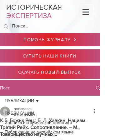
ИСТОРИЧЕСКАЯ
ЭКСПЕРТИЗА
ПОМОЧЬ ЖУРНАЛУ
КУПИТЬ НАШИ КНИГИ
СКАЧАТЬ НОВЫЙ ВЫПУСК
Пост
ПУБЛИКАЦИИ
romanescu
ПУБЛИКАЦИИ
8 мая 2023 г.
К.Б. Божик Рец.: Б. Л. Хавкин. Нацизм.
Хроника исторической политики
Третий Рейх. Сопротивление. – М.,
Публикации на английском языке
Товарищество научных...