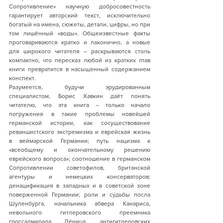
Сопротивление» научную добросовестность 
гарантирует авторский текст, исключительно 
богатый на имена, сюжеты, детали, цифры, но при 
том лишённый «воды». Общеизвестные факты 
проговариваются кратко и лаконично, а новые 
для широкого читателя – раскрываются столь 
компактно, что пересказ любой из кратких глав 
книги превратится в насыщенный содержанием 
конспект.
Разумеется, будучи эрудированным 
специалистом, Борис Хавкин даёт понять 
читателю, что эта книга – только начало 
погружения в такие проблемы новейшей 
германской истории, как сосуществование 
реваншистского экстремизма и еврейская жизнь 
в веймарской Германии; путь нацизма к 
«всеобщему и окончательному решению 
еврейского вопроса»; соотношение в германском 
Сопротивлении советофилов, британской 
агентуры и немецких консерваторов; 
денацификация в западных и в советской зоне 
поверженной Германии; роли и сýдьбы посла 
Шуленбурга, начальника абвера Канариса, 
невольного гитлеровского преемника 
гроссадмирала Дёница, антигитлеровских 