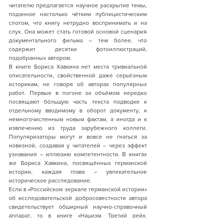
читателю предлагается научное раскрытие темы, 
поданное настолько чётким публицистическим 
слогом, что книгу нетрудно воспринимать и на 
слух. Она может стать готовой основой сценария 
документального фильма – тем более, что 
содержит десятки фотоиллюстраций, 
подобранных автором.
В книге Бориса Хавкина нет места тривиальной 
описательности, свойственной даже серьёзным 
историкам, не говоря об авторах популярных 
работ. Первые в погоне за объёмом нередко 
посвящают бóльшую часть текста подводке к 
отдельному вводимому в оборот документу, к 
немногочисленным новым фактам, а иногда и к 
извлечению из труда зарубежного коллеги. 
Популяризаторы могут и вовсе не гнаться за 
новизной, создавая у читателей – через эффект 
узнавания – иллюзию компетентности. В книгах 
же Бориса Хавкина, посвящённых германской 
истории, каждая глава – увлекательное 
историческое расследование.
Если в «Российском зеркале германской истории» 
об исследовательской добросовестности автора 
свидетельствует обширный научно-справочный 
аппарат, то в книге «Нацизм. Третий рейх. 