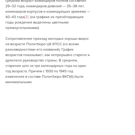
средний возраст командиров полков составлял 
29–33 года, командиров дивизий — 35–38 лет, 
командиров корпусов и командующих армиями — 
40–43 года
[2]
. (на графике их преобладающие 
годы рождения выделены цветными 
прямоугольниками).
Сопротивление приходу молодых хорошо видно 
на возрасте Политбюро ЦК КПСС (со всеми 
разновидностями его названий). График 
возрастов показывает, как непрерывно старело и 
дряхлело руководство страны. В среднем, 
старение шло за три календарных года на один 
год возраста. Причем с 1930 по 1945 год 
изменения в составе Политбюро ВКП(б) были 
минимальными. 