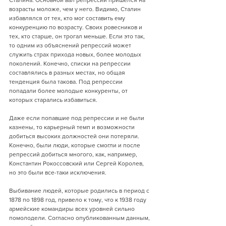
Сталина. Основной вал репрессий пришелся на 
возрасты моложе, чем у него. Видимо, Сталин 
избавлялся от тех, кто мог составить ему 
конкуренцию по возрасту. Своих ровесников и 
тех, кто старше, он трогал меньше. Если это так, 
то одним из объяснений репрессий может 
служить страх прихода новых, более молодых 
поколений. Конечно, списки на репрессии 
составлялись в разных местах, но общая 
тенденция была такова. Под репрессии 
попадали более молодые конкуренты, от 
которых старались избавиться.
Даже если попавшие под репрессии и не были 
казнены, то карьерный темп и возможности 
добиться высоких должностей они потеряли. 
Конечно, были люди, которые смогли и после 
репрессий добиться многого, как, например, 
Константин Рокоссовский или Сергей Королев, 
но это были все-таки исключения.
Выбивание людей, которые родились в период с 
1878 по 1898 год, привело к тому, что к 1938 году 
армейские командиры всех уровней сильно 
помолодели. Согласно опубликованным данным, 