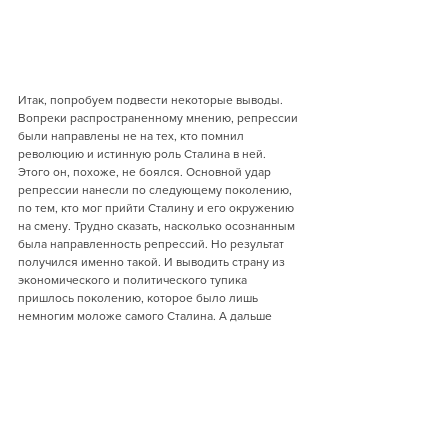
Итак, попробуем подвести некоторые выводы. 
Вопреки распространенному мнению, репрессии 
были направлены не на тех, кто помнил 
революцию и истинную роль Сталина в ней. 
Этого он, похоже, не боялся. Основной удар 
репрессии нанесли по следующему поколению, 
по тем, кто мог прийти Сталину и его окружению 
на смену. Трудно сказать, насколько осознанным 
была направленность репрессий. Но результат 
получился именно такой. И выводить страну из 
экономического и политического тупика 
пришлось поколению, которое было лишь 
немногим моложе самого Сталина. А дальше 
ситуация только усугублялась, пока не кончилась 
«гонкой на лафетах» и резкой сменой курса 
страны. Но это уже спасти отставший Советский 
Союз не смогло.
"Историческая экспертиза" 