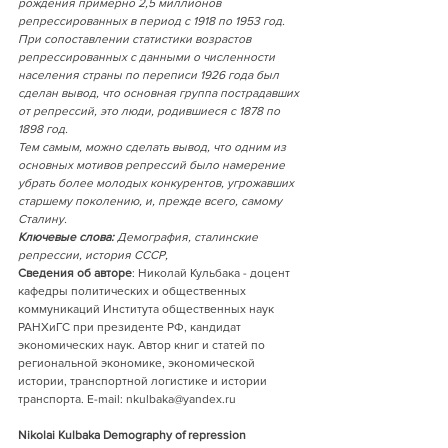
рождения примерно 2,5 миллионов 
репрессированных в период с 1918 по 1953 год. 
При сопоставлении статистики возрастов 
репрессированных с данными о численности 
населения страны по переписи 1926 года был 
сделан вывод, что основная группа пострадавших 
от репрессий, это люди, родившиеся с 1878 по 
1898 год. 
Тем самым, можно сделать вывод, что одним из 
основных мотивов репрессий было намерение 
убрать более молодых конкурентов, угрожавших 
старшему поколению, и, прежде всего, самому 
Сталину.
Ключевые слова:
 Демография, сталинские 
репрессии, история СССР,
Сведения об авторе
: Николай Кульбака - доцент 
кафедры политических и общественных 
коммуникаций Института общественных наук 
РАНХиГС при президенте РФ, кандидат 
экономических наук. Автор книг и статей по 
региональной экономике, экономической 
истории, транспортной логистике и истории 
транспорта. E-mail: nkulbaka@yandex.ru
Nikolai Kulbaka Demography of repression