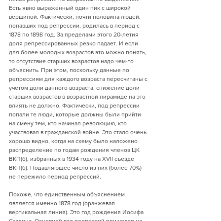
Есть явно выраженный один пик с широкой 
вершиной. Фактически, почти половина людей, 
попавших под репрессии, родилась в период с 
1878 по 1898 год. За пределами этого 20-летия 
доля репрессированных резко падает. И если 
для более молодых возрастов это можно понять, 
то отсутствие старших возрастов надо чем-то 
объяснить. При этом, поскольку данные по 
репрессиям для каждого возраста пересчитаны с 
учетом доли данного возраста, снижение доли 
старших возрастов в возрастной пирамиде на это 
влиять не должно. Фактически, под репрессии 
попали те люди, которые должны были прийти 
на смену тем, кто начинал революцию, кто 
участвовал в гражданской войне. Это стало очень 
хорошо видно, когда на схему было наложено 
распределение по годам рождения членов ЦК 
ВКП(б), избранных в 1934 году на XVII съезде 
ВКП(б). Подавляющее число из них (более 70%) 
не пережило период репрессий.
Похоже, что единственным объяснением 
является именно 1878 год (оранжевая 
вертикальная линия). Это год рождения Иосифа 