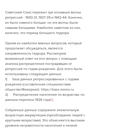
Советский Союз пережил три основные волны 
репрессий - 1930-31, 1937-39 и 1942-44. Конечно, 
их было намного больше, но эти волны были 
самыми большими. Наиболее заметная из них, 
конечно, это период большого террора.
Одним из наиболее важных вопросов, который 
продолжает обсуждаться, является 
направленность террора. Рассмотрим 
возможный ответ на этот вопрос с помощью 
анализа распределения пострадавших от 
репрессий по годам рождения. Для этого были 
использованы следующие данные:
1)      база данных репрессированных с годами 
рождения (составленная специалистами 
общества Мемориал). https://base.memo.ru
2)      Распределение населения по возрастам, по 
данным переписи 1926 года
[1]
.
Собранные данные содержали значительную 
возрастную аккумуляцию (преобладание людей с 
круглыми возрастами). Это объясняется высоким 
уровнем неграмотности населения и низкой 