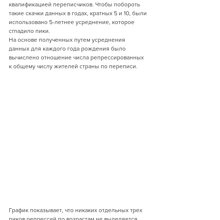
квалификацией переписчиков. Чтобы побороть 
такие скачки данных в годах, кратных 5 и 10, были 
использовано 5-летнее усреднение, которое 
сгладило пики.
На основе полученных путем усреднения 
данных для каждого года рождения было 
вычислено отношение числа репрессированных 
к общему числу жителей страны по переписи.
График показывает, что никаких отдельных трех 
пиков репрессий по возрастам не выделяется. 