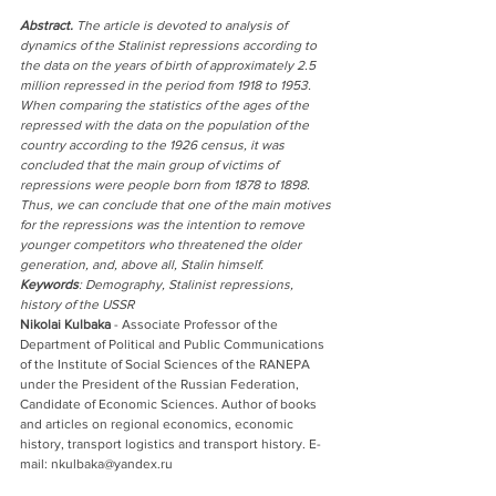
Abstract.
 The article is devoted to analysis of 
dynamics of the Stalinist repressions according to 
the data on the years of birth of approximately 2.5 
million repressed in the period from 1918 to 1953. 
When comparing the statistics of the ages of the 
repressed with the data on the population of the 
country according to the 1926 census, it was 
concluded that the main group of victims of 
repressions were people born from 1878 to 1898.
Thus, we can conclude that one of the main motives 
for the repressions was the intention to remove 
younger competitors who threatened the older 
generation, and, above all, Stalin himself. 
Keywords
: Demography, Stalinist repressions, 
history of the USSR
Nikolai Kulbaka
 - Associate Professor of the 
Department of Political and Public Communications 
of the Institute of Social Sciences of the RANEPA 
under the President of the Russian Federation, 
Candidate of Economic Sciences. Author of books 
and articles on regional economics, economic 
history, transport logistics and transport history. E-
mail: nkulbaka@yandex.ru