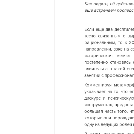
Как видите, её действи
ещё встречаем последс
Если еще два десятиле
тесно связанным с вы
рациональным, то к 20
направлении, взяв на с
историческая, меняет
постепенно становясь 
влиятельна в такой ст
занятии с профессиона
Комментируя метаморф
указывает на то, что е
дискурс и психическую
инструментах, предост
большая часть того, ч
которые они порождают
одну из ведущих ролей 
В этом контексте так