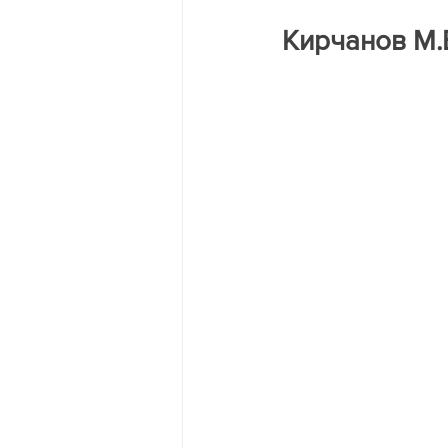
Трагедия на двух берегах Днест
Кирчанов М.В