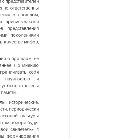
к представителей 
нно ответственны 
ения о прошлом, 
 приписываются 
в представления 
ми поколениями 
 качестве мифов, 
ия о прошлом, не 
аннее. По мнению 
граничивать себя 
 научностью и 
гут быть отнесены 
 памяти.
ы, исторические, 
ти, периодически 
ассовой культуры 
этом обзоре будут 
ой свидетель» 4 
вы формирования 