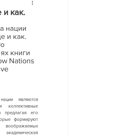
йн
 и как.
а нации 
е и как. 
о 
ях книги 
w Nations 
ve 
ации являются 
я коллективные 
 предлагая его 
торые формируют 
воображаемых 
кадемическая 