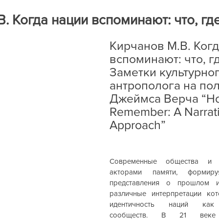
ра
Книги на рецензию
Историческая экспертиза онла
. Когда нации вспоминают: что, где
Кирчанов М.В. Когд
вспоминают: что, гд
Заметки культурног
антрополога на пол
Джеймса Верча “Ho
Remember: A Narrati
Approach”
Современные общества и н
акторами памяти, формиру
представления о прошлом и
различные интерпретации ко
идентичность наций как 
сообществ. В 21 веке а