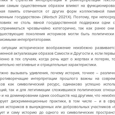
зии самым существенным образом влияют на функционирован
ная память отличается от других форм коллективной памя
менным государством» (
Wertsch
 2021:Х). Поэтому, при непосре
ловиях не столь явной государственной поддержки одни с
сприниматься чрезвычайно категорично, так как ранее они 
дшествующие поколения историков могли быть политически 
висимыми интерпретаторами.
 ситуации историческое воображение неизбежно развивается
енной актуализации образов Самости и Другости и, если первые
бенно в тех случаях, когда речь идет о жертвах и потерях, то
ительно негативные и отрицательные характеристики.
лжно вызывать удивления, почему история, точнее – различн
ротиворечащие интерпретации прошлого важны на совреме
ков как символический ресурс, одинаково успешно исполь
ций, так и для легитимации сложившихся политических отношен
 и на доминировании одних сообществ над другими, что неизбеж
ирует дискриминационные практики, в том числе – и в сфер
я историков в вынужденных или добровольных участников «б
ует и саму историю до одного из символических пространст