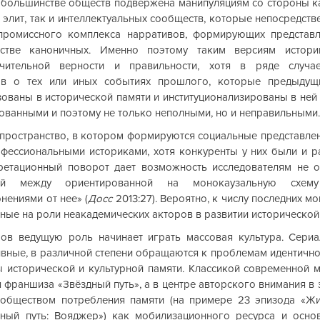
 большинстве обществ подвержена манипуляциям со стороны ка
элит, так и интеллектуальных сообществ, которые непосредстве
ромиссного комплекса нарративов, формирующих представл
стве каноничных. Именно поэтому таким версиям истории
ючительной верности и правильности, хотя в ряде случае
ов о тех или иных событиях прошлого, которые предыдущи
ованы в исторической памяти и институционализированы в ней в
ованными и поэтому не только неполными, но и неправильными.
пространство, в котором формируются социальные представлен
ессиональными историками, хотя конкуренты у них были и р
ретационный поворот дает возможность исследователям не о
вой между ориентированной на монокаузальную схему
нениями от нее» (
Досс
 2013:27). Вероятно, к числу последних мо
ные на роли неакадемических акторов в развитии исторической
в ведущую роль начинает играть массовая культура. Сериал
ивные, в различной степени обращаются к проблемам идентичнос
 исторической и культурной памяти. Классикой современной м
 франшиза «Звёздный путь», а в центре авторского внимания в 
обществом потребления памяти (на примере 23 эпизода «Жив
дный путь: Вояджер») как мобилизационного ресурса и осно