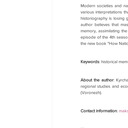
Modern societies and nat
various interpretations t
historiography is losing 
author believes that mas
memory, assimilating the
episode of the 4th season
the new book "How Natio
Keywords
: historical me
About the author
: Kyrch
regional studies and econ
(Voronezh).
Contact information
: 
maks