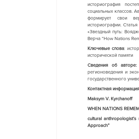
историография посте
социальных классов. Ав
формирует свои вер
историографии. Статья
«Звездный путь: Воядж
Верча “How Nations Rem
Ключевые слова
: исто
исторической памяти
Сведения об авторе:
регионоведения и эко
государственного униве
Контактная информаци
Maksym V. Kyrchanoff
WHEN NATIONS REMEM
cultural anthropologist
Approach”