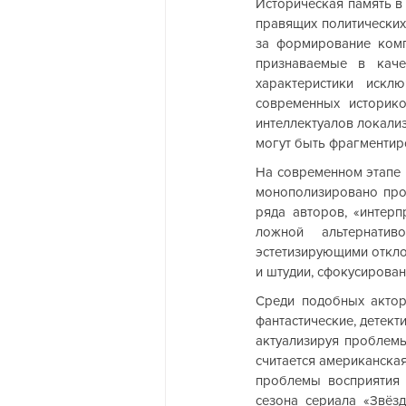
Историческая память в
правящих политических 
за формирование комп
признаваемые в каче
характеристики искл
современных историк
интеллектуалов локализ
могут быть фрагментир
На современном этапе 
монополизировано проф
ряда авторов, «интерп
ложной альтернати
эстетизирующими откло
и штудии, сфокусирован
Среди подобных акторо
фантастические, детект
актуализируя проблемы
считается американская
проблемы восприятия 
сезона сериала «Звёз