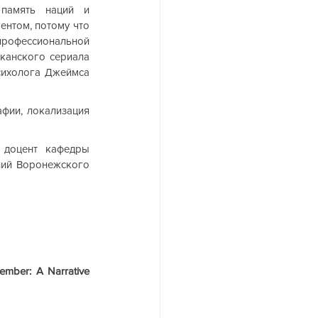
память наций и 
ентом, потому что 
офессиональной 
канского сериала 
сихолога Джеймса 
фии, локализация 
 доцент кафедры 
ий Воронежского 
ember: A Narrative 