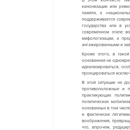
канонизации или реви
памяти, а «националь
поддерживается совре
государства или в ус
современном этапе во
мифологизации, а пре
ангажированными и за
Кроме этого, в такой
основанная на одноврем
идеализироваться, осо
проецироваться исключ
В этой ситуации не до
противоположные и п
практикующих полити
политических мобилиза
основанных в том числе
и фактически легитим
воображения, превраща
что, впрочем, редуцир