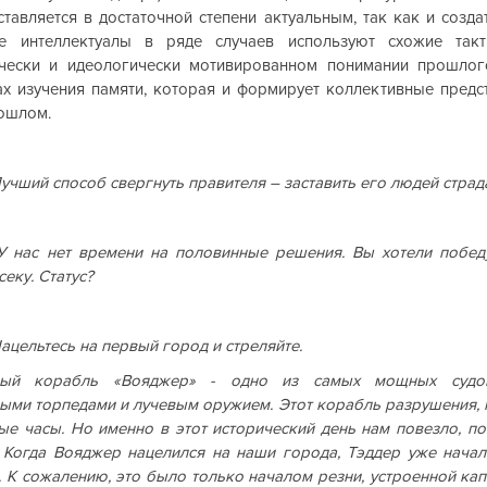
ставляется в достаточной степени актуальным, так как и создат
е интеллектуалы в ряде случаев используют схожие такти
чески и идеологически мотивированном понимании прошлого
х изучения памяти, которая и формирует коллективные предст
ошлом.
ий способ свергнуть правителя – заставить его людей страда
ас нет времени на половинные решения. Вы хотели победу
еку. Статус?
ельтесь на первый город и стреляйте.
ый корабль «Вояджер» - одно из самых мощных судов 
ми торпедами и лучевым оружием. Этот корабль разрушения, м
ые часы. Но именно в этот исторический день нам повезло, по
Когда Вояджер нацелился на наши города, Тэддер уже начал
. К сожалению, это было только началом резни, устроенной кап