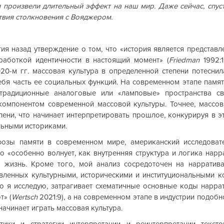
я произвели длительный эффект на наш мир. Даже сейчас, спуст
твия столкновения с Вояджером.
тия назад утверждение о том, что «история является представл
работкой идентичности в настоящий момент» (
Friedman
 1992:
20-м гг. массовая культура в определенной степени потеснил
ебя часть ее социальных функций. На современном этапе память
 традиционные аналоговые или «ламповые» пространства сво
компонентом современной массовой культуры. Точнее, массова
епени, что начинает интерпретировать прошлое, конкурируя в э
льными историками.
озы памяти в современном мире, американский исследоват
го «особенно волнует, как внутренняя структура и логика нарр
 жизнь. Кроме того, мой анализ сосредоточен на нарратива
авленных культурными, историческими и институциональными ко
то я исследую, затрагивает схематичные основные коды наррат
» (
Wertsch
 2021:9), а на современном этапе в индустрии подоб
начинает играть массовая культура.
тики и стратегии интерпретации и реинтерпретации текстов