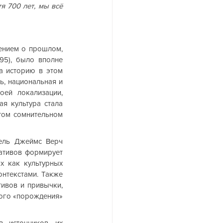
я 700 лет, мы всё 
ением о прошлом, 
195), было вполне 
а историю в этом 
, национальная и 
ей локализации, 
я культура стала 
том сомнительном 
ель Джеймс Верч 
ативов формирует 
х как культурных 
нтекстами. Также 
ивов и привычки, 
ного «порождения» 
 источников, их 