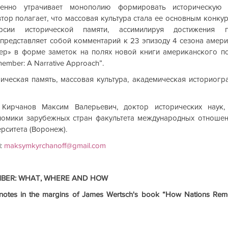
пенно утрачивает монополию формировать историческую 
тор полагает, что массовая культура стала ее основным конкур
сии исторической памяти, ассимилируя достижения пр
 представляет собой комментарий к 23 эпизоду 4 сезона амери
ер» в форме заметок на полях новой книги американского п
ember: A Narrative Approach”.
рическая память, массовая культура, академическая историогра
 Кирчанов Максим Валерьевич, доктор исторических наук,
номики зарубежных стран факультета международных отношен
рситета (Воронеж).  
я
: 
maksymkyrchanoff@gmail.com
BER: WHAT, WHERE AND HOW
’s notes in the margins of James Wertsch's book “How Nations Rem