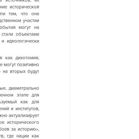
ие исторической 
ти тем, что она 
дственном участии 
обытия могут на 
стали объектами 
и идеологически 
 как дихотомия, 
 могут позитивно 
 на вторых будут 
ые, диаметрально 
нном этапе для 
зуемый как для 
ий и институтов, 
но актуализирует 
е исторического 
оев за историю», 
в, где нации как 