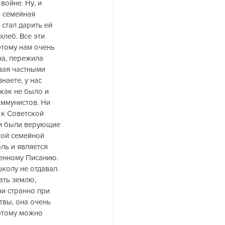
ойне. Ну, и 
 семейная 
стал дарить ей 
леб. Все эти 
этому нам очень 
на, пережила 
вая частными 
наете, у нас 
как не было и 
ммунистов. Ни 
 к Советской 
и были верующие 
гой семейной 
ль и является 
щенному Писанию. 
колу не отдавал. 
ать землю, 
ни странно при 
вы, она очень 
этому можно 
.