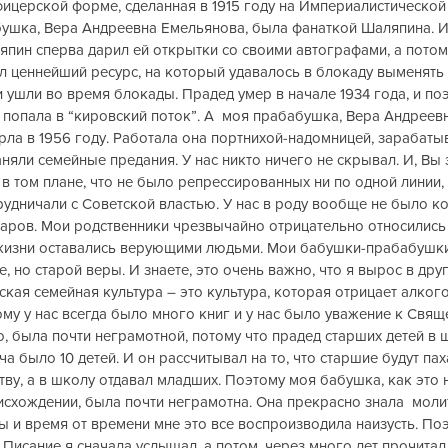
фицерской форме, сделанная в 1915 году на Империалистической в
бушка, Вера Андреевна Емельянова, была фанаткой Шаляпина. И
ляпин сперва дарил ей открытки со своими автографами, а потом 
ыл ценнейший ресурс, на который удавалось в блокаду выменять х
 ушли во время блокады. Прадед умер в начале 1934 года, и по
 попала в “кировский поток”. А  моя прабабушка, Вера Андреев
рла в 1956 году. Работала она портнихой-надомницей, зарабаты
няли семейные предания. У нас никто ничего не скрывал. И, Вы з
в том плане, что не было репрессированных ни по одной линии, 
удничали с Советской властью. У нас в роду вообще не было ко
саров. Мои родственники чрезвычайно отрицательно относились
а жизни оставались верующими людьми. Мои бабушки-прабабушк
, но старой веры. И знаете, это очень важно, что я вырос в дру
ская семейная культура – это культура, которая отрицает алкого
ому у нас всегда было много книг и у нас было уважение к Свя
о, была почти неграмотной, потому что прадед старших детей в ш
а было 10 детей. И он рассчитывал на то, что старшие будут пах
тву, а в школу отдавал младших. Поэтому моя бабушка, как это 
схождении, была почти неграмотна. Она прекрасно знала  молит
 и время от времени мне это все воспроизводила наизусть. По
 Писание я сначала услышал, а потом, через много лет прочитал