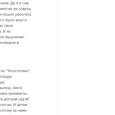
лили. Да я и сам 
многие ее советы 
и пошел работать 
его было много 
ак свою 
. А по 
кое мышление. 
иковедом в 
на “Теоэстетике”. 
откуда 
          
выбор, никто 
рики-архивисты. 
 в детский сад № 
логии. И детям 
оэтому за нами 