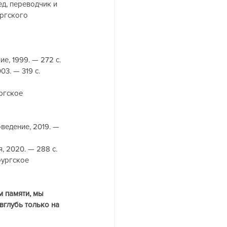
д, переводчик и 
ргского 
, 1999. — 272 с. 
3. — 319 с.
ргское 
едение, 2019. — 
, 2020. — 288 с.
бургское 
м памяти, мы 
вглубь только на 