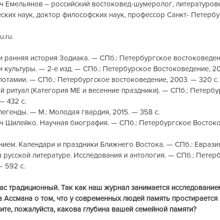
 Емельянов – российский востоковед-шумеролог, литературове
еских наук, доктор философских наук, профессор Санкт- Петербу
.ru. 
 ранняя история Зодиака. — СПб.: Петербургское востоковедение
культуры. — 2-е изд. — СПб.: Петербурское Востоковедение, 200
отамии. — СПб.: Петербургское востоковедение, 2003. — 320 с.
ритуал (Категория МЕ и весенние праздники). — СПб.: Петербу
— 432 с.
егенды. — М.: Молодая гвардия, 2015. — 358 с.
 Шилейко. Научная биография. — СПб.: Петербургское Востоков
ием. Календари и праздники Ближнего Востока. — СПб.: Евразия
русской литературе. Исследования и антология. — СПб.: Петер
— 592 с.
нас традиционный. Так как наш журнал занимается исследование
 Ассмана о том, что у современных людей память простирается 
ите, пожалуйста, какова глубина вашей семейной памяти?