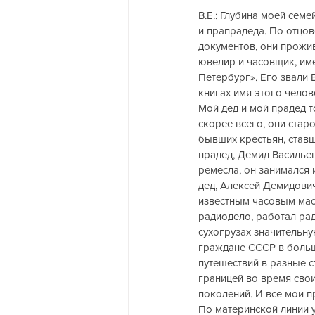
В.Е.: Глубина моей семе
и прапрадеда. По отцо
документов, они прожив
ювелир и часовщик, им
Петербург». Его звали
книгах имя этого челов
Мой дед и мой прадед т
скорее всего, они старо
бывших крестьян, ставш
прадед, Демид Васильев
ремесла, он занимался
дед, Алексей Демидови
известным часовым мас
радиодело, работал рад
сухогрузах значительную
граждане СССР в больш
путешествий в разные с
границей во время свои
поколений. И все мои 
По материнской линии у