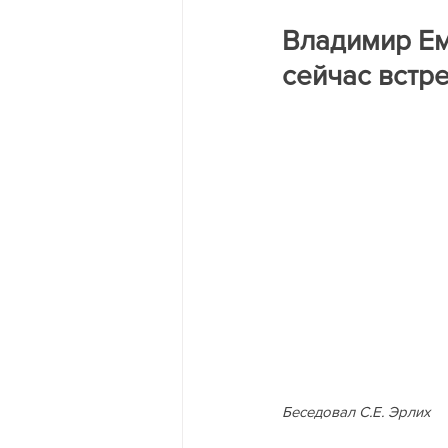
Трагедия на двух берегах Днест
Владимир Ем
сейчас встре
Беседовал С.Е. Эрлих