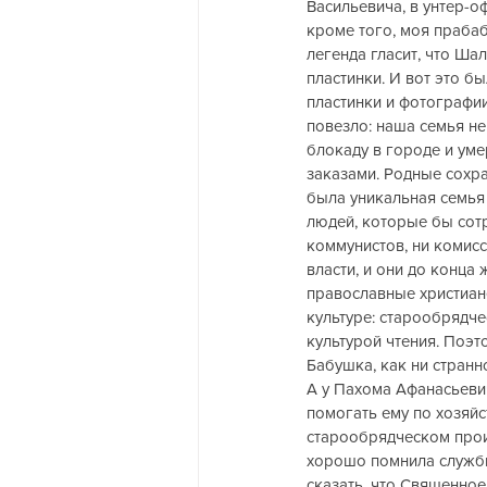
Васильевича, в унтер-о
кроме того, моя праба
легенда гласит, что Ша
пластинки. И вот это б
пластинки и фотографии
повезло: наша семья не
блокаду в городе и уме
заказами. Родные сохра
была уникальная семья 
людей, которые бы сотр
коммунистов, ни комис
власти, и они до конц
православные христиане
культуре: старообрядче
культурой чтения. Поэт
Бабушка, как ни странн
А у Пахома Афанасьевич
помогать ему по хозяйс
старообрядческом прои
хорошо помнила службы
сказать, что Священное