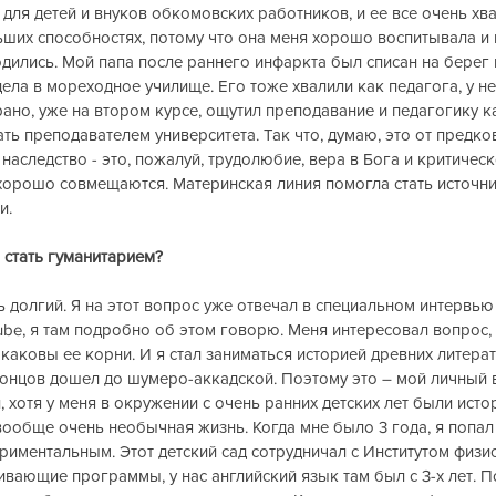
 для детей и внуков обкомовских работников, и ее все очень хва
ьших способностях, потому что она меня хорошо воспитывала и 
дились. Мой папа после раннего инфаркта был списан на берег 
ла в мореходное училище. Его тоже хвалили как педагога, у н
рано, уже на втором курсе, ощутил преподавание и педагогику к
ть преподавателем университета. Так что, думаю, это от предков
наследство - это, пожалуй, трудолюбие, вера в Бога и критичес
 хорошо совмещаются. Материнская линия помогла стать источн
и.
 стать гуманитарием?
ь долгий. Я на этот вопрос уже отвечал в специальном интервью 
tube, я там подробно об этом говорю. Меня интересовал вопрос, 
аковы ее корни. И я стал заниматься историей древних литератур, 
концов дошел до шумеро-аккадской. Поэтому это – мой личный 
, хотя у меня в окружении с очень ранних детских лет были исто
 вообще очень необычная жизнь. Когда мне было 3 года, я попал
риментальным. Этот детский сад сотрудничал с Институтом физио
ивающие программы, у нас английский язык там был с 3-х лет. П