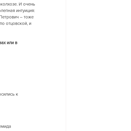
колхозе. И очень 
лепная интуиция: 
 Петрович – тоже 
о отцовской, и   
ах или в 
сились к 
емида 