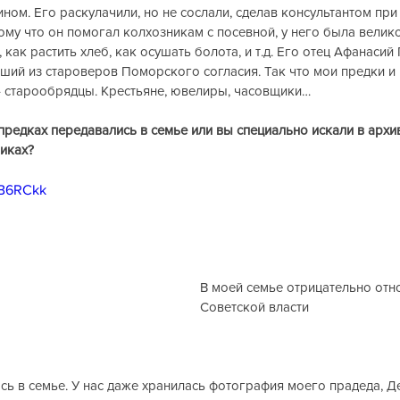
ном. Его раскулачили, но не сослали, сделав консультантом при 
ому что он помогал колхозникам с посевной, у него была велико
, как растить хлеб, как осушать болота, и т.д. Его отец Афанасий
ший из староверов Поморского согласия. Так что мои предки и п
– старообрядцы. Крестьяне, ювелиры, часовщики… 
 предках передавались в семье или вы специально искали в архив
иках?
oB6RCkk
В моей семье отрицательно отно
Советской власти
ась в семье. У нас даже хранилась фотография моего прадеда, Д