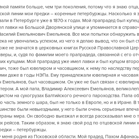
йной памяти больше, чем три поколения, потому что я знаю отца, д
вской линии мои предки – коренные петербуржцы. Насколько я з
али в Петербурге уже в 1870-х годах. Мой прапрадед был купец I
ел лавки на Большой Дворянской улице и упоминается в справоч
 Василий Емельянович Емельянов. Все мои попытки обнаружить 
ека не увенчались успехом, из чего я делаю вывод, что он был с
оже не значатся в церковных книгах Русской Православной Церк
веры, и, судя по фамилии моего прапрадеда, связанной с его отч
их купцами. Мой прапрадед уже имел лавки и был купцом второ
ич, тоже был ювелиром и часовщиком, к нему по наследству пер
 ими даже в годы НЭПа. Ему принадлежали ювелирная и часовая 
ч Емельянов, был часовщиком. Он уже не был связан с ювелирн
тером. А мой папа, Владимир Алексеевич Емельянов, великолеп
истом на сухогрузах Балтийского речного пароходства. Папа об
 часть земного шара, был не только в Европе, но и в Иране. В т
инстве были невыездными, у него были очень серьезные впечат
траны мира. Он свободно выезжал и всегда рассказывал мне о то
х рейсов. Таким образом, я знаю свой род по отцовской линии н
предки – петербуржцы.
 меня родня из Псковской области. Мой прадед, Пахом Афанась