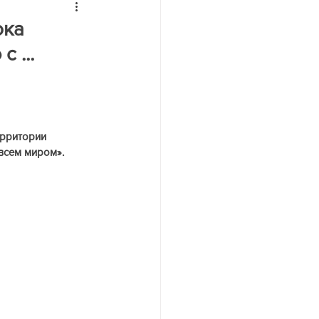
йн
ока
 ...
рритории 
всем миром». 