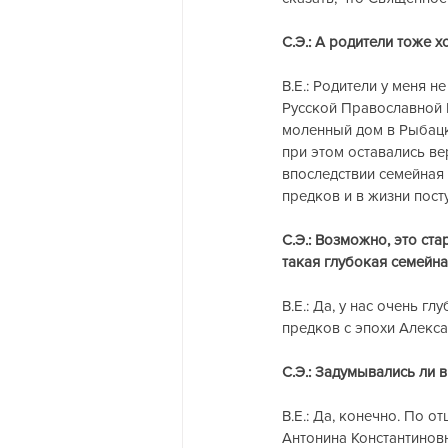
С.Э.: А родители тоже 
В.Е.: Родители у меня н
Русской Православной 
моленный дом в Рыбацко
при этом оставались в
впоследствии семейная 
предков и в жизни пост
С.Э.: Возможно, это ст
такая глубокая семейна
В.Е.: Да, у нас очень г
предков с эпохи Алексан
С.Э.: Задумывались ли 
В.Е.: Да, конечно. По 
Антонина Константинов