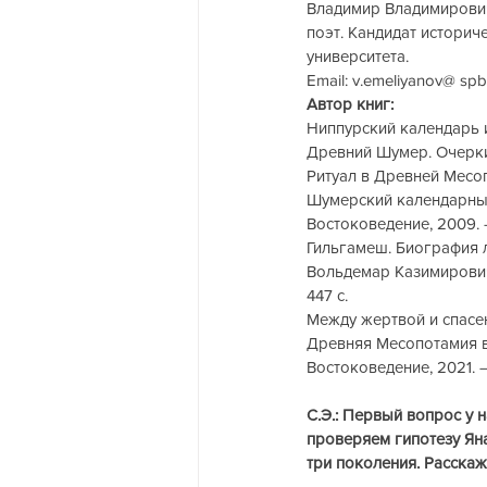
Владимир Владимирович
поэт. Кандидат историч
университета.
Email: v.emeliyanov@ spbu
Автор книг:
Ниппурский календарь и
Древний Шумер. Очерки 
Ритуал в Древней Месоп
Шумерский календарный 
Востоковедение, 2009. 
Гильгамеш. Биография л
Вольдемар Казимирович
447 с.
Между жертвой и спасен
Древняя Месопотамия в 
Востоковедение, 2021. 
С.Э.: Первый вопрос у 
проверяем гипотезу Яна
три поколения. Расскаж