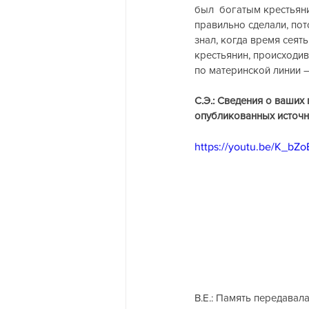
был  богатым крестьяни
правильно сделали, пот
знал, когда время сеять
крестьянин, происходив
по материнской линии 
С.Э.: Сведения о ваших
опубликованных источн
https://youtu.be/K_bZ
В.Е.: Память передавал