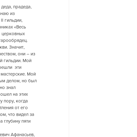
еда, прадеда,     
наю из 
I гильдии, 
никах «Весь 
в церковных 
тарообрядец. 
ви. Значит, 
еством, они – из 
й гильдии. Мой 
ешли  эти 
мастерские. Мой 
ым делом, но был 
но знал 
ошел на этих 
у пору, когда 
ления от его 
м, что видел за 
а глубину пяти 
евич Афанасьев, 