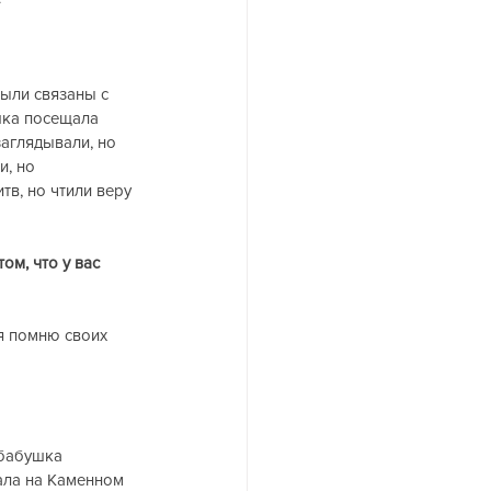
были связаны с 
шка посещала 
аглядывали, но 
, но 
тв, но чтили веру 
м, что у вас 
 я помню своих 
 бабушка 
ала на Каменном 