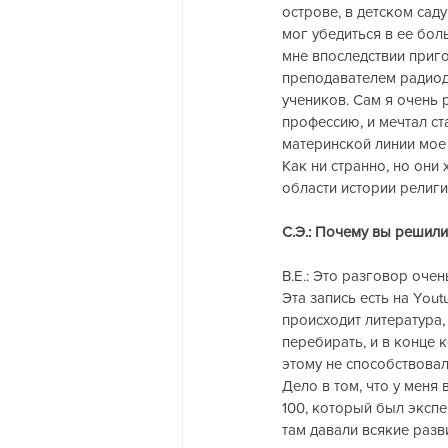
острове, в детском саду
мог убедиться в ее бол
мне впоследствии приго
преподавателем радиоде
учеников. Сам я очень 
профессию, и мечтал ста
материнской линии мое 
Как ни странно, но они
области истории религи
С.Э.: Почему вы решили
В.Е.: Это разговор очен
Эта запись есть на You
происходит литература, к
перебирать, и в конце 
этому не способствовал
Дело в том, что у меня
100, который был экспе
там давали всякие разв