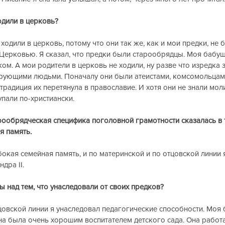
ходили в церковь?
е ходили в церковь, потому что они так же, как и мои предки, не 
Церковью. Я сказал, что предки были старообрядцы. Моя бабу
м. А мои родители в церковь не ходили, ну разве что изредка з
ерующими людьми. Поначалу они были атеистами, комсомольцами
традиция их перетянула в православие. И хотя они не знали моли
упали по-христиански.
арообрядческая специфика поголовной грамотности сказалась в то
я память.
лубокая семейная память, и по материнской и по отцовской линии
дра II.
вы над тем, что унаследовали от своих предков?
отцовской линии я унаследовал педагогические способности. Моя
на была очень хорошим воспитателем детского сада. Она работ