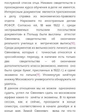
послужной список отца. Никаких свидетельств о  
прохождении курса обучения в деле не имеется. 
Интересным документом  является приложенная 
к делу справка из экономическо-правового 
отдела  Наркомата по иностранным делам 
РСФСР. Согласно ей, 18 мая 1922 г. среди  
«испрашиваемых польским посольством 
документов» в Польшу были высланы  аттестат 
Свяневича, свидетельство об окончании 
реального училища и  метрическая выпись
[10]
.  
Среди документов из вильнюсского личного дела 
Свяневича, которые с  точностью относятся к 
«российскому» периоду, в наличии есть только 
два  свидетельства – об окончании 
дополнительного класса (возможно, именно  оно 
было среди бумаг, присланных в 1922 г.) и сдаче 
экзамена по латыни
[11]
. Упомянутую зачётную 
книжку Московского университета обнаружить не 
удалось.
В данном отношении мы не можем  однозначно 
судить, успел ли Свяневич сдать на московском 
юрфаке какие-то  зачёты и экзамены. В то время 
сессии, как и сейчас, проходили в конце  
семестра, соответственно в начале декабря и в 
конце мая. Зимой Свяневич  вряд ли что-то 