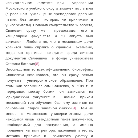
испытательном комитете при  управлении 
Московского учебного округа экзамен по латыни 
(в реальном  училище не преподавали древние 
языки, без знания которых не принимали в  
университеты). Получив свидетельство 17 августа, 
Свяневич сразу же  предоставил его в 
канцелярию факультета и 19 августа был 
зачислен.  Любопытно, что в московском деле 
хранится лишь справка о сданном  экзамене, 
тогда как оригинал находится среди личных 
документов Свяневича  в фонде университета 
Стефана Батория
[8]
.
Впоследствии во всех официальных  биографиях 
Свяневича указывалось, что он сразу решил 
получить  университетское образование. При 
этом, как вспоминал сам Свяневич, в  1919 г., в 
перерывах между боями, он записался на 
юридический факультет в  Вильне, причём 
московский год обучения был ему засчитан на 
основании  старой зачётной книжки
[9]
.  Тем не 
менее, в московском университетском деле 
находится лишь  стандартный пакет документов, 
необходимый для поступления, а именно  
прошение на имя ректора, школьный аттестат, 
метрика, приписка к  воинскому участку и 