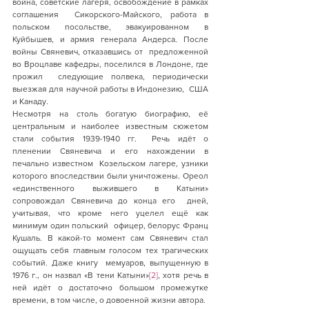
война, советские лагеря, освобождение в рамках 
соглашения  Сикорского-Майского, работа в 
польском посольстве, эвакуированном в  
Куйбышев, и армия генерала Андерса. После 
войны Свяневич, отказавшись от  предложенной 
во Вроцлаве кафедры, поселился в Лондоне, где 
прожил  следующие полвека, периодически 
выезжая для научной работы в Индонезию,  США 
и Канаду.
Несмотря на столь богатую биографию, её  
центральным и наиболее известным сюжетом 
стали события 1939-1940 гг.  Речь идёт о 
пленении Свяневича и его нахождении в 
печально известном  Козельском лагере, узники 
которого впоследствии были уничтожены. Ореол  
«единственного выжившего в Катыни» 
сопровождал Свяневича до конца его  дней, 
учитывая, что кроме него уцелел ещё как 
минимум один польский  офицер, белорус Франц 
Кушаль. В какой-то момент сам Свяневич стал  
ощущать себя главным голосом тех трагических 
событий. Даже книгу  мемуаров, выпущенную в 
1976 г., он назвал «В тени Катыни»
[2]
, хотя речь в 
ней идёт о достаточно большом промежутке 
времени, в том числе, о довоенной жизни автора.