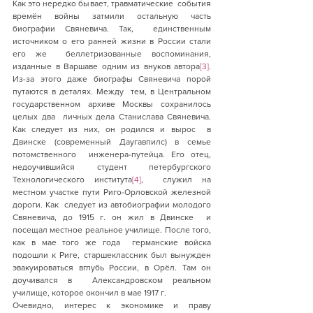
Как это нередко бывает, травматические  события 
времён войны затмили остальную часть 
биографии Свяневича. Так,  единственным 
источником о его ранней жизни в России стали 
его же  беллетризованные воспоминания, 
изданные в Варшаве одним из внуков автора
[3]
.  
Из-за этого даже биографы Свяневича порой 
путаются в деталях. Между  тем, в Центральном 
государственном архиве Москвы сохранилось 
целых два  личных дела Станислава Свяневича. 
Как следует из них, он родился и вырос  в 
Двинске (современный Даугавпилс) в семье 
потомственного  инженера-путейца. Его отец, 
недоучившийся студент петербургского  
Технологического института
[4]
,  служил на 
местном участке пути Риго-Орловской железной 
дороги. Как  следует из автобиографии молодого 
Свяневича, до 1915 г. он жил в Двинске  и 
посещал местное реальное училище. После того, 
как в мае того же года  германские войска 
подошли к Риге, старшеклассник был вынужден  
эвакуироваться вглубь России, в Орёл. Там он 
доучивался в  Александровском реальном 
училище, которое окончил в мае 1917 г.
Очевидно, интерес к экономике и праву  