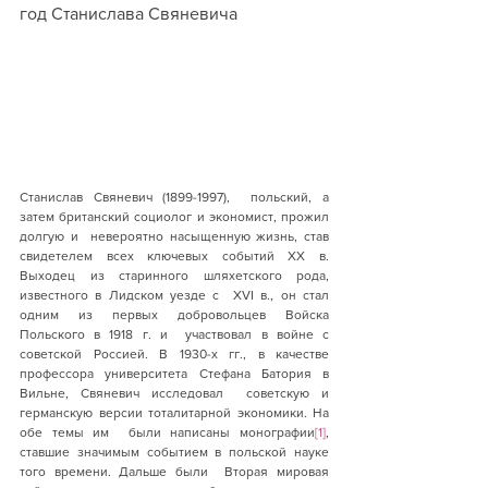
год Станислава Свяневича
Станислав Свяневич (1899-1997),  польский, а 
затем британский социолог и экономист, прожил 
долгую и  невероятно насыщенную жизнь, став 
свидетелем всех ключевых событий XX в.  
Выходец из старинного шляхетского рода, 
известного в Лидском уезде с  XVI в., он стал 
одним из первых добровольцев Войска 
Польского в 1918 г. и  участвовал в войне с 
советской Россией. В 1930-х гг., в качестве  
профессора университета Стефана Батория в 
Вильне, Свяневич исследовал  советскую и 
германскую версии тоталитарной экономики. На 
обе темы им  были написаны монографии
[1]
,  
ставшие значимым событием в польской науке 
того времени. Дальше были  Вторая мировая 