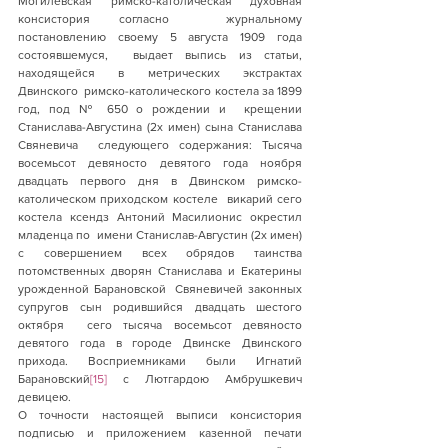
Могилёвская римско-католическая духовная 
консистория согласно  журнальному 
постановлению своему 5 августа 1909 года 
состоявшемуся,  выдает выпись из статьи, 
находящейся в метрических экстрактах 
Двинского  римско-католического костела за 1899 
год, под № 650 о рождении и  крещении 
Станислава-Августина (2х имен) сына Станислава 
Свяневича  следующего содержания: Тысяча 
восемьсот девяносто девятого года ноября  
двадцать первого дня в Двинском римско-
католическом приходском костеле  викарий сего 
костела ксендз Антоний Масилионис окрестил 
младенца по  имени Станислав-Августин (2х имен) 
с совершением всех обрядов таинства  
потомственных дворян Станислава и Екатерины 
урожденной Барановской  Свяневичей законных 
супругов сын родившийся двадцать шестого 
октября  сего тысяча восемьсот девяносто 
девятого года в городе Двинске Двинского  
прихода. Восприемниками были Игнатий 
Барановский
[15]
 с Лютгардою Амбрушкевич 
девицею.
О точности настоящей выписи консистория  
подписью и приложением казенной печати 