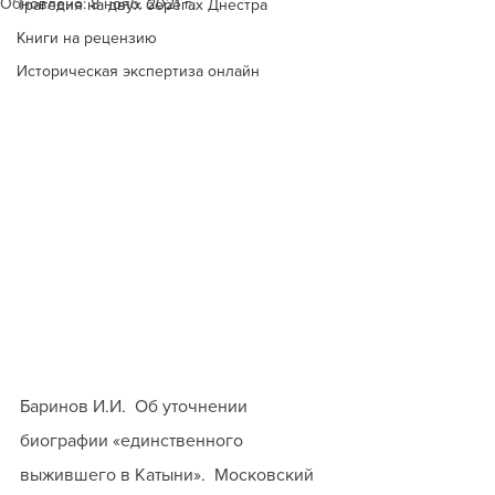
Обновлено:
8 нояб. 2021 г.
Трагедия на двух берегах Днестра
Книги на рецензию
Историческая экспертиза онлайн
Баринов И.И.  Об уточнении 
биографии «единственного 
выжившего в Катыни».  Московский 