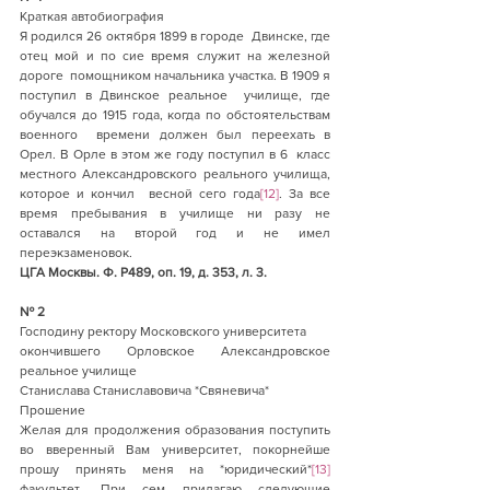
Краткая автобиография
Я родился 26 октября 1899 в городе  Двинске, где 
отец мой и по сие время служит на железной 
дороге  помощником начальника участка. В 1909 я 
поступил в Двинское реальное  училище, где 
обучался до 1915 года, когда по обстоятельствам 
военного  времени должен был переехать в 
Орел. В Орле в этом же году поступил в 6  класс 
местного Александровского реального училища, 
которое и кончил  весной сего года
[12]
. За все 
время пребывания в училище ни разу не 
оставался на второй год и не имел 
переэкзаменовок.
ЦГА Москвы. Ф. Р489, оп. 19, д. 353, л. 3. 
№ 2
Господину ректору Московского университета
окончившего Орловское Александровское 
реальное училище
Станислава Станиславовича *Свяневича*
Прошение
Желая для продолжения образования поступить 
во вверенный Вам университет, покорнейше 
прошу принять меня на *юридический*
[13]
факультет. При сем прилагаю следующие 