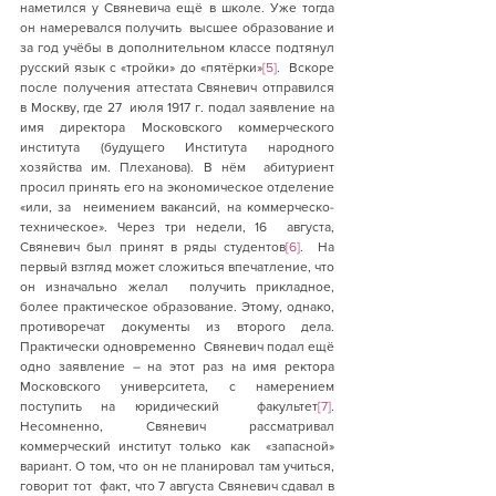
наметился у Свяневича ещё в школе. Уже тогда 
он намеревался получить  высшее образование и 
за год учёбы в дополнительном классе подтянул  
русский язык с «тройки» до «пятёрки»
[5]
.  Вскоре 
после получения аттестата Свяневич отправился 
в Москву, где 27  июля 1917 г. подал заявление на 
имя директора Московского коммерческого  
института (будущего Института народного 
хозяйства им. Плеханова). В нём  абитуриент 
просил принять его на экономическое отделение 
«или, за  неимением вакансий, на коммерческо-
техническое». Через три недели, 16  августа, 
Свяневич был принят в ряды студентов
[6]
.  На 
первый взгляд может сложиться впечатление, что 
он изначально желал  получить прикладное, 
более практическое образование. Этому, однако,  
противоречат документы из второго дела. 
Практически одновременно  Свяневич подал ещё 
одно заявление – на этот раз на имя ректора  
Московского университета, с намерением 
поступить на юридический  факультет
[7]
.  
Несомненно, Свяневич рассматривал 
коммерческий институт только как  «запасной» 
вариант. О том, что он не планировал там учиться, 
говорит тот  факт, что 7 августа Свяневич сдавал в 