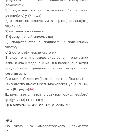
документы:
1) свидетельство об окончании 7го кл[асса] 
реальн[ого] уч[илища]
2) аттестат об окончании 6 кл[асса] реальн[ого] 
уч[илища]
3) метрическую выпись
4) формулярный список отца
5) свидетельство о приписке к призывному 
участку
6) 2 фотографические карточки
В виду того, что свидетельство о  прививании 
оспы было украдено у меня в вагоне, оно будет 
представлено  дополнительно не позднее 25го 
сего августа.
Станислав Свяневич (беженец из гор. Двинска)
Жительство имею: Орел, Московская ул. д. № 47, 
кв. 7 (Штрауса)
[14]
[Штамп: зачисляется студентом юридическ[ого] 
фак[ультета] 19 авг 1917]
ЦГА Москвы. Ф. 418, оп. 331, д. 2706, л. 1.
№ 3
По указу Его Императорского Величества  