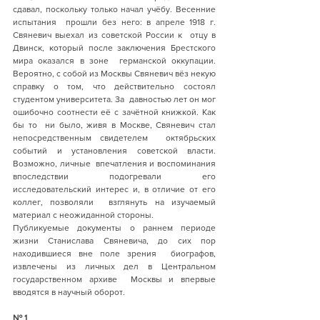
сдавал, поскольку только начал учёбу. Весенние 
испытания  прошли без него: в апреле 1918 г. 
Свяневич выехал из советской России к  отцу в 
Двинск, который после заключения Брестского 
мира оказался в зоне  германской оккупации. 
Вероятно, с собой из Москвы Свяневич вёз некую  
справку о том, что действительно состоял 
студентом университета. За  давностью лет он мог 
ошибочно соотнести её с зачётной книжкой. Как 
бы то  ни было, живя в Москве, Свяневич стал 
непосредственным свидетелем  октябрьских 
событий и установления советской власти. 
Возможно, личные  впечатления и воспоминания 
впоследствии подогревали его  
исследовательский интерес и, в отличие от его 
коллег, позволяли  взглянуть на изучаемый 
материал с неожиданной стороны.
Публикуемые документы о раннем периоде  
жизни Станислава Свяневича, до сих пор 
находившиеся вне поле зрения  биографов, 
извлечены из личных дел в Центральном 
государственном архиве  Москвы и впервые 
вводятся в научный оборот.
№ 1