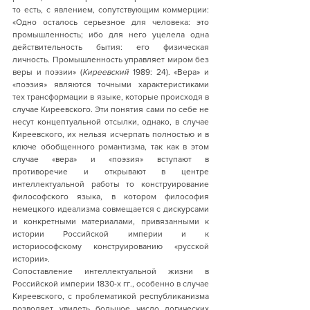
то есть, с явлением, сопутствующим коммерции: 
«Одно осталось серьезное для человека: это 
промышленность; ибо для него уцелела одна 
действительность бытия: его физическая 
личность. Промышленность управляет миром без 
веры и поэзии» (
Киреевский
 1989: 24). «Вера» и 
«поэзия» являются точными характеристиками 
тех трансформации в языке, которые происходя в 
случае Киреевского. Эти понятия сами по себе не 
несут концептуальной отсылки, однако, в случае 
Киреевского, их нельзя исчерпать полностью и в 
ключе обобщенного романтизма, так как в этом 
cлучае «вера» и «поэзия» вступают в 
противоречие и открывают в центре 
интеллектуальной работы то конструирование 
философского языка, в котором философия 
немецкого идеализма совмещается с дискурсами 
и конкретными материалами, привязанными к 
истории Российской империи и к 
историософскому конструированию «русской 
истории». 
Сопоставление интеллектуальной жизни в 
Российской империи 1830-х гг., особенно в случае 
Киреевского, с проблематикой республиканизма 
позволяет увидеть большое число логических 