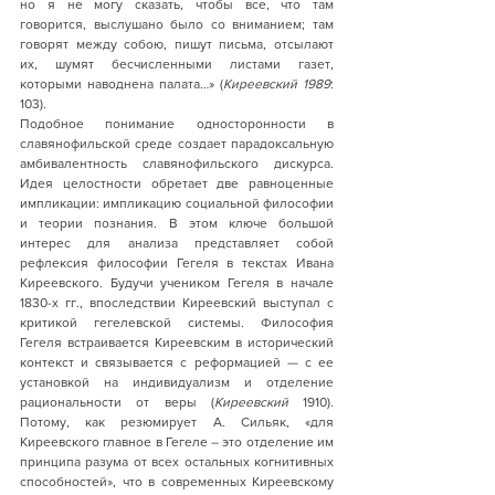
но я не могу сказать, чтобы все, что там 
говорится, выслушано было со вниманием; там 
говорят между собою, пишут письма, отсылают 
их, шумят бесчисленными листами газет, 
которыми наводнена палата…» (
Киреевский 1989
: 
103).
Подобное понимание односторонности в 
славянофильской среде создает парадоксальную 
амбивалентность славянофильского дискурса. 
Идея целостности обретает две равноценные 
импликации: импликацию социальной философии 
и теории познания. В этом ключе большой 
интерес для анализа представляет собой 
рефлексия философии Гегеля в текстах Ивана 
Киреевского. Будучи учеником Гегеля в начале 
1830-х гг., впоследствии Киреевский выступал с 
критикой гегелевской системы. Философия 
Гегеля встраивается Киреевским в исторический 
контекст и связывается с реформацией — с ее 
установкой на индивидуализм и отделение 
рациональности от веры (
Киреевский
 1910). 
Потому, как резюмирует А. Сильяк, «для 
Киреевского главное в Гегеле – это отделение им 
принципа разума от всех остальных когнитивных 
способностей», что в современных Киреевскому 