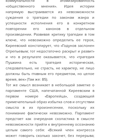
коммунальности в атомизированность 
«общественного мнения». Идея истории 
напрямую выстраивается из невозможности 
суждения о трагедии по законам жанра и 
успешности исполнения его в конкретном 
повторении его канонов в отдельном 
произведении. Развивая критику трагедии в том 
ключе, что невозможно определить ее героя, 
Киреевский констатирует, что «Годунов заслонен 
Отрепьевым; тот недостаточно раскрыт и развит» 
и что в результате оказывается, что «трагедия 
Пушкина есть трагедия историческая, 
следовательно, не страсть, не характер, не лицо 
должны быть главным его предметом, но целое 
время, век» (Там же: 85).
Тот же смысл возникает в небольшой заметке о 
парламенте США, напечатанной Киреевским в 
первом номере «Европейца», создающей 
примечательный образ избытка слов и отсутствии 
смысла в их произнесении, поскольку их 
понимание фактически невозможно. Парламент 
предстает как очередная схоластика в смысле 
невозможности прийти к внутреннему осознанию 
целым самого себя: «Всякий член конгресса 
может говорить сколько захочет, без перерыва; 