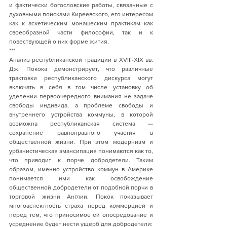
и фактически богословские работы, связанные с 
духовными поисками Киреевского, его интересом 
как к аскетическим монашеским практикам как 
своеобразной части философии, так и к 
повествующей о них форме жития.
***
Анализ республиканской традиции в XVIII-XIX вв. 
Дж. Покока демонстрирует, что различные 
трактовки республиканского дискурса могут 
включать в себя в том числе установку об 
уделении первоочередного внимания не задаче 
свободы индивида, а проблеме свободы и 
внутреннего устройства коммуны, в которой 
возможна республиканская система — 
сохранение равноправного участия в 
общественной жизни. При этом модернизм и 
урбанистическая эмансипация понимаются как то, 
что приводит к порче добродетели. Таким 
образом, именно устройство коммун в Америке 
понимается ими как освобождение 
общественной добродетели от подобной порчи в 
торговой жизни Англии. Покок показывает 
многоаспектность страха перед коммерцией и 
перед тем, что приносимое ей опосредование и 
усреднение будет нести ущерб для добродетели: 