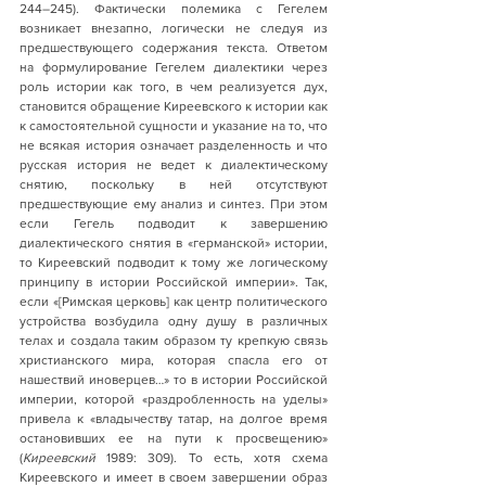
244–245). Фактически полемика с Гегелем 
возникает внезапно, логически не следуя из 
предшествующего содержания текста. Ответом 
на формулирование Гегелем диалектики через 
роль истории как того, в чем реализуется дух, 
становится обращение Киреевского к истории как 
к самостоятельной сущности и указание на то, что 
не всякая история означает разделенность и что 
русская история не ведет к диалектическому 
снятию, поскольку в ней отсутствуют 
предшествующие ему анализ и синтез. При этом 
если Гегель подводит к завершению 
диалектического снятия в «германской» истории, 
то Киреевский подводит к тому же логическому 
принципу в истории Российской империи». Так, 
если «[Римская церковь] как центр политического 
устройства возбудила одну душу в различных 
телах и создала таким образом ту крепкую связь 
христианского мира, которая спасла его от 
нашествий иноверцев…» то в истории Российской 
империи, которой «раздробленность на уделы» 
привела к «владычеству татар, на долгое время 
остановивших ее на пути к просвещению» 
(
Киреевский
 1989: 309). То есть, хотя схема 
Киреевского и имеет в своем завершении образ 