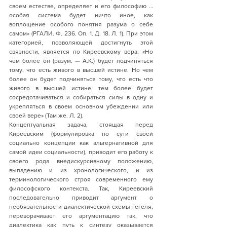
своем естестве, определяет и его философию … 
особая система будет ничто иное, как 
воплощение особого понятия разума о себе 
самом» (РГАЛИ. Ф. 236. Оп. 1. Д. 18. Л. 1). При этом 
категорией, позволяющей достигнуть этой 
связности, является по Киреевскому вера: «Но 
чем более он (разум. — А.К.) будет подчиняться 
тому, что есть живого в высшей истине. Но чем 
более он будет подчиняться тому, что есть что 
живого в высшей истине, тем более будет 
сосредотачиваться и собираться силы в одну и 
укрепляться в своем основном убеждении или 
своей вере» (Там же. Л. 2). 
Концептуальная задача, стоящая перед 
Киреевским (формулировка по сути своей 
социально концепции как альтернативной для 
самой идеи социальности), приводит его работу к 
своего рода внедискурсивному положению, 
выпадению и из хронологического, и из 
терминологического строя современного ему 
философского контекста. Так, Киреевский 
последовательно приводит аргумент о 
необязательности диалектической схемы Гегеля, 
переворачивает его аргументацию так, что 
диалектика как путь к синтезу оказывается 