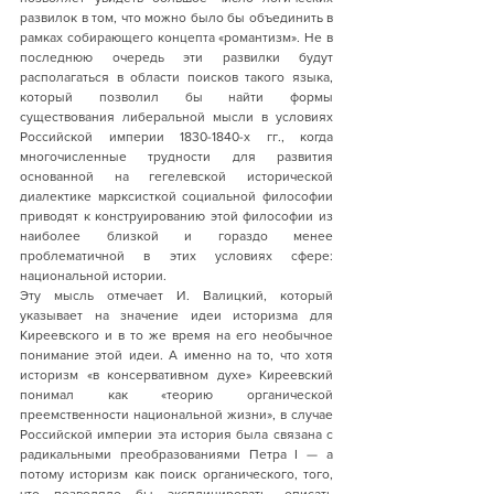
развилок в том, что можно было бы объединить в 
рамках собирающего концепта «романтизм». Не в 
последнюю очередь эти развилки будут 
располагаться в области поисков такого языка, 
который позволил бы найти формы 
существования либеральной мысли в условиях 
Российской империи 1830-1840-х гг., когда 
многочисленные трудности для развития 
основанной на гегелевской исторической 
диалектике марксисткой социальной философии 
приводят к конструированию этой философии из 
наиболее близкой и гораздо менее 
проблематичной в этих условиях сфере: 
национальной истории. 
Эту мысль отмечает И. Валицкий, который 
указывает на значение идеи историзма для 
Киреевского и в то же время на его необычное 
понимание этой идеи. А именно на то, что хотя 
историзм «в консервативном духе» Киреевский 
понимал как «теорию органической 
преемственности национальной жизни», в случае 
Российской империи эта история была связана с 
радикальными преобразованиями Петра I — а 
потому историзм как поиск органического, того, 