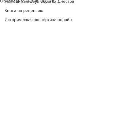
Обновлено:
24 янв. 2023 г.
Трагедия на двух берегах Днестра
Книги на рецензию
Историческая экспертиза онлайн