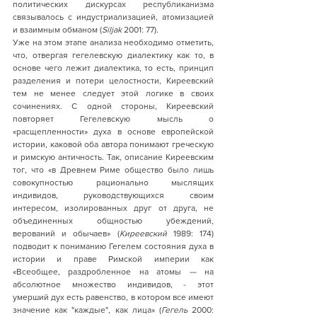
политических дискурсах республиканизма 
связывалось с индустриализацией, атомизацией 
и взаимным обманом (
Siljak 
2001: 77). 
Уже на этом этапе анализа необходимо отметить, 
что, отвергая гегелевскую диалектику как то, в 
основе чего лежит диалектика, то есть, принцип 
разделения и потери целостности, Киреевский 
тем не менее следует этой логике в своих 
сочинениях. С одной стороны, Киреевский 
повторяет Гегелевскую мысль о 
«расщепленности» духа в основе европейской 
истории, каковой оба автора понимают греческую 
и римскую античность. Так, описание Киреевским 
тог, что «в Древнем Риме общество было лишь 
совокупностью рационально мыслящих 
индивидов, руководствующихся своим 
интересом, изолированных друг от друга, не 
объединенных общностью убеждений, 
верований и обычаев» (
Киреевский 
1989: 174) 
подводит к пониманию Гегелем состояния духа в 
истории и праве Римской империи как 
«Всеобщее, раздробленное на атомы — на 
абсолютное множество индивидов, - этот 
умерший дух есть равенство, в котором все имеют 
значение как "каждые", как лица» (
Гегель
 2000: 