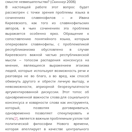
смысле невмешательства? (
Скиннер
 2006) 
В настоящей работе этот вопрос будет 
рассмотрен с точки зрения проблемы языка в 
сочинениях славянофилов – и Ивана 
Киреевского, как того из славянофильских 
авторов, в чьих сочинениях эта проблема 
выражается особенно ярко. Обращение к 
сопоставлению понятийного языка, которым 
оперировали славянофилы, с проблематикой 
республиканизма обусловлено в случае 
Киреевского важной частью республиканской 
мысли – топосом распадения консенсуса на 
мнение, являющееся выражением эгоизма 
людей, которые используют возможность речи и 
разговора не во благо, а во вред, как способ 
обмануть другого и обрести личную выгоду, и 
невозможности, априорной безрезультатности 
аргументированной дискуссии. Этот топос об 
одновременной важности слова для социального 
консенсуса и коварности слова как инструмента, 
который, позволяя договариваться, 
одновременно позволяет спекулировать и 
лгать
[2]
, является важным проблемным узлом той 
политической философии Нового времени, 
которая апеллирует в качестве центрального 