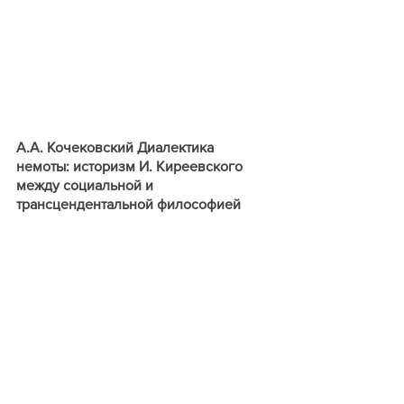
А.А. Кочековский Диалектика 
немоты: историзм И. Киреевского 
между социальной и 
трансцендентальной философией