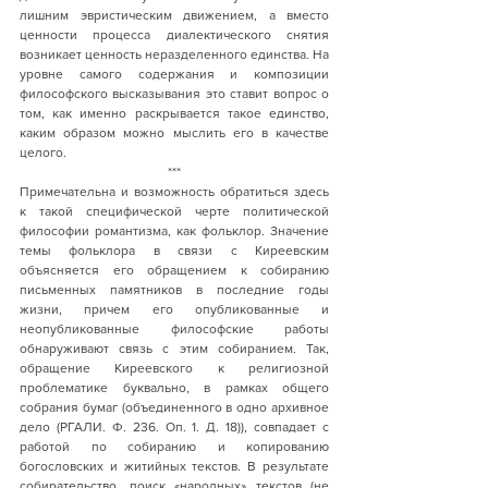
лишним эвристическим движением, а вместо 
ценности процесса диалектического снятия 
возникает ценность неразделенного единства. На 
уровне самого содержания и композиции 
философского высказывания это ставит вопрос о 
том, как именно раскрывается такое единство, 
каким образом можно мыслить его в качестве 
целого. 
***
Примечательна и возможность обратиться здесь 
к такой специфической черте политической 
философии романтизма, как фольклор. Значение 
темы фольклора в связи с Киреевским 
объясняется его обращением к собиранию 
письменных памятников в последние годы 
жизни, причем его опубликованные и 
неопубликованные философские работы 
обнаруживают связь с этим собиранием. Так, 
обращение Киреевского к религиозной 
проблематике буквально, в рамках общего 
собрания бумаг (объединенного в одно архивное 
дело (РГАЛИ. Ф. 236. Оп. 1. Д. 18)), совпадает с 
работой по собиранию и копированию 
богословских и житийных текстов. В результате 
собирательство, поиск «народных» текстов (не 