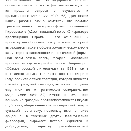
что позволяло бы эксплицировать, описать 
общество как целостность, фактически выводился 
за пределы вопроса о государстве и 
правительстве (
Валицкий
 2019: 163). Для целей 
нашей работы важно отметить, что помимо 
хрестоматийных историософских сочинений 
Киреевского («Девятнадцатый век», «О характере 
просвещения Европы и его отношении к 
просвещению России»), это увлечение историей 
выражается также в общем романтическом ключе 
как интерес к словесности и поэтической форме. 
При этом важна связь, которую Киреевский 
проводит между историей и словом. Например, в 
«Обзоре русской литературы» за 1831 г. он в 
отчетливой логике Шиллера пишет о «Борисе 
Годунове» как о такой трагедии, которая является 
«своей» трагедией «народа», выражая присущее 
ему «понятие о трагическом совершенстве» 
(
Киреевский
 1989: 82). Вместе с тем, такое 
понимание трагедии противопоставляется вкусам 
«публики», общественности, посещающей театр и 
судящей постановку, поскольку именно такое 
суждение, в терминах другой политической 
философии, выражает потерю единства и 
добродетели, переход республиканской 