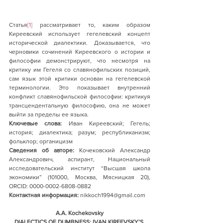
Статья
[1]
 рассматривает то, каким образом 
Киреевский использует гегелевский концепт 
исторической диалектики. Доказывается, что 
черновики сочинений Киреевского о истории и 
философии демонстрируют, что несмотря на 
критику им Гегеля со славянофильских позиций, 
сам язык этой критики основан на гегелевской 
терминологии. Это показывает внутренний 
конфликт славянофильской философии: критикуя 
трансцендентальную философию, она не может 
выйти за пределы ее языка.
Ключевые слова:
 Иван Киреевский; Гегель; 
история; диалектика; разум; республиканизм; 
фольклор; органицизм
Сведения об авторе: 
Кочековский Александр 
Александрович, аспирант, Национальный 
исследовательский институт “Высшая школа 
экономики” (101000, Москва, Мясницкая 20), 
ORCID: 0000-0002-6808-0882
Контактная информация: 
nikkoch1994@gmail.com
A.A. Kochekovsky
DIALECTICS OF DUMBNESS: IVAN KIREEVSKY’S 