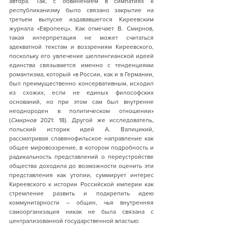
автора. Так, с обвинением в симпатиях к 
республиканизму было связано закрытие на 
третьем выпуске издававшегося Киреевским 
журнала «Европеец». Как отмечает В. Смирнов, 
такая интерпретация не может считаться 
адекватной текстам и воззрениям Киреевского, 
поскольку его увлечение шеллингианской идеей 
единства связывается именно с тенденциями 
романтизма, который «в России, как и в Германии, 
был преимущественно консервативным, исходил 
из схожих, если не единых философских 
оснований, но при этом сам был внутренне 
неоднороден в политическом отношении» 
(
Смирнов
 2021: 18). Другой же исследователь, 
польский историк идей А. Валицикий, 
рассматривая славянофильское направление как 
общее мировоззрение, в котором подробность и 
радикальность представлений о переустройстве 
общества доходила до возможности оценить эти 
представления как утопии, суммирует интерес 
Киреевского к истории Российской империи как 
стремление развить и подкрепить идею 
коммунитарности – общин, чья внутренняя 
самоорганизация никак не была связана с 
централизованной государственной властью: 