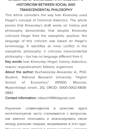
HISTORICISM BETWEEN SOCIAL AND 
TRANSCENDENTAL PHILOSOPHY
This article considers the way Ivan Kireevsky used 
Hegel’s concept of historical dialectics. The article 
proves that Kireevsky’s draft works on history and 
philosophy demonstrate that despite Kireevsky 
criticized Hegel from the slavophilic position, the 
language of this criticism was based on Hegel’s 
terminology. It identifies an inner conflict in the 
slavophilic philosophy: it criticizes transcendental 
philosophy – but has no language different from it. 
Key words: 
Ivan Kireevsky; Hegel; history; dialectics; 
reason; respublicanism; folklore; organicism
About the author:
 Kochekovsky Alexander A., PhD-
Student, National Research University “Higher 
School of Economics” (101000, Moscow, 
Myasnitskaya street, 20), ORCID: 0000-0002-6808-
0882
Contact information: 
nikkoch1994@gmail.com
Изучение славянофилов в качестве круга 
интеллектуалов часто сталкивается с вопросом, 
как именно описывать и анализировать связи 
между разными людьми, входившими в этот круг. 