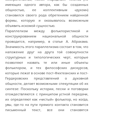
имеющих одного автора, как бы созданных 
общностью, ее коллективным «духом») 
становился своего рода обретением найденной 
формы, которую и оказывалось возможным 
объявить искомой сущностью. 
Параллелизм между фольклористикой и 
конструированием национальной общности 
проводится, например, в статье А. Абрахама. 
Значимость этого параллелизма состоит в том, что 
наложение друг на друга той совокупности 
структурных и типологических черт, которые 
позволяют назвать те или иные объекты 
фольклором, и тех философских дискурсов, 
которые лежат в основе пост-Фихтеанских и пост-
Гердеровских представлений о духовной 
общности, делает возможными спекуляции об их 
синтезе: Поскольку истории, песни и поговорки 
отождествляются с принципом устной передачи, 
их определяют как «чистый» фольклор, но когда, 
увы, где-то на пути прямого контакта становится 
письменный текст, все они становятся 
испорченными. Он больше не могут 
репрезентировать непосредственное (primary) 
выражение человека. Атрибуты 