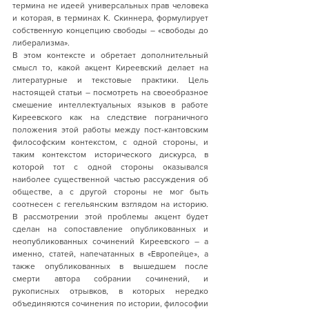
термина не идеей универсальных прав человека 
и которая, в терминах К. Скиннера, формулирует 
собственную концепцию свободы – «свободы до 
либерализма». 
В этом контексте и обретает дополнительный 
смысл то, какой акцент Киреевский делает на 
литературные и текстовые практики. Цель 
настоящей статьи – посмотреть на своеобразное 
смешение интеллектуальных языков в работе 
Киреевского как на следствие пограничного 
положения этой работы между пост-кантовским 
философским контекстом, с одной стороны, и 
таким контекстом исторического дискурса, в 
которой тот с одной стороны оказывался 
наиболее существенной частью рассуждения об 
обществе, а с другой стороны не мог быть 
соотнесен с гегельянским взглядом на историю. 
В рассмотрении этой проблемы акцент будет 
сделан на сопоставление опубликованных и 
неопубликованных сочинений Киреевского – а 
именно, статей, напечатанных в «Европейце», а 
также опубликованных в вышедшем после 
смерти автора собрании сочинений, и 
рукописных отрывков, в которых нередко 
объединяются сочинения по истории, философии 