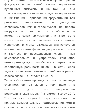
Изучение этих связей в своею очередь нередко 
фокусируется на самой форме выражения 
публичных дискуссий и на том, как она 
трансформировала их язык, средства выражения 
в них мнения и приведения аргументации. Как 
результат, высказывания и дискуссии 
славянофилов как интеллектуалов не просто 
погружаются в контекст, но и объясняются 
исходя из связи аргументов или акцентов с 
конкретными обстоятельствами жизни автора. 
Например, в статье Хьюджеса анализируется 
влияние на славянофилов их дворянского статуса 
и габитуса их повседневный жизни – как 
землевладельцев и устроителей хозяйства, 
интерпретирующих самобытность через свою 
собственную роль помещиков – то есть, через 
задачу организации жизни и хозяйства в рамках 
своего владения (
Hughes
 1993: 87). 
Такое наблюдение приводит к тому, что взгляды 
славянофилов трактуются в том числе и в 
качестве одного из направлений 
республиканской мысли (например: 
Suslov 
2011). 
Эта трактовка в случае И. Киреевского имеет и 
прямые документальные подтверждения, хотя и 
связанные не с собственными высказываниями 