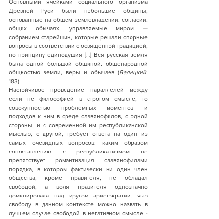
Основными ячейками социального организма 
Древней Руси были небольшие общины, 
основанные на общем землевладении, согласии, 
общих обычаях, управляемые миром — 
собранием старейшин, которые решали спорные 
вопросы в соответствии с освященной традицией, 
по принципу единодушия […] Вся русская земля 
была одной большой общиной, общенародной 
общностью земли, веры и обычаев (
Валицкий
: 
183). 
Настойчивое проведение параллелей между 
если не философией в строгом смысле, то 
совокупностью проблемных моментов и 
подходов к ним в среде славянофилов, с одной 
стороны, и с современной им республиканской 
мыслью, с другой, требует ответа на один из 
самых очевидных вопросов: каким образом 
сопоставлению с республиканизмом не 
препятствует романтизация славянофилами 
порядка, в котором фактически ни один член 
общества, кроме правителя, не обладал 
свободой, а воля правителя однозначно 
доминировала над кругом аристократии, чью 
свободу в данном контексте можно назвать в 
лучшем случае свободой в негативном смысле - 