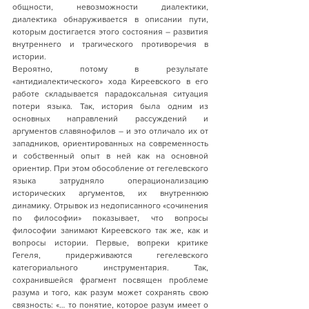
общности, невозможности диалектики, 
диалектика обнаруживается в описании пути, 
которым достигается этого состояния – развития 
внутреннего и трагического противоречия в 
истории. 
Вероятно, потому в результате 
«антидиалектического» хода Киреевского в его 
работе складывается парадоксальная ситуация 
потери языка. Так, история была одним из 
основных направлений рассуждений и 
аргументов славянофилов – и это отличало их от 
западников, ориентированных на современность 
и собственный опыт в ней как на основной 
ориентир. При этом обособление от гегелевского 
языка затрудняло операционализацию 
исторических аргументов, их внутреннюю 
динамику. Отрывок из недописанного «сочинения 
по философии» показывает, что вопросы 
философии занимают Киреевского так же, как и 
вопросы истории. Первые, вопреки критике 
Гегеля, придерживаются гегелевского 
категориального инструментария. Так, 
сохранившейся фрагмент посвящен проблеме 
разума и того, как разум может сохранять свою 
связность: «… то понятие, которое разум имеет о 