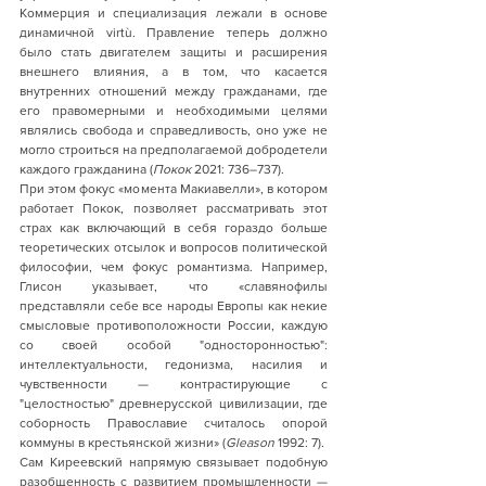
Коммерция и специализация лежали в основе 
динамичной virtù. Правление теперь должно 
было стать двигателем защиты и расширения 
внешнего влияния, а в том, что касается 
внутренних отношений между гражданами, где 
его правомерными и необходимыми целями 
являлись свобода и справедливость, оно уже не 
могло строиться на предполагаемой добродетели 
каждого гражданина (
Покок 
2021: 736–737). 
При этом фокус «момента Макиавелли», в котором 
работает Покок, позволяет рассматривать этот 
страх как включающий в себя гораздо больше 
теоретических отсылок и вопросов политической 
философии, чем фокус романтизма. Например, 
Глисон указывает, что «славянофилы 
представляли себе все народы Европы как некие 
смысловые противоположности России, каждую 
со своей особой "односторонностью": 
интеллектуальности, гедонизма, насилия и 
чувственности — контрастирующие с 
"целостностью" древнерусской цивилизации, где 
соборность Православие считалось опорой 
коммуны в крестьянской жизни» (
Gleason
 1992: 7). 
Сам Киреевский напрямую связывает подобную 
разобщенность с развитием промышленности — 