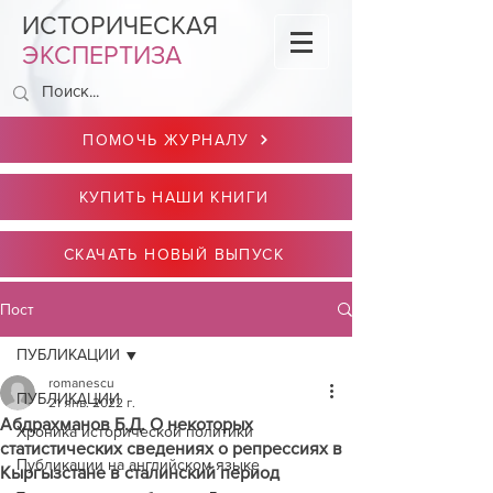
ИСТОРИЧЕСКАЯ
ЭКСПЕРТИЗА
ПОМОЧЬ ЖУРНАЛУ
КУПИТЬ НАШИ КНИГИ
СКАЧАТЬ НОВЫЙ ВЫПУСК
Пост
ПУБЛИКАЦИИ
romanescu
ПУБЛИКАЦИИ
21 янв. 2022 г.
Абдрахманов Б.Д. О некоторых
Хроника исторической политики
статистических сведениях о репрессиях в
Публикации на английском языке
Кыргызстане в сталинский период