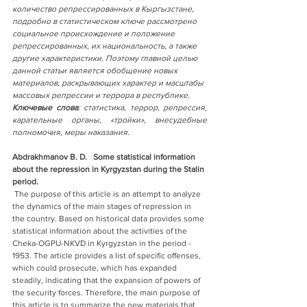
количество репрессированных в Кыргызстане, 
подробно в статистическом ключе рассмотрено 
социальное происхождение и положение 
репрессированных, их национальность, а также 
другие характеристики. Поэтому главной целью 
данной статьи является обобщение новых 
материалов, раскрывающих характер и масштабы 
массовых репрессии и террора в республике.
Ключевые слова
: статистика, террор, репрессия, 
карательные органы, «тройки», внесудебные 
полномочия, меры наказания.
Abdrakhmanov B. D.   Some statistical information 
about the repression in Kyrgyzstan during the Stalin 
period.
 The purpose of this article is an attempt to analyze 
the dynamics of the main stages of repression in 
the country. Based on historical data provides some 
statistical information about the activities of the 
Cheka-OGPU-NKVD in Kyrgyzstan in the period - 
1953. The article provides a list of specific offenses, 
which could prosecute, which has expanded 
steadily, indicating that the expansion of powers of 
the security forces. Therefore, the main purpose of 
this article is to summarize the new materials that 