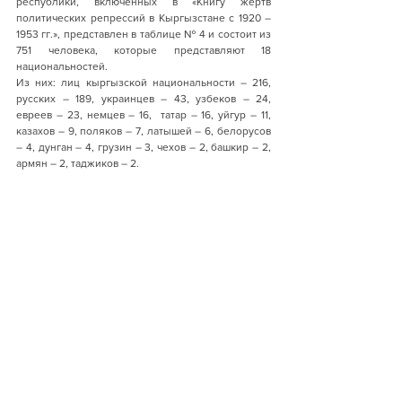
республики, включенных в «Книгу жертв 
политических репрессий в Кыргызстане с 1920 – 
1953 гг.», представлен в таблице № 4 и состоит из 
751 человека, которые представляют 18 
национальностей.
Из них: лиц кыргызской национальности – 216, 
русских – 189, украинцев – 43, узбеков – 24, 
евреев – 23, немцев – 16,  татар – 16, уйгур – 11, 
казахов – 9, поляков – 7, латышей – 6, белорусов 
– 4, дунган – 4, грузин – 3, чехов – 2, башкир – 2,  
армян – 2, таджиков – 2.