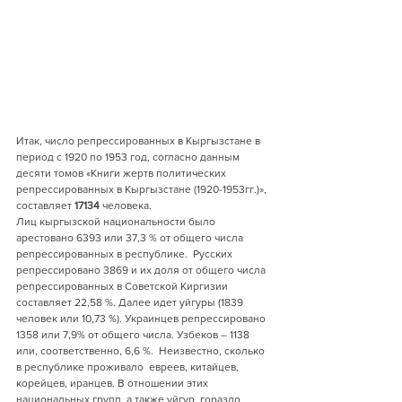
Итак, число репрессированных в Кыргызстане в 
период с 1920 по 1953 год, согласно данным 
десяти томов «Книги жертв политических 
репрессированных в Кыргызстане (1920-1953гг.)», 
составляет 
17134
 человека.
Лиц кыргызской национальности было 
арестовано 6393 или 37,3 % от общего числа 
репрессированных в республике.  Русских 
репрессиро­вано 3869 и их доля от общего числа 
репрессированных в Советской Киргизии 
составляет 22,58 %. Далее идет уйгуры (1839 
человек или 10,73 %). Украинцев репрессировано 
1358 или 7,9% от общего числа. Узбеков – 1138 
или, соответственно, 6,6 %.  Неизвестно, сколько 
в республике проживало  евреев, китайцев, 
корейцев, иранцев. В отношении этих 
национальных групп, а также уйгур, гораздо 