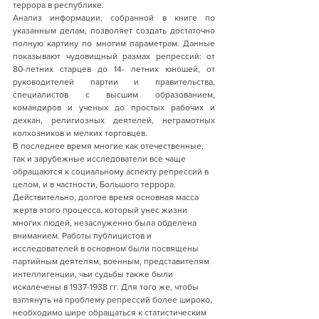
террора в республике. 
Анализ информации, собранной в книге по 
указанным делам, позволяет создать достаточно 
полную картину по многим параметрам. Данные 
показывают чудовищный размах репрессий: от 
80-летних старцев до 14- летних юношей, от 
руководителей партии и правительства, 
специалистов с высшим образованием, 
командиров и ученых до простых рабочих и 
дехкан, религиозных деятелей, неграмотных 
колхозников и мелких торговцев.
В последнее время многие как отечественные, 
так и зарубежные исследователи все чаще 
обращаются к социальному аспекту репрессий в 
целом, и в частности, Большого террора. 
Действительно, долгое время основная масса 
жертв этого процесса, который унес жизни 
многих людей, незаслуженно была обделена 
вниманием. Работы публицистов и 
исследователей в основном были посвящены 
партийным деятелям, военным, представителям 
интеллигенции, чьи судьбы также были 
искалечены в 1937-1938 гг. Для того же, чтобы 
взглянуть на проблему репрессий более широко, 
необходимо шире обращаться к статистическим 