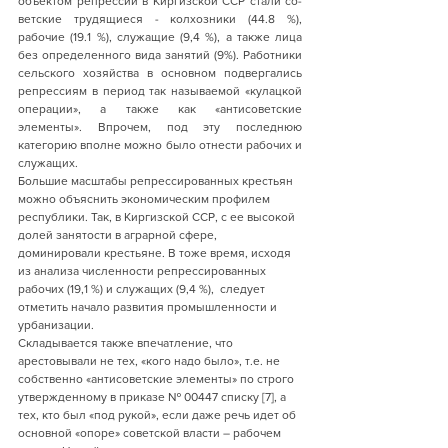
объектом репрессий в Киргизской ССР стали со­
ветские трудящиеся - колхозники (44.8 %), 
рабочие (19.1 %), служащие (9,4 %), а также лица 
без определенного вида занятий (9%). Работники 
сельского хозяйства в основном подвергались 
репрессиям в период так называемой «кулацкой 
операции», а также как «антисоветские 
элементы». Впрочем, под эту последнюю 
категорию вполне можно было отнести рабочих и 
служащих.
Большие масштабы репрессированных крестьян 
можно объяснить экономическим профилем 
республики. Так, в Киргизской ССР, с ее высокой 
долей занятости в аграрной сфере, 
доминировали крестьяне. В тоже время, исходя 
из анализа численности репрессированных 
рабочих (19,1 %) и служащих (9,4 %),  следует 
отметить начало разви­тия промышленности и 
урбанизации.
Складывается также впечатление, что 
арестовывали не тех, «кого надо было», т.е. не 
собственно «антисоветские элементы» по строго 
утверж­денному в приказе № 00447 списку [7], а 
тех, кто был «под рукой», если даже речь идет об 
основной «опоре» советской власти – рабочем 