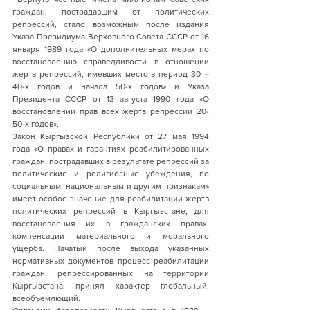
граждан, пострадавшим от политических 
репрессий, стало возможным после издания 
Указа Президиума Верховного Совета СССР от 16 
января 1989 года «О дополнительных мерах по 
восстановлению справедливости в отношении 
жертв репрессий, имевших место в период 30 – 
40-х годов и начала 50-х годов» и Указа 
Президента СССР от 13 августа 1990 года «О 
восстановлении прав всех жертв репрессий 20-
50-х годов».
Закон Кыргызской Республики от 27 мая 1994 
года «О правах и гарантиях реабилитированных 
граждан, пострадавших в результате репрессий за 
политические и религиозные убеждения, по 
социальным, национальным и другим признакам» 
имеет особое значение для реабилитации жертв 
политических репрессий в Кыргызстане, для 
восстановления их в гражданских правах, 
компенсации материального и морального 
ущерба. Начатый после выхода указанных 
нормативных документов процесс реабилитации 
граждан, репрессированных на территории 
Кыргызстана, принял характер глобальный, 
всеобъемлющий.