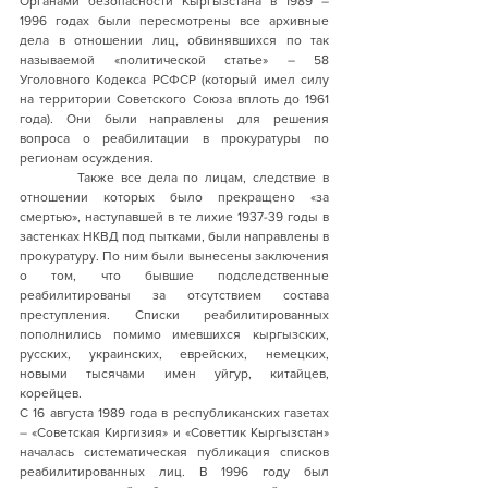
Органами безопасности Кыргызстана в 1989 – 
1996 годах были пересмотрены все архивные 
дела в отношении лиц, обвинявшихся по так 
называемой «политической статье» – 58 
Уголовного Кодекса РСФСР (который имел силу 
на территории Советского Союза вплоть до 1961 
года). Они были направлены для решения 
вопроса о реабилитации в прокуратуры по 
регионам осуждения. 
         Также все дела по лицам, следствие в 
отношении которых было прекращено «за 
смертью», наступавшей в те лихие 1937-39 годы в 
застенках НКВД под пытками, были направлены в 
прокуратуру. По ним были вынесены заключения 
о том, что бывшие подследственные 
реабилитированы за отсутствием состава 
преступления. Списки реабилитированных 
пополнились помимо имевшихся кыргызских, 
русских, украинских, еврейских, немецких, 
новыми тысячами имен уйгур, китайцев, 
корейцев. 
С 16 августа 1989 года в республиканских газетах 
– «Советская Киргизия» и «Советтик Кыргызстан» 
началась систематическая публикация списков 
реабилитированных лиц. В 1996 году был 