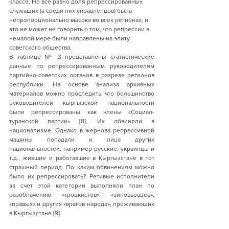
классе. Но всё равно доля репрессированных 
служащих (а среди них управленцев) была 
непропорционально высока во всех регионах, и 
это не может не говорить о том, что репрессии в 
немалой мере были направлены на элиту 
советского общества. 
В таблице № 3 представлены статистические 
данные по репрессированным руководителям 
партийно-советских органов в разрезе регионов 
республики. На основе анализа архивных 
материалов можно проследить, что большинство 
руководителей кыргызской национальности 
были репрессированы как члены «Социал-
туранской партии» [8]. Их обвиняли в 
национализме. Однако в жернова репрессивной 
машины попадали и лица других 
национальностей, например русские, украинцы и 
т.д., жившие и работавшие в Кыргызстане в тот 
страшный период. По каким обвинениям можно 
было их репрессировать? Ретивые исполнители 
за счет этой категории выполняли план по 
разоблачению «троцкистов», «зиновьевцев», 
«правых» и других «врагов народа», проживающих 
в Кыргызстане [9].