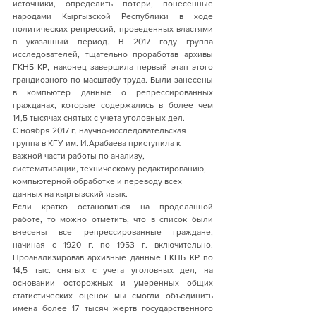
источники, определить потери, понесенные 
народами Кыргызской Республики в ходе 
политических репрессий, проведенных властями 
в указанный период. В 2017 году группа 
исследователей, тщательно проработав архивы 
ГКНБ КР, наконец завершила первый этап этого 
грандиозного по масштабу труда. Были занесены 
в компьютер данные о репрессированных 
гражданах, которые содержались в более чем 
14,5 тысячах снятых с учета уголовных дел. 
С ноября 2017 г. научно-исследовательская 
группа в КГУ им. И.Арабаева приступила к 
важной части работы по анализу, 
систематизации, техническому редактированию, 
компьютерной обработке и переводу всех 
данных на кыргызский язык.
Если кратко остановиться на проделанной 
работе, то можно отметить, что в список были 
внесены все репрессированные граждане, 
начиная с 1920 г. по 1953 г. включительно. 
Проанализировав архивные данные ГКНБ КР по 
14,5 тыс. снятых с учета уголовных дел, на 
основании осторожных и умеренных общих 
статистических оценок мы смогли объединить 
имена более 17 тысяч жертв государственного 