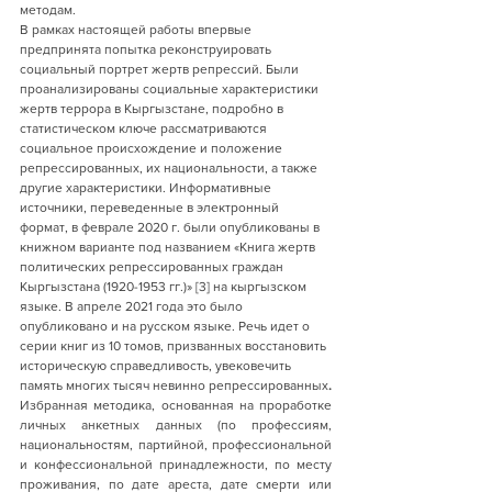
методам. 
В рамках настоящей работы впервые 
предпринята попытка реконструировать 
социальный портрет жертв репрессий. Были 
проанализированы социальные характеристики 
жертв террора в Кыргызстане, подробно в 
статистическом ключе рассматриваются 
социальное происхождение и положение 
репрессированных, их национальности, а также 
другие характеристики. Информативные 
источники, переведенные в электронный 
формат, в феврале 2020 г. были опубликованы в 
книжном варианте под названием «Книга жертв 
политических репрессированных граждан 
Кыргызстана (1920-1953 гг.)» [3] на кыргызском 
языке. В апреле 2021 года это было 
опубликовано и на русском языке. Речь идет о 
серии книг из 10 томов, призванных восстановить 
историческую справедливость, увековечить 
память многих тысяч невинно репрессированных
.
Избранная методика, основанная на проработке 
личных анкетных данных (по профессиям, 
национальностям, партийной, профессиональной 
и конфессиональной принадлежности, по месту 
проживания, по дате ареста, дате смерти или 