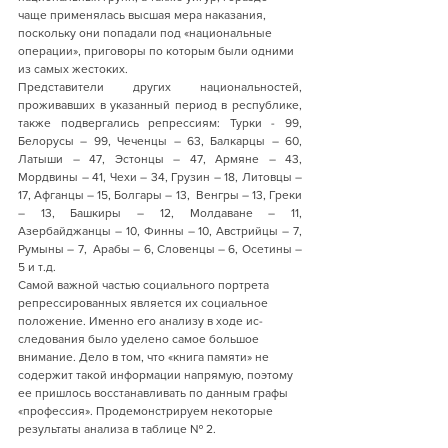
чаще применя­лась высшая мера наказания, 
поскольку они попадали под «национальные 
операции», приговоры по которым были одними 
из самых жестоких.
Представители других национальностей, 
проживавших в указанный период в республике, 
также подвергались репрессиям: Турки - 99, 
Белорусы – 99, Чеченцы – 63, Балкарцы – 60, 
Латыши – 47, Эстонцы – 47, Армяне – 43, 
Мордвины – 41, Чехи – 34, Грузин – 18, Литовцы – 
17, Афганцы – 15, Болгары – 13,  Венгры – 13, Греки 
– 13, Башкиры – 12, Молдаване – 11, 
Азербайджанцы – 10, Финны – 10, Австрийцы – 7, 
Румыны – 7,  Арабы – 6, Словенцы – 6, Осетины – 
5 и т.д.
Самой важной частью социального портрета 
репрессированных является их социальное 
положение. Именно его анализу в ходе ис­
следования было уделено самое большое 
внимание. Дело в том, что «книга памяти» не 
содержит такой информации напрямую, поэтому 
ее пришлось восстанавливать по данным графы 
«профессия». Про­демонстрируем некоторые 
результаты анализа в таблице № 2.