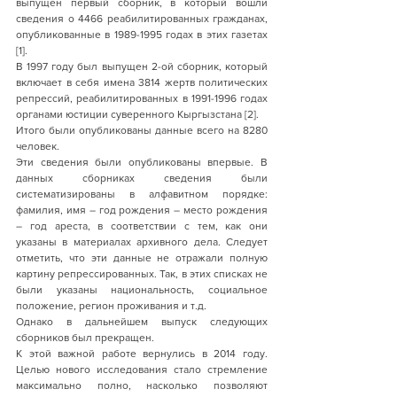
выпущен первый сборник, в который вошли 
сведения о 4466 реабилитированных гражданах, 
опубликованные в 1989-1995 годах в этих газетах 
[1].
В 1997 году был выпущен 2-ой сборник, который 
включает в себя имена 3814 жертв политических 
репрессий, реабилитированных в 1991-1996 годах 
органами юстиции суверенного Кыргызстана [2].
Итого были опубликованы данные всего на 8280 
человек. 
Эти сведения были опубликованы впервые. В 
данных сборниках сведения были 
систематизированы в алфавитном порядке: 
фамилия, имя – год рождения – место рождения 
– год ареста, в соответствии с тем, как они 
указаны в материалах архивного дела. Следует 
отметить, что эти данные не отражали полную 
картину репрессированных. Так, в этих списках не 
были указаны национальность, социальное 
положение, регион проживания и т.д. 
Однако в дальнейшем выпуск следующих 
сборников был прекращен. 
К этой важной работе вернулись в 2014 году. 
Целью нового исследования стало стремление 
максимально полно, насколько позволяют 