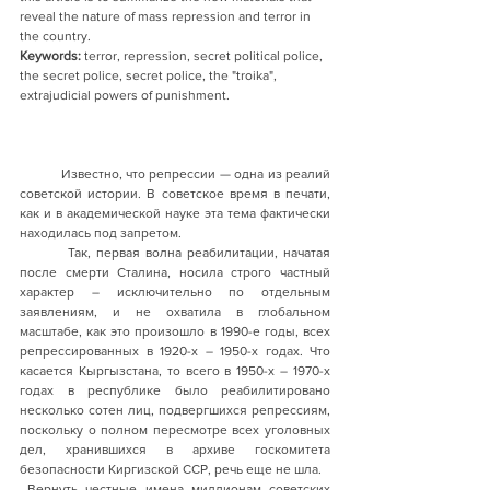
reveal the nature of mass repression and terror in 
the country.
Keywords:
 terror, repression, secret political police, 
the secret police, secret police, the "troika", 
extrajudicial powers of punishment.
           Известно, что репрессии — одна из реалий 
советской истории. В советское время в печати, 
как и в академической науке эта тема фактически 
находилась под запретом. 
         Так, первая волна реабилитации, начатая 
после смерти Сталина, носила строго частный 
характер – исключительно по отдельным 
заявлениям, и не охватила в глобальном 
масштабе, как это произошло в 1990-е годы, всех 
репрессированных в 1920-х – 1950-х годах. Что 
касается Кыргызстана, то всего в 1950-х – 1970-х 
годах в республике было реабилитировано 
несколько сотен лиц, подвергшихся репрессиям, 
поскольку о полном пересмотре всех уголовных 
дел, хранившихся в архиве госкомитета 
безопасности Киргизской ССР, речь еще не шла.
 Вернуть честные имена миллионам советских 