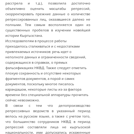
расстрела и т.д.), позволила достаточно 
объективно оценить масштабы репрессий, 
скорректировать прежние данные о количестве 
репрессированных лиц, оказавшиеся далеко не 
полными. Тем самым восполняется один из 
существенных пробелов в изучении новейшей 
истории Кыргызстана. 
Исследователям в процессе работы 
приходилось сталкиваться и с недостатками 
привлекаемых источников: речь идет о 
неполноте данных и ограниченности сведений, 
содержащихся в справках, о прямых 
фальсификациях НКВД. Также следует отметить 
плохую сохранность и отсутствие некоторых 
фрагментов документов, а порой и самих 
документов, поскольку многое писалось 
карандашом, некоторые листы из-за фактора 
времени без специальной аппаратуры прочитать 
сейчас невозможно. 
В связи с тем что делопроизводство 
репрессивных ведомств в указанный период 
велось на русском языке, а также с учетом того,  
что большинство сотрудников НКВД в период 
репрессий составляли лица не кыргызской 
национальности, ими допускались искаженные 