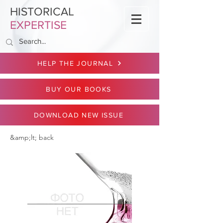
HISTORICAL
EXPERTISE
HELP THE JOURNAL
BUY OUR BOOKS
DOWNLOAD NEW ISSUE
&amp;lt; back