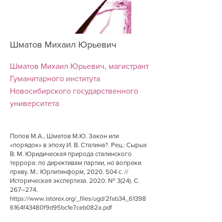
Шматов Михаил Юрьевич
Шматов Михаил Юрьевич, магистрант
Гуманитарного института
Новосибирского государственного
университета
Попов М.А., Шматов М.Ю. Закон или
«порядок» в эпоху И. В. Сталина?. Рец.: Сырых
В. М. Юридическая природа сталинского
террора: по директивам партии, но вопреки
праву. М.: Юрлитинформ,
2020. 504
с. //
Историческая экспертиза. 2020. № 3(24). С.
267–274.
https://www.istorex.org/_files/ugd/2fab34_61398
6164f43480f9d95bc1e7ceb082a.pdf