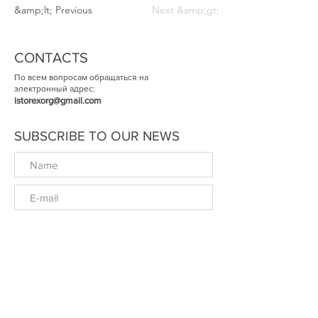
&amp;lt; Previous
Next &amp;gt;
CONTACTS
По всем вопросам обращаться на
электронный адрес:
istorexorg@gmail.com
SUBSCRIBE TO OUR NEWS
ОК
© The Historical Expertise 2014