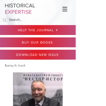
HISTORICAL
EXPERTISE
HELP THE JOURNAL
BUY OUR BOOKS
DOWNLOAD NEW ISSUE
&amp;lt; back