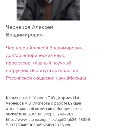
Чернецов Алексей
Владимирович
Чернецов Алексей Владимирович,
доктор исторических наук,
профессор, главный научный
сотрудник Института археологии
Российской академии наук (Москва)
Кирьянов И.К., Уваров П.Ю., Хормач И.А.,
Чернецов А.В. Эксперты о работе Высшей
аттестационной комиссии // Историческая
экспертиза. 2017. № 3(12). С. 249–261.
https://www.istorex.org/_files/ugd/2fab34_48899
53927f744f590a8a5674bcf2026.pdf