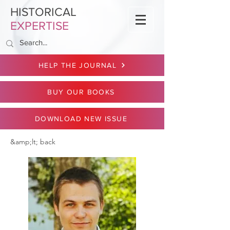
HISTORICAL
EXPERTISE
HELP THE JOURNAL
BUY OUR BOOKS
DOWNLOAD NEW ISSUE
&amp;lt; back