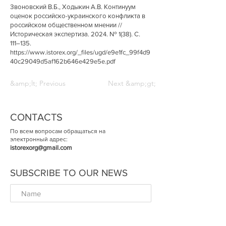
Звоновский В.Б., Ходыкин А.В. Континуум
оценок российско-украинского конфликта в
российском общественном мнении //
Историческая экспертиза. 2024. № 1(38). С.
111–135.
https://www.istorex.org/_files/ugd/e9e1fc_99f4d9
40c29049d5af162b646e429e5e.pdf
&amp;lt; Previous
Next &amp;gt;
CONTACTS
По всем вопросам обращаться на
электронный адрес:
istorexorg@gmail.com
SUBSCRIBE TO OUR NEWS