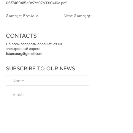
06f7469415e9c7cc07a3310416e.pdf
&amp;lt; Previous
Next &amp;gt;
CONTACTS
По всем вопросам обращаться на
электронный адрес:
istorexorg@gmail.com
SUBSCRIBE TO OUR NEWS
ОК