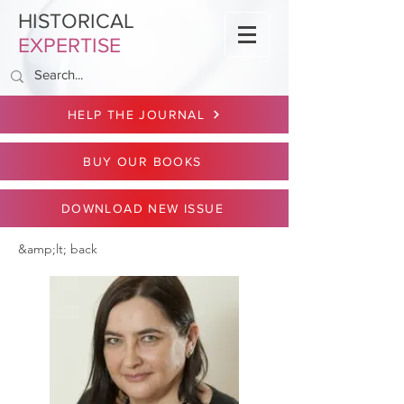
HISTORICAL
EXPERTISE
HELP THE JOURNAL
BUY OUR BOOKS
DOWNLOAD NEW ISSUE
&amp;lt; back