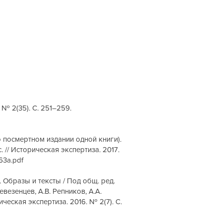
№ 2(35). С. 251–259.
о посмертном издании одной книги).
. // Историческая экспертиза. 2017.
63a.pdf
. Образы и тексты / Под общ. ред.
евезенцев, А.В. Репников, А.А.
ческая экспертиза. 2016. № 2(7). С.