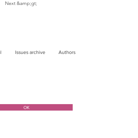
Next &amp;gt;
l
Issues archive
Authors
ОК