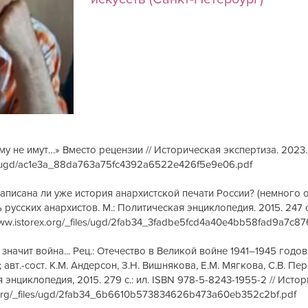
у не имут…» Вместо рецензии // Историческая экспертиза. 2023. 
iles/ugd/ac1e3a_88da763a75fc4392a6522e426f5e9e06.pdf
Написана ли уже история анархистской печати России? (немного 
ь русских анархистов. М.: Политическая энциклопедия. 2015. 247 с
www.istorex.org/_files/ugd/2fab34_3fadbe5fcd4a40e4bb58fad9a7c87
значит война... Рец.: Отечество в Великой войне 1941–1945 годов
 авт.-сост. К.М. Андерсон, З.Н. Вишнякова, Е.М. Мягкова, С.В. Пер
энциклопедия, 2015. 279 с.: ил. ISBN 978-5-8243-1955-2 // Истори
x.org/_files/ugd/2fab34_6b6610b573834626b473a60eb352c2bf.pdf