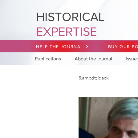
HISTORICAL
EXPERTISE
HELP THE JOURNAL
BUY OUR B
Publications
About the journal
Issue
&amp;lt; back