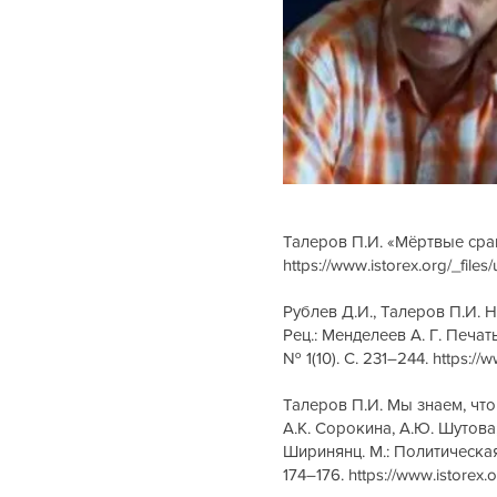
Талеров П.И. «Мёртвые срам
https://www.istorex.org/_f
Рублев Д.И., Талеров П.И. 
Рец.: Менделеев А. Г. Печат
№ 1(10). С. 231–244.
https://
Талеров П.И. Мы знаем, что 
А.К. Сорокина, А.Ю. Шутова;
Ширинянц. М.: Политическая 
174–176.
https://www.istore