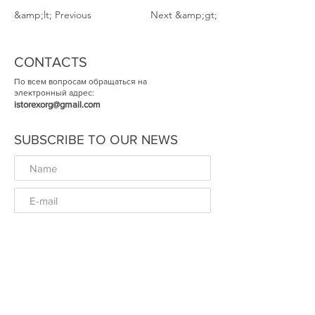
&amp;lt; Previous
Next &amp;gt;
CONTACTS
По всем вопросам обращаться на
электронный адрес:
istorexorg@gmail.com
SUBSCRIBE TO OUR NEWS
ОК
© The Historical Expertise 2014