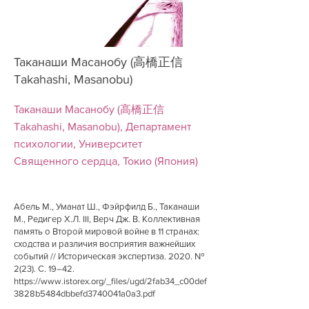
Таканаши Масанобу (高橋正信
Takahashi, Masanobu)
Таканаши Масанобу (高橋正信
Takahashi, Masanobu), Департамент
психологии, Университет
Священного сердца, Токио (Япония)
Абель М., Уманат Ш., Фэйрфилд Б., Таканаши
М., Редигер Х.Л. III, Верч Дж. В. Коллективная
память о Второй мировой войне в 11 странах:
сходства и различия восприятия важнейших
событий // Историческая экспертиза. 2020. №
2(23). С. 19–42.
https://www.istorex.org/_files/ugd/2fab34_c00def
3828b5484dbbefd3740041a0a3.pdf