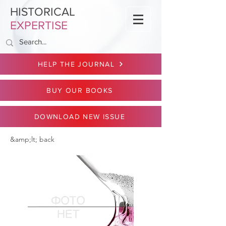
HISTORICAL
EXPERTISE
HELP THE JOURNAL
BUY OUR BOOKS
DOWNLOAD NEW ISSUE
&amp;lt; back