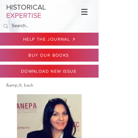
HISTORICAL
EXPERTISE
HELP THE JOURNAL
BUY OUR BOOKS
DOWNLOAD NEW ISSUE
&amp;lt; back