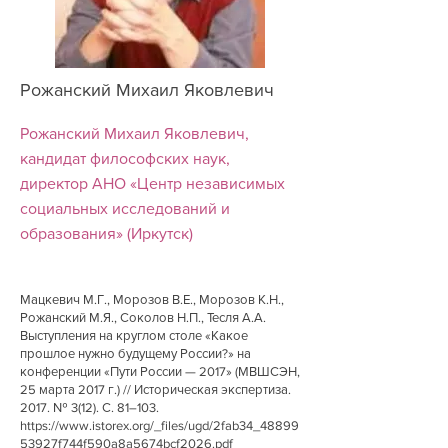
Рожанский Михаил Яковлевич
Рожанский Михаил Яковлевич,
кандидат философских наук,
директор АНО «Центр независимых
социальных исследований и
образования» (Иркутск)
Мацкевич М.Г., Морозов В.Е., Морозов К.Н.,
Рожанский М.Я., Соколов Н.П., Тесля А.А.
Выступления на круглом столе «Какое
прошлое нужно будущему России?» на
конференции «Пути России — 2017» (МВШСЭН,
25 марта 2017 г.) // Историческая экспертиза.
2017. № 3(12). С. 81–103.
https://www.istorex.org/_files/ugd/2fab34_48899
53927f744f590a8a5674bcf2026.pdf