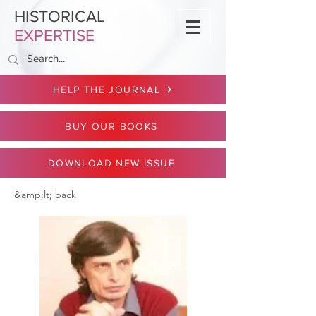
HISTORICAL
EXPERTISE
HELP THE JOURNAL
BUY OUR BOOKS
DOWNLOAD NEW ISSUE
&amp;lt; back