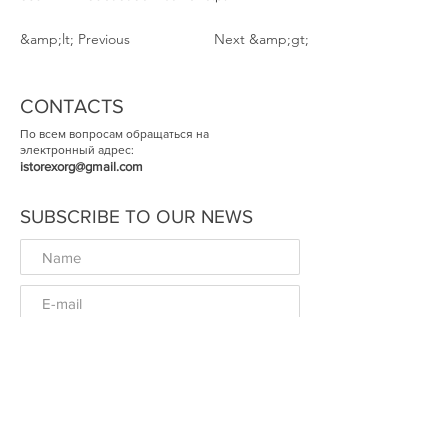
&amp;lt; Previous
Next &amp;gt;
CONTACTS
По всем вопросам обращаться на
электронный адрес:
istorexorg@gmail.com
SUBSCRIBE TO OUR NEWS
ОК
© The Historical Expertise 2014