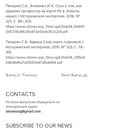
Панарин С.А., Фоменко И. К. Сказ о том, как
адъюнкт-профессор на карте XV в. Алматы
нашел // Историческая экспертиза. 2016. №
2(7). С. 181–205.
https://www.istorex.org/_files/ugd/2fab34_6b661
0b573834626b473a60eb352c2bf.pdf
Панарин С.А. Эдвард Саид: книга софизмов //
Историческая экспертиза. 2015. № 2(3). С. 78–
105.
https://www.istorex.org/_files/ugd/2fab34_3110a9
fd4c8b4fa7a51595b47d5dbf68.pdf
&amp;lt; Previous
Next &amp;gt;
CONTACTS
По всем вопросам обращаться на
электронный адрес:
istorexorg@gmail.com
SUBSCRIBE TO OUR NEWS