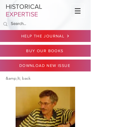
HISTORICAL
EXPERTISE
HELP THE JOURNAL
BUY OUR BOOKS
DOWNLOAD NEW ISSUE
&amp;lt; back