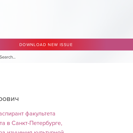
DOWNLOAD NEW ISSUE
рович
аспирант факультета
та в Санкт-Петербурге,
ра изучения культурной