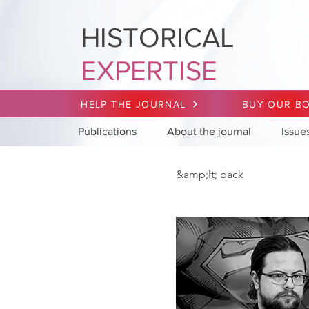
HISTORICAL
EXPERTISE
HELP THE JOURNAL
BUY OUR B
Publications
About the journal
Issue
&amp;lt; back