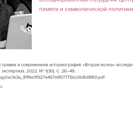
памяти и символической политик
я травма и современная историография: «Вторая волна» исслед
 экспертиза. 2022. № 1(30). С. 26–49.
les/ugd/ac1e3a_81ffed1f027a457e957775bc0b8d9f60.pdf
us