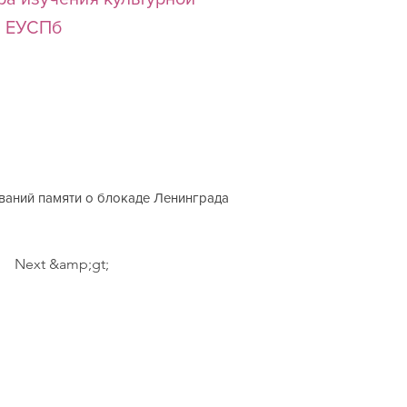
и ЕУСПб
ований памяти о блокаде Ленинграда
Next &amp;gt;