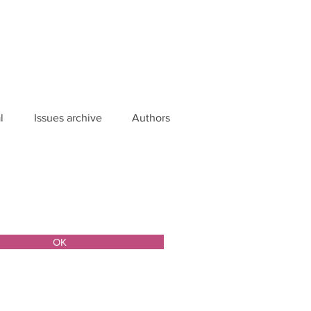
l
Issues archive
Authors
ОК