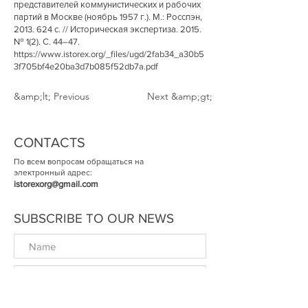
представителей коммунистических и рабочих
партий в Москве (ноябрь 1957 г.). М.: Росспэн,
2013. 624
с. // Историческая экспертиза. 2015.
№ 1(2). С. 44–47.
https://www.istorex.org/_files/ugd/2fab34_a30b5
3f705bf4e20ba3d7b085f52db7a.pdf
&amp;lt; Previous
Next &amp;gt;
CONTACTS
По всем вопросам обращаться на
электронный адрес:
istorexorg@gmail.com
SUBSCRIBE TO OUR NEWS
ОК