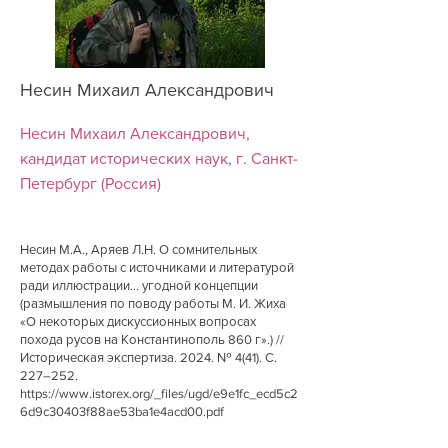
Несин Михаил Александрович
Несин Михаил Александрович,
кандидат исторических наук, г. Санкт-
Петербург (Россия)
Несин М.А., Аряев Л.Н. О сомнительных
методах работы с источниками и литературой
ради иллюстрации... угодной концепции
(размышления по поводу работы М. И. Жиха
«О некоторых дискуссионных вопросах
похода русов на Константинополь 860 г».) //
Историческая экспертиза. 2024. № 4(41). С.
227–252.
https://www.istorex.org/_files/ugd/e9e1fc_ecd5c2
6d9c30403f88ae53ba1e4acd00.pdf