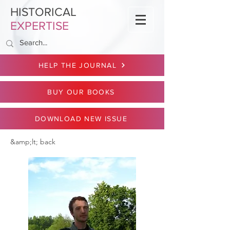
HISTORICAL
EXPERTISE
HELP THE JOURNAL
BUY OUR BOOKS
DOWNLOAD NEW ISSUE
&amp;lt; back