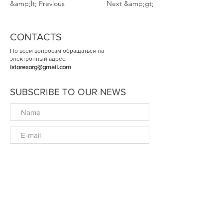
&amp;lt; Previous
Next &amp;gt;
CONTACTS
По всем вопросам обращаться на
электронный адрес:
istorexorg@gmail.com
SUBSCRIBE TO OUR NEWS
ОК
© The Historical Expertise 2014