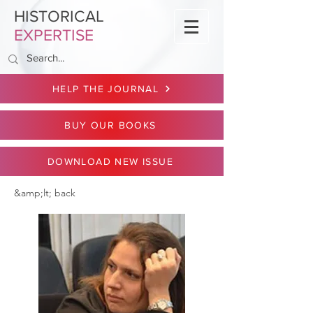
HISTORICAL
EXPERTISE
HELP THE JOURNAL
BUY OUR BOOKS
DOWNLOAD NEW ISSUE
&amp;lt; back