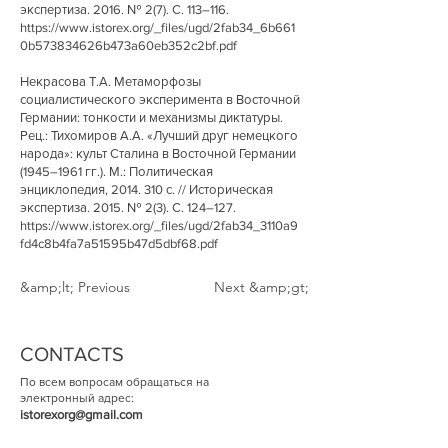
экспертиза. 2016. № 2(7). С. 113–116.
https://www.istorex.org/_files/ugd/2fab34_6b661
0b573834626b473a60eb352c2bf.pdf
Некрасова Т.А. Метаморфозы
социалистического эксперимента в Восточной
Германии: тонкости и механизмы диктатуры.
Рец.: Тихомиров А.А. «Лучший друг немецкого
народа»: культ Сталина в Восточной Германии
(1945–1961 гг.). М.: Политическая
энциклопедия,
2014. 310
с. // Историческая
экспертиза. 2015. № 2(3). С. 124–127.
https://www.istorex.org/_files/ugd/2fab34_3110a9
fd4c8b4fa7a51595b47d5dbf68.pdf
&amp;lt; Previous
Next &amp;gt;
CONTACTS
По всем вопросам обращаться на
электронный адрес:
istorexorg@gmail.com