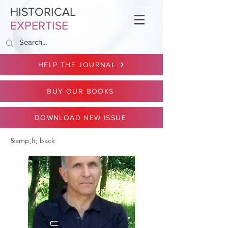
HISTORICAL
EXPERTISE
HELP THE JOURNAL
BUY OUR BOOKS
DOWNLOAD NEW ISSUE
&amp;lt; back