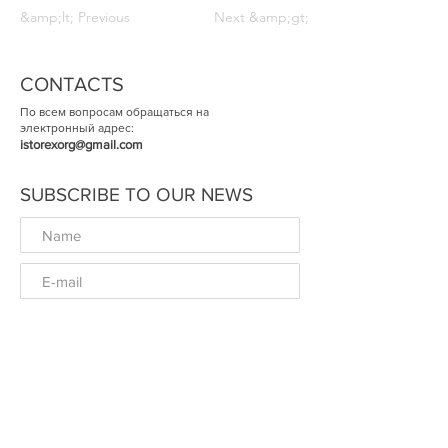
&amp;lt; Previous
Next &amp;gt;
CONTACTS
По всем вопросам обращаться на
электронный адрес:
istorexorg@gmail.com
SUBSCRIBE TO OUR NEWS
ОК
© The Historical Expertise 2014