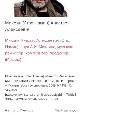
Микоян (Стас Намин) Анастас
Алексеевич
Микоян Анастас Алексеевич (Стас
Намин), внук А.И. Микояна, музыкант,
режиссер, композитор, продюсер
(Москва)
Микоян А.А. (Стас Намин) «Анастас Иванович
Микоян: каким я его знал и помню». Интервью
// Историческая экспертиза. 2019. № 1(18). С.
146–159.
https://www.istorex.org/_files/ugd/2fab34_701dc5
300e33429bbeb054fcceb5b566.pdf
&amp;lt; Previous
Next &amp;gt;