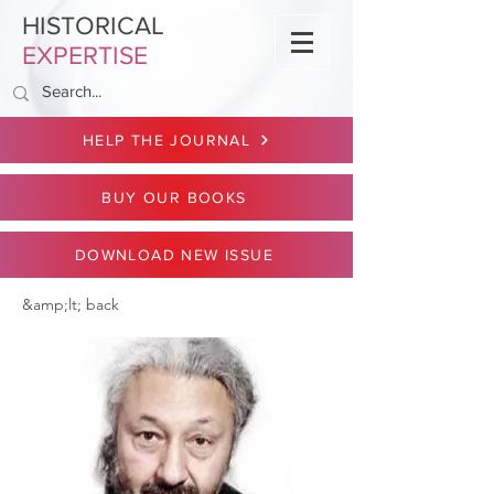
HISTORICAL
EXPERTISE
HELP THE JOURNAL
BUY OUR BOOKS
DOWNLOAD NEW ISSUE
&amp;lt; back