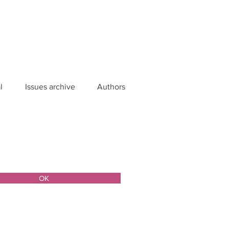
l
Issues archive
Authors
ОК