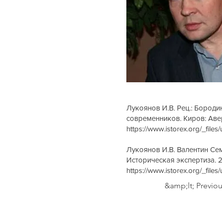
Лукоянов И.В. Рец.: Бороди
современников. Киров: Аверс
https://www.istorex.org/_f
Лукоянов И.В. Валентин Се
Историческая экспертиза. 20
https://www.istorex.org/_fi
&amp;lt; Previo