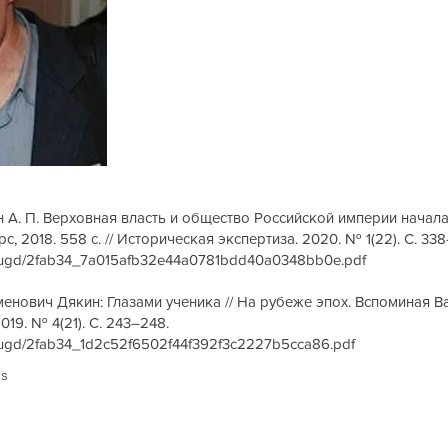
н А. П. Верховная власть и общество Российской империи начал
, 2018. 558 с. // Историческая экспертиза. 2020. № 1(22). С. 338
iles/ugd/2fab34_7a015afb32e44a0781bdd40a0348bb0e.pdf
менович Дякин: Глазами ученика // На рубеже эпох. Вспоминая В
19. № 4(21). С. 243–248.
les/ugd/2fab34_1d2c52f6502f44f392f3c2227b5cca86.pdf
us