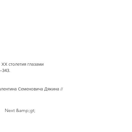
а ХХ столетия глазами
–343.
алентина Семеновича Дякина //
Next &amp;gt;