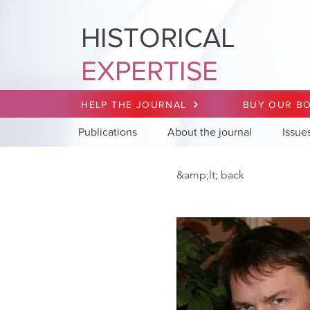
HISTORICAL
EXPERTISE
HELP THE JOURNAL
BUY OUR B
Publications
About the journal
Issue
&amp;lt; back