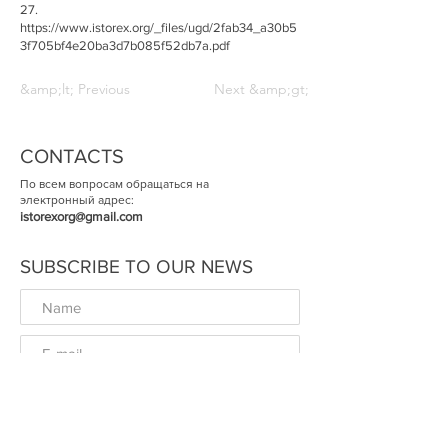
27.
https://www.istorex.org/_files/ugd/2fab34_a30b5
3f705bf4e20ba3d7b085f52db7a.pdf
&amp;lt; Previous
Next &amp;gt;
CONTACTS
По всем вопросам обращаться на
электронный адрес:
istorexorg@gmail.com
SUBSCRIBE TO OUR NEWS
ОК