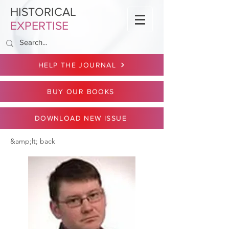
HISTORICAL
EXPERTISE
HELP THE JOURNAL
BUY OUR BOOKS
DOWNLOAD NEW ISSUE
&amp;lt; back