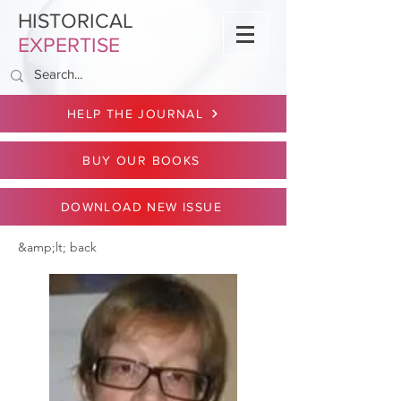
HISTORICAL
EXPERTISE
HELP THE JOURNAL
BUY OUR BOOKS
DOWNLOAD NEW ISSUE
&amp;lt; back