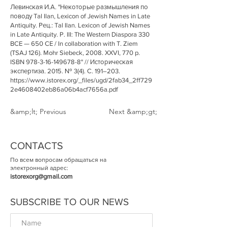
Левинская И.А. "Некоторые размышления по
поводу Tal Ilan, Lexicon of Jewish Names in Late
Antiquity. Рец.: Tal Ilan. Lexicon of Jewish Names
in Late Antiquity. P. III: The Western Diaspora 330
BCE — 650 CE / In collaboration with T. Ziem
(TSAJ 126). Mohr Siebeck, 2008. XXVI, 770 p.
ISBN
978-3-16-149678-8
" // Историческая
экспертиза. 2015. № 3(4). С. 191–203.
https://www.istorex.org/_files/ugd/2fab34_2ff729
2e4608402eb86a06b4acf7656a.pdf
&amp;lt; Previous
Next &amp;gt;
CONTACTS
По всем вопросам обращаться на
электронный адрес:
istorexorg@gmail.com
SUBSCRIBE TO OUR NEWS