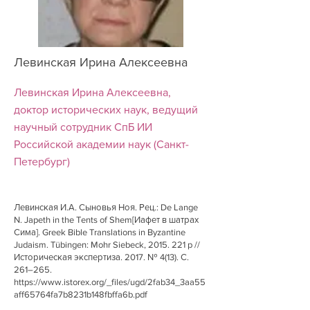
Левинская Ирина Алексеевна
Левинская Ирина Алексеевна,
доктор исторических наук, ведущий
научный сотрудник СпБ ИИ
Российской академии наук (Санкт-
Петербург)
Левинская И.А. Сыновья Ноя. Рец.: De Lange
N. Japeth in the Tents of Shem[Иафет в шатрах
Сима]. Greek Bible Translations in Byzantine
Judaism. Tübingen: Mohr Siebeck,
2015. 221
p //
Историческая экспертиза. 2017. № 4(13). С.
261–265.
https://www.istorex.org/_files/ugd/2fab34_3aa55
aff65764fa7b8231b148fbffa6b.pdf