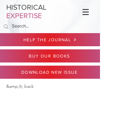
HISTORICAL
EXPERTISE
HELP THE JOURNAL
BUY OUR BOOKS
DOWNLOAD NEW ISSUE
&amp;lt; back