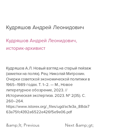
Кудряшов Андрей Леонидович
Кудряшов Андрей Леонидович,
историк-архивист
Кудряшов А.Л. Новый взгляд на старый пейзаж
(заметки на полях). Рец: Николай Митрохин.
Очерки советской экономической политики в
1965–1989 годах. Т. 1–2. — М., Новое
литературное обозрение, 2023. //
Историческая экспертиза. 2023. № 2(35). С.
260–264.
https://www.istorex.org/_files/ugd/ac1e3a_88da7
63a75fc4392a6522e426f5e9e06.pdf
&amp;lt; Previous
Next &amp;gt;