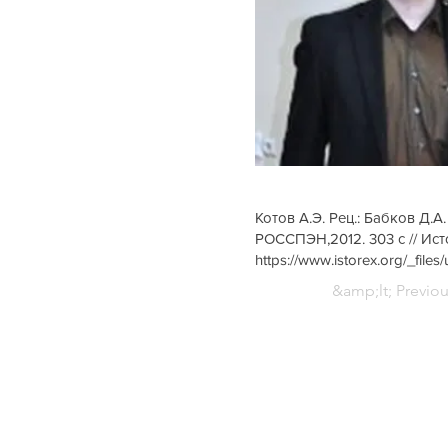
Котов А.Э. Рец.: Бабков Д.
РОССПЭН,2012. 303 с // Исто
https://www.istorex.org/_fi
&amp;lt; Previo