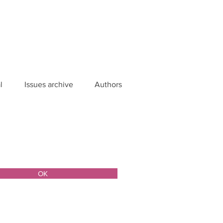
l
Issues archive
Authors
ОК