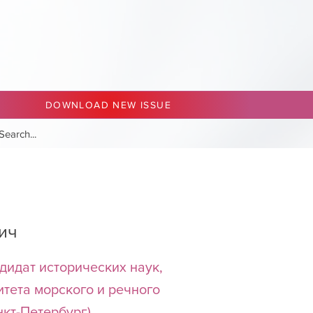
DOWNLOAD NEW ISSUE
ич
дидат исторических наук,
итета морского и речного
нкт-Петербург)