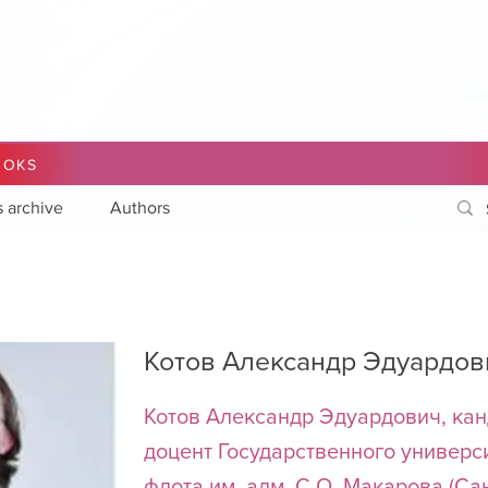
OOKS
s archive
Authors
Котов Александр Эдуардов
Котов Александр Эдуардович, кан
доцент Государственного универс
флота им. адм. С.О. Макарова (Са