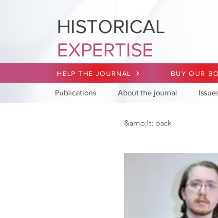
HISTORICAL
EXPERTISE
HELP THE JOURNAL
BUY OUR B
Publications
About the journal
Issue
&amp;lt; back