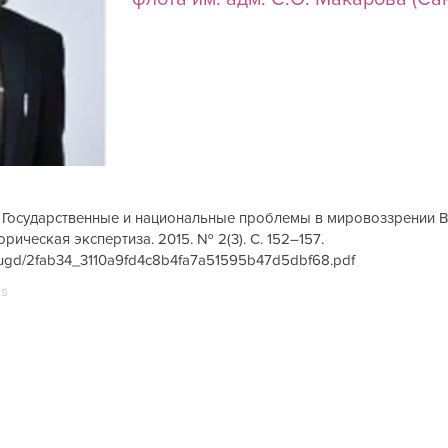
А. Государственные и национальные проблемы в мировоззрении В.В
рическая экспертиза. 2015. № 2(3). С. 152–157.
les/ugd/2fab34_3110a9fd4c8b4fa7a51595b47d5dbf68.pdf
us