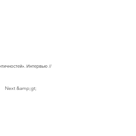
тичностей». Интервью //
Next &amp;gt;