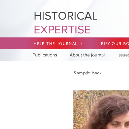
HISTORICAL
EXPERTISE
HELP THE JOURNAL
BUY OUR B
Publications
About the journal
Issue
&amp;lt; back