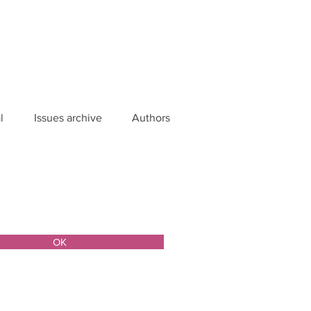
l
Issues archive
Authors
ОК