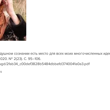
душном сознании есть место для всех моих многочисленных иден
020. № 2(23). С. 95–106.
iles/ugd/2fab34_c00def3828b5484dbbefd3740041a0a3.pdf
us