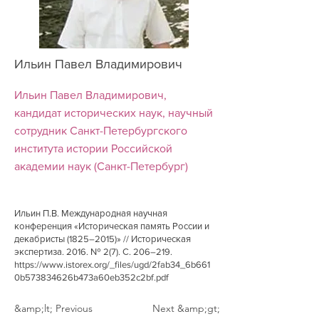
Ильин Павел Владимирович
Ильин Павел Владимирович,
кандидат исторических наук, научный
сотрудник Санкт-Петербургского
института истории Российской
академии наук (Санкт-Петербург)
Ильин П.В. Международная научная
конференция «Историческая память России и
декабристы (1825–2015)» // Историческая
экспертиза. 2016. № 2(7). С. 206–219.
https://www.istorex.org/_files/ugd/2fab34_6b661
0b573834626b473a60eb352c2bf.pdf
&amp;lt; Previous
Next &amp;gt;