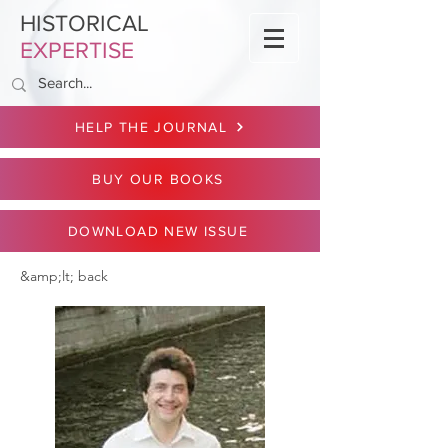
HISTORICAL
EXPERTISE
HELP THE JOURNAL
BUY OUR BOOKS
DOWNLOAD NEW ISSUE
&amp;lt; back