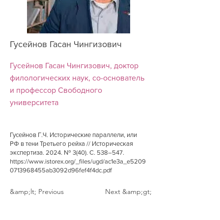
Гусейнов Гасан Чингизович
Гусейнов Гасан Чингизович, доктор
филологических наук, со-основатель
и профессор Свободного
университета
Гусейнов Г.Ч. Исторические параллели, или
РФ в тени Третьего рейха // Историческая
экспертиза. 2024. № 3(40). С. 538–547.
https://www.istorex.org/_files/ugd/ac1e3a_e5209
0713968455ab3092d96fef4f4dc.pdf
&amp;lt; Previous
Next &amp;gt;