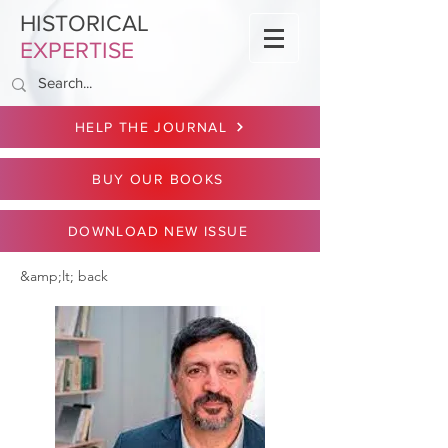
HISTORICAL
EXPERTISE
HELP THE JOURNAL
BUY OUR BOOKS
DOWNLOAD NEW ISSUE
&amp;lt; back