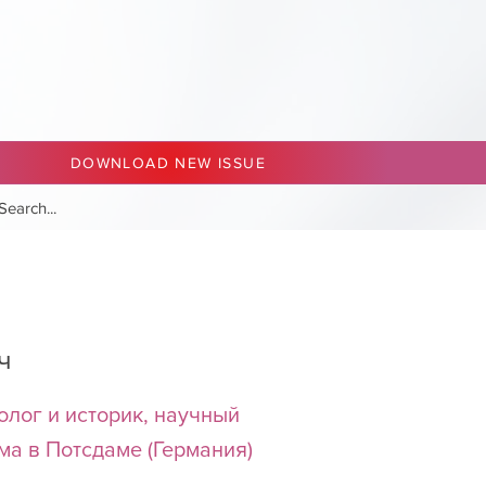
DOWNLOAD NEW ISSUE
ч
олог и историк, научный
а в Потсдаме (Германия)