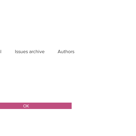
l
Issues archive
Authors
ОК