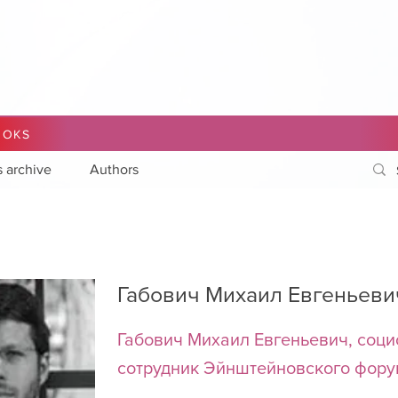
OOKS
s archive
Authors
Габович Михаил Евгеньеви
Габович Михаил Евгеньевич, соци
сотрудник Эйнштейновского форум