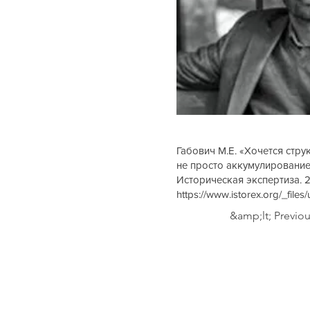
Габович М.Е. «Хочется стр
не просто аккумулирование
Историческая экспертиза. 20
https://www.istorex.org/_fi
&amp;lt; Previo