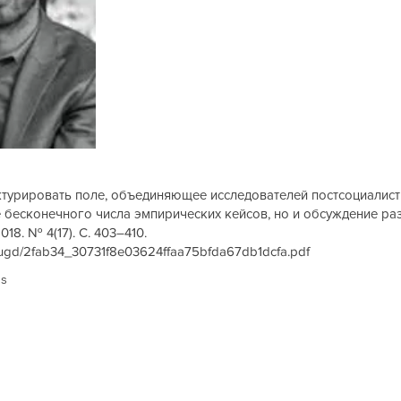
уктурировать поле, объединяющее исследователей постсоциалис
 бесконечного числа эмпирических кейсов, но и обсуждение раз
18. № 4(17). С. 403–410.
les/ugd/2fab34_30731f8e03624ffaa75bfda67db1dcfa.pdf
us