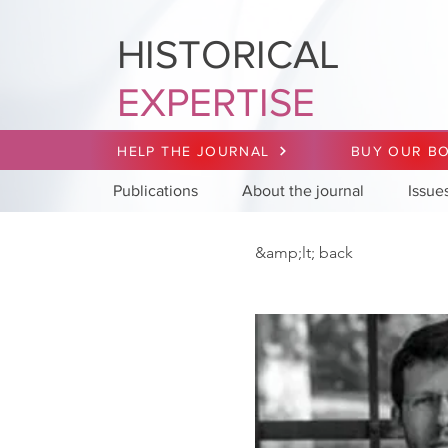
HISTORICAL
EXPERTISE
HELP THE JOURNAL
BUY OUR B
Publications
About the journal
Issue
&amp;lt; back