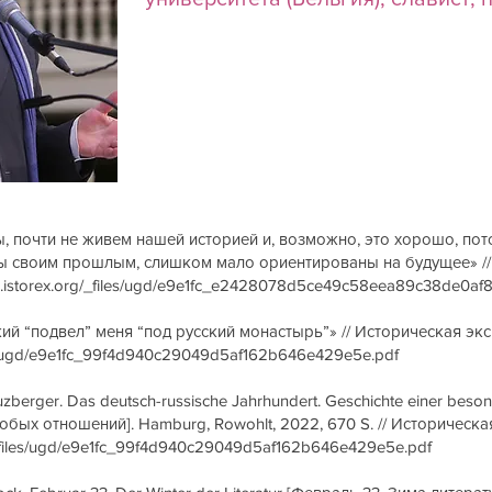
, почти не живем нашей историей и, возможно, это хорошо, пот
ы своим прошлым, слишком мало ориентированы на будущее» //
w.istorex.org/_files/ugd/e9e1fc_e2428078d5ce49c58eea89c38de0af8
ий “подвел” меня “под русский монастырь”» // Историческая эксп
les/ugd/e9e1fc_99f4d940c29049d5af162b646e429e5e.pdf
uzberger. Das deutsch-russische Jahrhundert. Geschichte einer bes
бых отношений]. Hamburg, Rowohlt, 2022, 670 S. // Историческая 
g/_files/ugd/e9e1fc_99f4d940c29049d5af162b646e429e5e.pdf