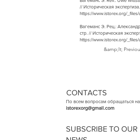
Вагеманс Э. Rev.: Uwe Wittst
// Историческая экспертиза. 
https://www.istorex.org/_fi
Вагеманс Э. Рец.: Александр
стр. // Историческая эксперт
https://www.istorex.org/_fi
&amp;lt; Previo
CONTACTS
По всем вопросам обращаться на
istorexorg@gmail.com
SUBSCRIBE TO OUR
NEWS