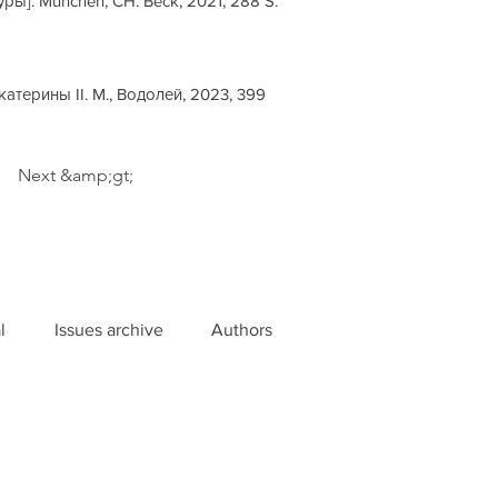
туры]. München, CH. Beck, 2021, 288 S.
атерины II. М., Водолей, 2023, 399
Next &amp;gt;
l
Issues archive
Authors