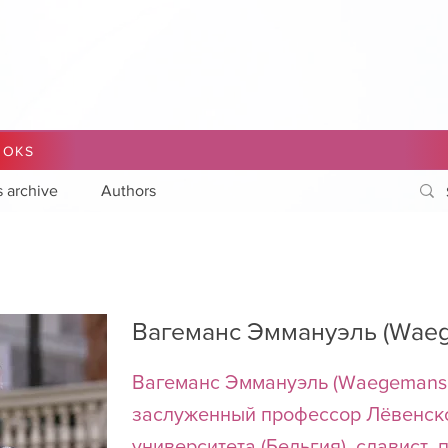
OOKS
s archive
Authors
Вагеманс Эммануэль (Waeg
Вагеманс Эммануэль (Waegemans,
заслуженный профессор Лёвенско
университета (Бельгия), славист, 