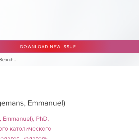
DOWNLOAD NEW ISSUE
emans, Emmanuel)
 Emmanuel), PhD,
го католического
педагог, издатель