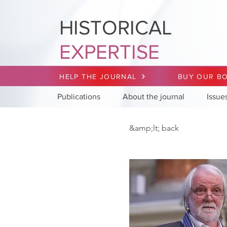
HISTORICAL
EXPERTISE
HELP THE JOURNAL
BUY OUR B
Publications
About the journal
Issue
&amp;lt; back