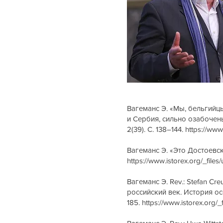
Вагеманс Э. «Мы, бельгийцы
и Сербия, сильно озабочен
2(39). С. 138–144.
https://ww
Вагеманс Э. «Это Достоевск
https://www.istorex.org/_fi
Вагеманс Э. Rev.: Stefan Cre
российский век. История осо
185.
https://www.istorex.or