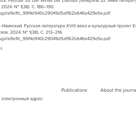
ock. Februar 33. Der Winter der Literatur [Февраль 33. Зима литера
2024. № 1(38). С. 186–190.
les/ugd/e9e1fc_99f4d940c29049d5af162b646e429e5e.pdf
 Ивинский. Русская литература XVIII века и культурный проект Ек
иза. 2024. № 1(38). С. 213–216.
les/ugd/e9e1fc_99f4d940c29049d5af162b646e429e5e.pdf
us
Publications
About the journa
 электронный адрес: