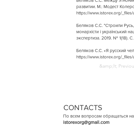
Беляков С.С. Между этноним
развитии. М.: Модест Колеро
https://www.istorex.org/_f
Беляков С.С. "Строили Русь,
монархісти і український нац
экспертиза. 2019. № 1(18). 
Беляков С.С. «Я русский чел
https://www.istorex.org/_fi
&amp;lt; Previo
CONTACTS
По всем вопросам обращаться на
istorexorg@gmail.com