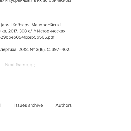
на» и «украинцы» в их историческом
, Царя i Кобзаря. Малоросійські
ика, 2017. 308 с." // Историческая
33429bbeb054fcceb5b566.pdf
ертиза. 2018. № 3(16). С. 397–402.
Next &amp;gt;
l
Issues archive
Authors