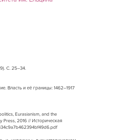
). С. 25–34.
ие. Власть и её границы: 1462–1917
itics, Eurasianism, and the
ity Press, 2016 // Историческая
4e434c9a7b462394bf49d6.pdf