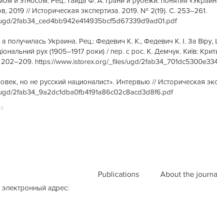
ом и этносом. Рец.: Гайда Ф. А. Грани и рубежи: понятия «Украи
в, 2019 // Историческая экспертиза. 2019. № 2(19). С. 253–261.
iles/ugd/2fab34_ced4bb942e414935bcf5d67339d9ad01.pdf
 а получилась Украина. Рец.: Федевич К. К., Федевич К. I. За Вiру
іональний рух (1905–1917 роки) / пер. с рос. К. Демчук. Київ: Крит
С. 202–209.
https://www.istorex.org/_files/ugd/2fab34_701dc5300e
овек, но не русский националист». Интервью // Историческая эксп
les/ugd/2fab34_9a2dc1dba0fb4191a86c02c8acd3d8f6.pdf
us
Publications
About the journa
 электронный адрес: