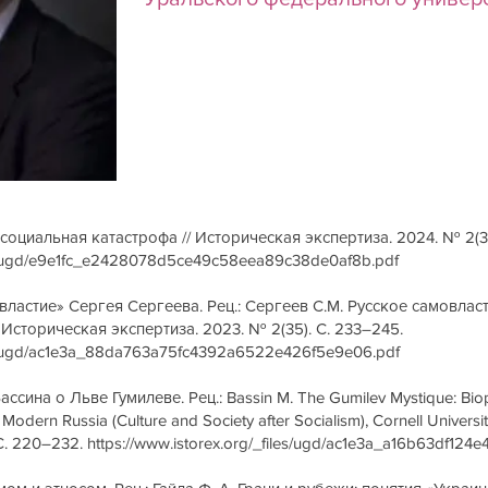
социальная катастрофа // Историческая экспертиза. 2024. № 2(39
iles/ugd/e9e1fc_e2428078d5ce49c58eea89c38de0af8b.pdf
властие» Сергея Сергеева. Рец.: Сергеев С.М. Русское самовласт
// Историческая экспертиза. 2023. № 2(35). С. 233–245.
iles/ugd/ac1e3a_88da763a75fc4392a6522e426f5e9e06.pdf
сина о Льве Гумилеве. Рец.: Bassin M. The Gumilev Mystique: Biopol
Modern Russia (Culture and Society after Socialism), Cornell Univers
 С. 220–232.
https://www.istorex.org/_files/ugd/ac1e3a_a16b63df12