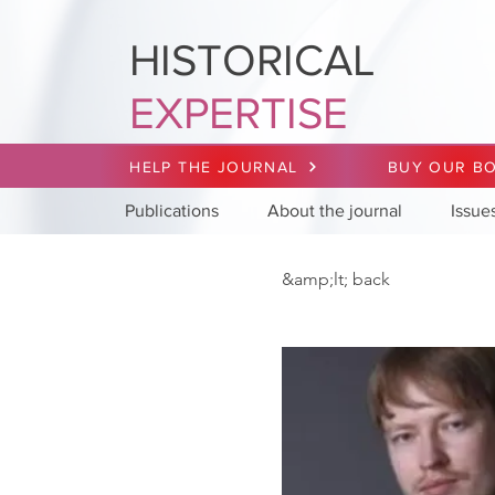
HISTORICAL
EXPERTISE
HELP THE JOURNAL
BUY OUR B
Publications
About the journal
Issue
&amp;lt; back