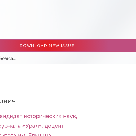
DOWNLOAD NEW ISSUE
вович
андидат исторических наук,
журнала «Урал», доцент
итета им. Ельцина