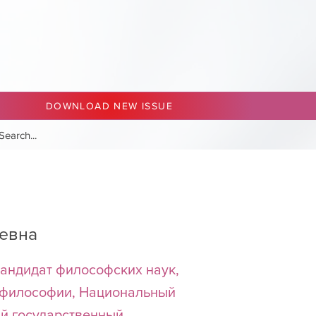
DOWNLOAD NEW ISSUE
евна
андидат философских наук,
 философии, Национальный
й государственный