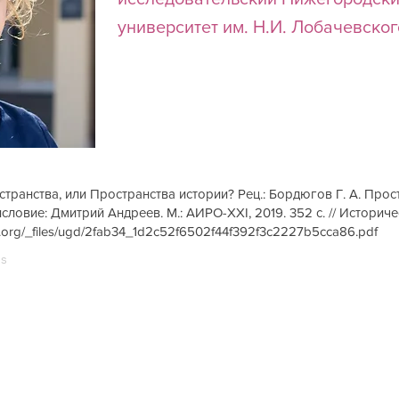
университет им. Н.И. Лобачевско
транства, или Пространства истории? Рец.: Бордюгов Г. А. Про
словие: Дмитрий Андреев. М.: АИРО-XXI, 2019. 352 с. // Историчес
ex.org/_files/ugd/2fab34_1d2c52f6502f44f392f3c2227b5cca86.pdf
us