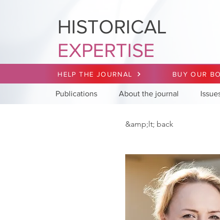
HISTORICAL
EXPERTISE
HELP THE JOURNAL
BUY OUR B
Publications
About the journal
Issue
&amp;lt; back