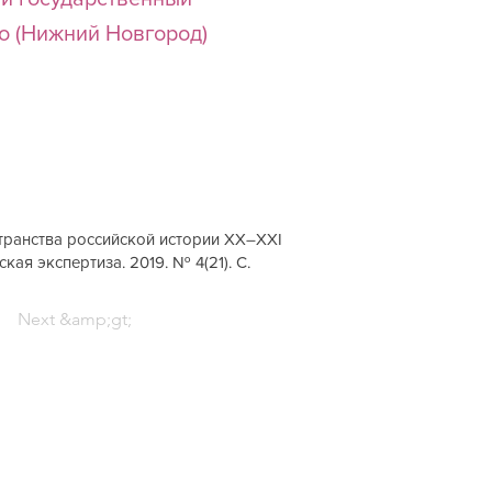
го (Нижний Новгород)
странства российской истории XX–XXI
кая экспертиза. 2019. № 4(21). С.
Next &amp;gt;