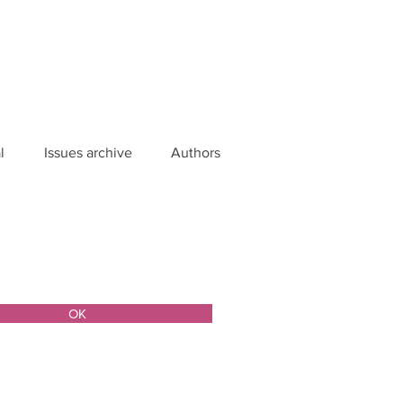
l
Issues archive
Authors
ОК