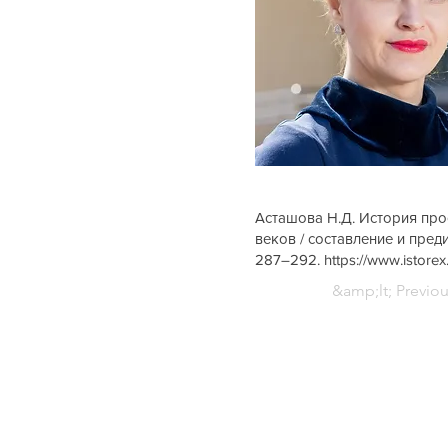
Асташова Н.Д. История прос
веков / составление и преди
287–292.
https://www.istor
&amp;lt; Previo