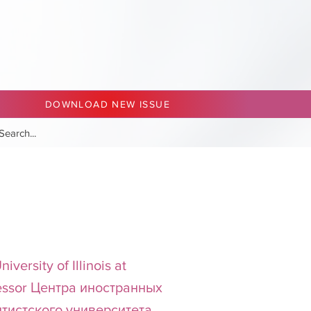
DOWNLOAD NEW ISSUE
ersity of Illinois at
fessor Центра иностранных
птистского университета,