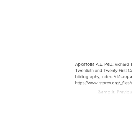
Аркатова А.Е. Рец.: Richard T
Twentieth and Twenty-First Ce
bibliography, index. // Исто
https://www.istorex.org/_f
&amp;lt; Previo