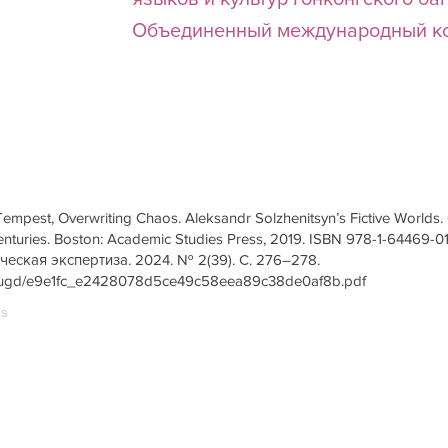
Объединенный международный ко
empest, Overwriting Chaos. Aleksandr Solzhenitsyn’s Fictive Worlds. C
nturies. Boston: Academic Studies Press, 2019. ISBN 978-1-64469-012-
рическая экспертиза. 2024. № 2(39). С. 276–278.
iles/ugd/e9e1fc_e2428078d5ce49c58eea89c38de0af8b.pdf
us