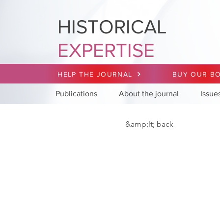
HISTORICAL
EXPERTISE
HELP THE JOURNAL
BUY OUR B
Publications
About the journal
Issue
&amp;lt; back