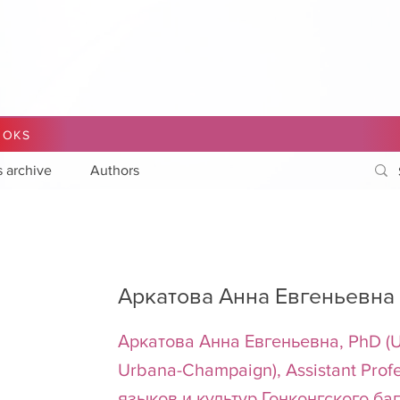
OOKS
s archive
Authors
Аркатова Анна Евгеньевна
Аркатова Анна Евгеньевна, PhD (Univ
Urbana-Champaign), Assistant Pro
языков и культур Гонконгского ба