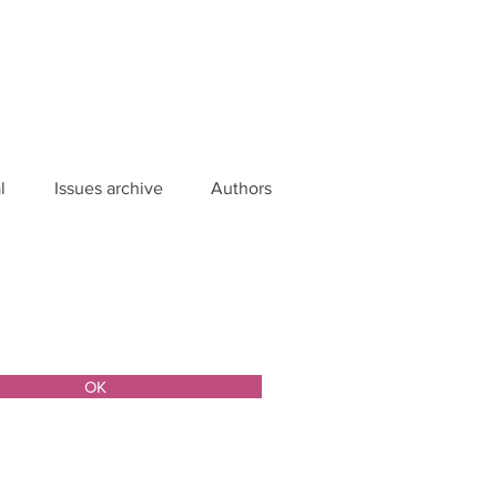
l
Issues archive
Authors
ОК