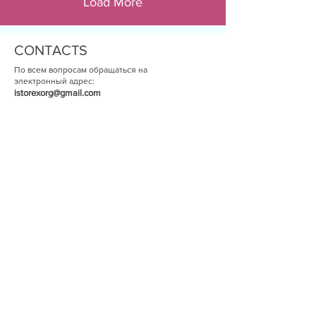
Load More
CONTACTS
По всем вопросам обращаться на
электронный адрес:
istorexorg@gmail.com
SUBSCRIBE TO OUR NEWS
ОК
© The Historical Expertise 2014